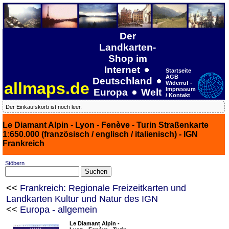
Der
Landkarten-
Shop im
Internet
Startseite
AGB
Deutschland
allmaps.de
Widerruf -
Impressum
Europa
Welt
/ Kontakt
Der Einkaufskorb ist noch leer.
Le Diamant Alpin - Lyon - Fenève - Turin Straßenkarte
1:650.000 (französisch / englisch / italienisch) - IGN
Frankreich
Stöbern
<<
Frankreich: Regionale Freizeitkarten und
Landkarten Kultur und Natur des IGN
<<
Europa - allgemein
Le Diamant Alpin -