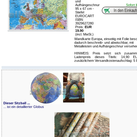
und
Aufhängeschnur
Sofort l
95 x 67 cm -
Stiefel
EUROCART
ISBN:
3929627280
Preis:
EUR
19.90
(incl. MwSt.)
Wandkarte Europa, einseitig mit Folie besc
dadurch beschreib- und abwischbar, mit
Metalleisten und Aufhängeschnur versehe
HINWEIS: Preis setzt sich zusam
Ladenpreis dieses Titels: 14,90 
zusätzlichem Versandkostenaufschlag: 5
Dieser Sitzball ...
... ist ein detaillierter Globus