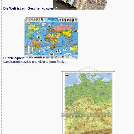
Die Welt ist ein Geschenkpapier
Puzzle-Spiele
Landkartenpuzzles und viele andere Motive