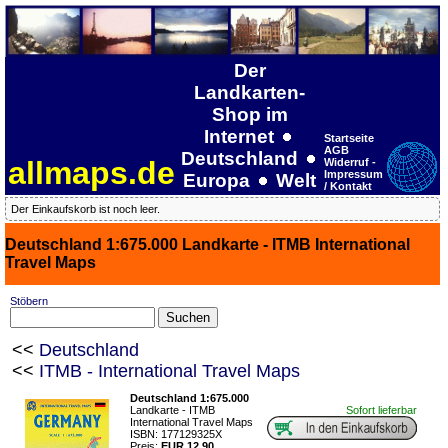
Der
Landkarten-
Shop im
Internet
Startseite
AGB
Deutschland
allmaps.de
Widerruf -
Impressum
Europa
Welt
/ Kontakt
Der Einkaufskorb ist noch leer.
Deutschland 1:675.000 Landkarte - ITMB International
Travel Maps
Stöbern
<<
Deutschland
<<
ITMB - International Travel Maps
Deutschland 1:675.000
Landkarte - ITMB
Sofort lieferbar
International Travel Maps
ISBN: 177129325X
Preis:
EUR 12.90