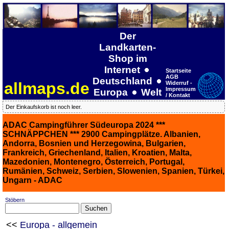
Der
Landkarten-
Shop im
Internet
Startseite
AGB
Deutschland
allmaps.de
Widerruf -
Impressum
Europa
Welt
/ Kontakt
Der Einkaufskorb ist noch leer.
ADAC Campingführer Südeuropa 2024 ***
SCHNÄPPCHEN *** 2900 Campingplätze. Albanien,
Andorra, Bosnien und Herzegowina, Bulgarien,
Frankreich, Griechenland, Italien, Kroatien, Malta,
Mazedonien, Montenegro, Österreich, Portugal,
Rumänien, Schweiz, Serbien, Slowenien, Spanien, Türkei,
Ungarn - ADAC
Stöbern
<<
Europa - allgemein