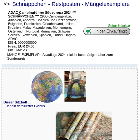
<<
Schnäppchen - Restposten - Mängelexemplare
ADAC Campingführer Südeuropa 2024 ***
SCHNÄPPCHEN ***
2900 Campingplätze.
Albanien, Andorra, Bosnien und Herzegowina,
Bulgarien, Frankreich, Griechenland, Italien,
Sofort lieferbar
Kroatien, Malta, Mazedonien, Montenegro,
Österreich, Portugal, Rumänien, Schweiz,
Serbien, Slowenien, Spanien, Türkei, Ungarn -
ADAC
ISBN: 0000000000
Preis:
EUR 24.00
(incl. MwSt.)
MÄNGELEXEMPLAR - Altauflage 2024 + leicht beschädigt, daher zum
Sonderpreis.
Dieser Sitzball ...
... ist ein detaillierter Globus