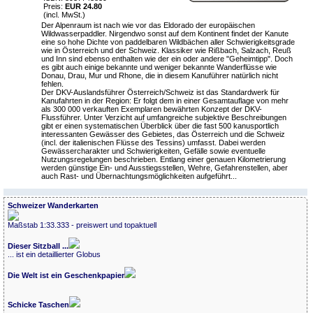
Preis:
EUR 24.80
(incl. MwSt.)
Der Alpenraum ist nach wie vor das Eldorado der europäischen
Wildwasserpaddler. Nirgendwo sonst auf dem Kontinent findet der Kanute
eine so hohe Dichte von paddelbaren Wildbächen aller Schwierigkeitsgrade
wie in Österreich und der Schweiz. Klassiker wie Rißbach, Salzach, Reuß
und Inn sind ebenso enthalten wie der ein oder andere "Geheimtipp". Doch
es gibt auch einige bekannte und weniger bekannte Wanderflüsse wie
Donau, Drau, Mur und Rhone, die in diesem Kanuführer natürlich nicht
fehlen.
Der DKV-Auslandsführer Österreich/Schweiz ist das Standardwerk für
Kanufahrten in der Region: Er folgt dem in einer Gesamtauflage von mehr
als 300 000 verkauften Exemplaren bewährten Konzept der DKV-
Flussführer. Unter Verzicht auf umfangreiche subjektive Beschreibungen
gibt er einen systematischen Überblick über die fast 500 kanusportlich
interessanten Gewässer des Gebietes, das Österreich und die Schweiz
(incl. der italienischen Flüsse des Tessins) umfasst. Dabei werden
Gewässercharakter und Schwierigkeiten, Gefälle sowie eventuelle
Nutzungsregelungen beschrieben. Entlang einer genauen Kilometrierung
werden günstige Ein- und Ausstiegsstellen, Wehre, Gefahrenstellen, aber
auch Rast- und Übernachtungsmöglichkeiten aufgeführt...
Schweizer Wanderkarten
Maßstab 1:33.333 - preiswert und topaktuell
Dieser Sitzball ...
... ist ein detaillierter Globus
Die Welt ist ein Geschenkpapier
Schicke Taschen