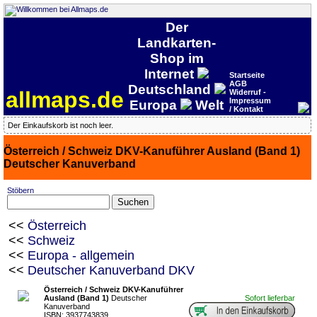
Der
Landkarten-
Shop im
Internet
Startseite
AGB
Deutschland
allmaps.de
Widerruf -
Impressum
Europa
Welt
/ Kontakt
Der Einkaufskorb ist noch leer.
Österreich / Schweiz DKV-Kanuführer Ausland (Band 1)
Deutscher Kanuverband
Stöbern
<<
Österreich
<<
Schweiz
<<
Europa - allgemein
<<
Deutscher Kanuverband DKV
Österreich / Schweiz DKV-Kanuführer
Ausland (Band 1)
Deutscher
Sofort lieferbar
Kanuverband
ISBN: 3937743839