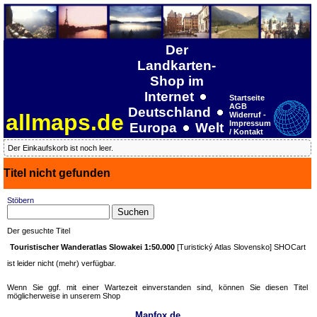
Der
Landkarten-
Shop im
Internet
Startseite
AGB
Deutschland
allmaps.de
Widerruf -
Impressum
Europa
Welt
/ Kontakt
Der Einkaufskorb ist noch leer.
Titel nicht gefunden
Stöbern
Der gesuchte Titel
Touristischer Wanderatlas Slowakei 1:50.000
[Turistický Atlas Slovensko] SHOCart
ist leider nicht (mehr) verfügbar.
Wenn Sie ggf. mit einer Wartezeit einverstanden sind, können Sie diesen Titel
möglicherweise in unserem Shop
Mapfox.de