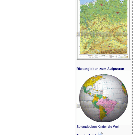
Riesengloben zum Aufpusten
So entdecken Kinder die Welt.