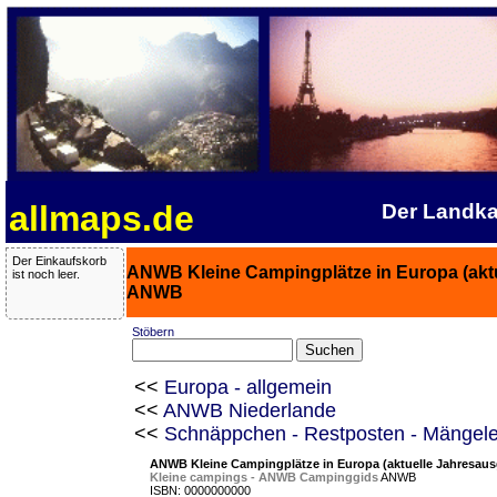
allmaps.de
Der Landka
Der Einkaufskorb
ANWB Kleine Campingplätze in Europa (ak
ist noch leer.
ANWB
Stöbern
<<
Europa - allgemein
<<
ANWB Niederlande
<<
Schnäppchen - Restposten - Mängel
ANWB Kleine Campingplätze in Europa (aktuelle Jahresau
Kleine campings - ANWB Campinggids
ANWB
ISBN: 0000000000