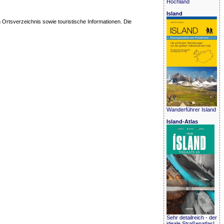
Hochland
Island
 Ortsverzeichnis sowie touristische Informationen. Die
Wanderführer Island
Island-Atlas
Sehr detailreich - der
ideale Straßenatlas!