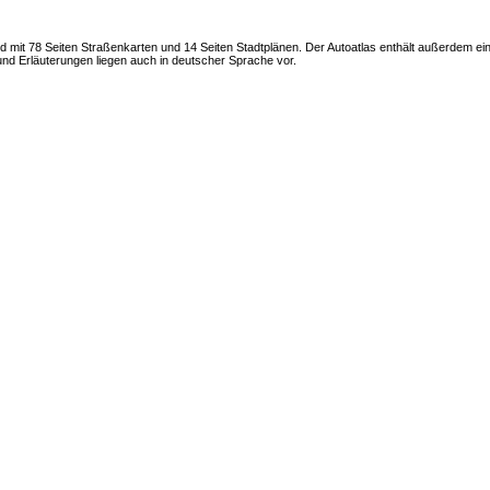
d mit 78 Seiten Straßenkarten und 14 Seiten Stadtplänen. Der Autoatlas enthält außerdem ein
und Erläuterungen liegen auch in deutscher Sprache vor.