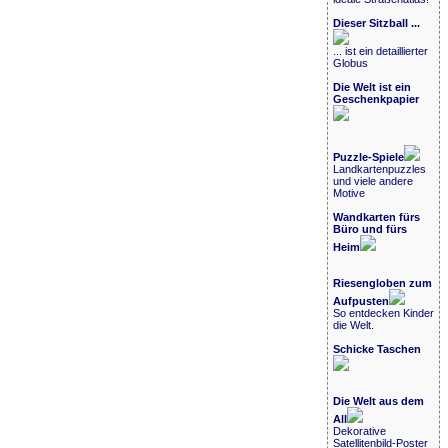
Dieser Sitzball ...
... ist ein detaillierter
Globus
Die Welt ist ein
Geschenkpapier
Puzzle-Spiele
Landkartenpuzzles
und viele andere
Motive
Wandkarten fürs
Büro und fürs
Heim
Riesengloben zum
Aufpusten
So entdecken Kinder
die Welt.
Schicke Taschen
Die Welt aus dem
All
Dekorative
Satellitenbild-Poster