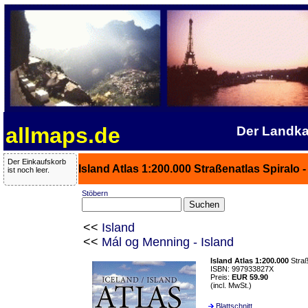
allmaps.de
Der Landka
Der Einkaufskorb
Island Atlas 1:200.000 Straßenatlas Spiralo 
ist noch leer.
Stöbern
<<
Island
<<
Mál og Menning - Island
Island Atlas 1:200.000
Straß
ISBN: 997933827X
Preis:
EUR 59.90
(incl. MwSt.)
Blattschnitt