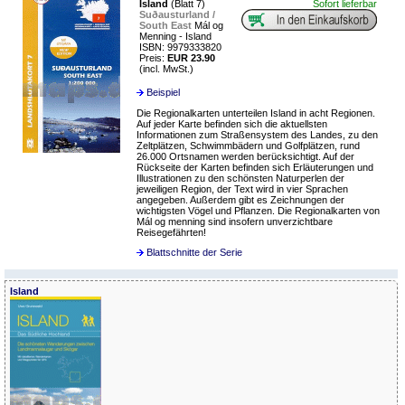
Island
(Blatt 7)
Sofort lieferbar
Suðausturland /
South East
Mál og
Menning - Island
ISBN: 9979333820
Preis:
EUR 23.90
(incl. MwSt.)
Beispiel
Die Regionalkarten unterteilen Island in acht Regionen.
Auf jeder Karte befinden sich die aktuellsten
Informationen zum Straßensystem des Landes, zu den
Zeltplätzen, Schwimmbädern und Golfplätzen, rund
26.000 Ortsnamen werden berücksichtigt. Auf der
Rückseite der Karten befinden sich Erläuterungen und
Illustrationen zu den schönsten Naturperlen der
jeweiligen Region, der Text wird in vier Sprachen
angegeben. Außerdem gibt es Zeichnungen der
wichtigsten Vögel und Pflanzen. Die Regionalkarten von
Mál og menning sind insofern unverzichtbare
Reisegefährten!
Blattschnitte der Serie
Island