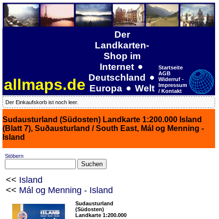
Der
Landkarten-
Shop im
Internet
Startseite
AGB
Deutschland
allmaps.de
Widerruf -
Impressum
Europa
Welt
/ Kontakt
Der Einkaufskorb ist noch leer.
Sudausturland (Südosten) Landkarte 1:200.000 Island
(Blatt 7), Suðausturland / South East, Mál og Menning -
Island
Stöbern
<<
Island
<<
Mál og Menning - Island
Sudausturland
(Südosten)
Landkarte 1:200.000