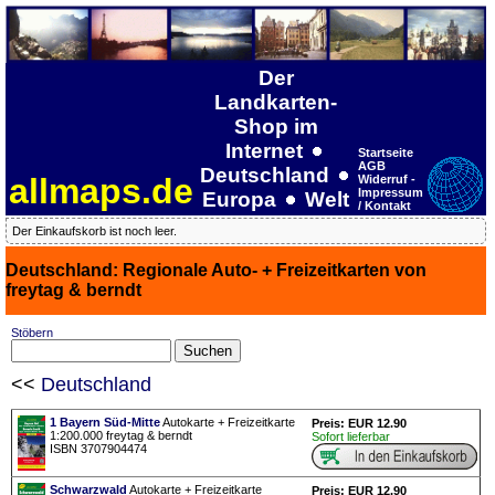
Der
Landkarten-
Shop im
Internet
Startseite
AGB
Deutschland
allmaps.de
Widerruf -
Impressum
Europa
Welt
/ Kontakt
Der Einkaufskorb ist noch leer.
Deutschland: Regionale Auto- + Freizeitkarten von
freytag & berndt
Stöbern
<<
Deutschland
1 Bayern Süd-Mitte
Autokarte + Freizeitkarte
Preis: EUR 12.90
1:200.000 freytag & berndt
Sofort lieferbar
ISBN 3707904474
Schwarzwald
Autokarte + Freizeitkarte
Preis: EUR 12.90