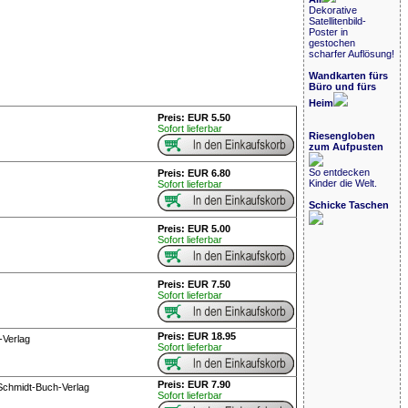
Dekorative
Satellitenbild-
Poster in
gestochen
scharfer Auflösung!
Wandkarten fürs
Büro und fürs
Heim
Preis: EUR 5.50
Sofort lieferbar
Riesengloben
zum Aufpusten
So entdecken
Preis: EUR 6.80
Kinder die Welt.
Sofort lieferbar
Schicke Taschen
Preis: EUR 5.00
Sofort lieferbar
Preis: EUR 7.50
Sofort lieferbar
Preis: EUR 18.95
-Verlag
Sofort lieferbar
Preis: EUR 7.90
Schmidt-Buch-Verlag
Sofort lieferbar