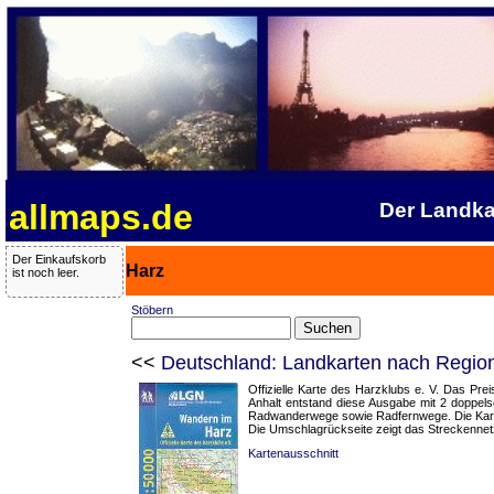
allmaps.de
Der Landka
Der Einkaufskorb
Harz
ist noch leer.
Stöbern
<<
Deutschland: Landkarten nach Region
Offizielle Karte des Harzklubs e. V. Das P
Anhalt entstand diese Ausgabe mit 2 doppel
Radwanderwege sowie Radfernwege. Die Karten 
Die Umschlagrückseite zeigt das Streckennetz
Kartenausschnitt