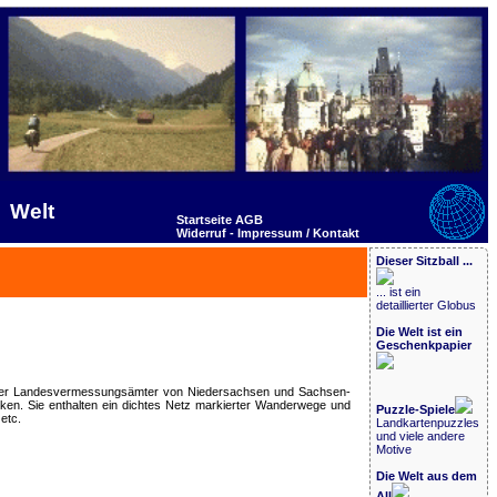
Welt
Startseite
AGB
Widerruf -
Impressum / Kontakt
Dieser Sitzball ...
... ist ein
detaillierter Globus
Die Welt ist ein
Geschenkpapier
eit der Landesvermessungsämter von Niedersachsen und Sachsen-
ken. Sie enthalten ein dichtes Netz markierter Wanderwege und
Puzzle-Spiele
etc.
Landkartenpuzzles
und viele andere
Motive
Die Welt aus dem
All