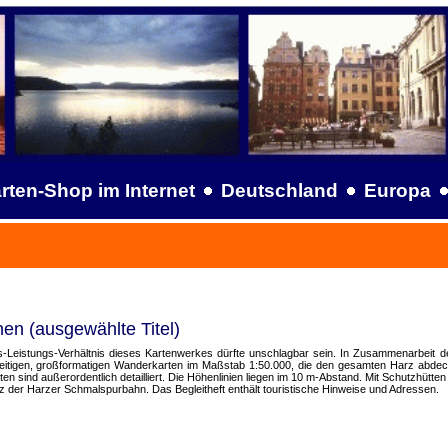
rten-Shop im Internet
Deutschland
Europa
en (ausgewählte Titel)
reis-Leistungs-Verhältnis dieses Kartenwerkes dürfte unschlagbar sein. In Zusammenarb
seitigen, großformatigen Wanderkarten im Maßstab 1:50.000, die den gesamten Harz abdec
sind außerordentlich detailliert. Die Höhenlinien liegen im 10 m-Abstand. Mit Schutzhütten 
 der Harzer Schmalspurbahn. Das Begleitheft enthält touristische Hinweise und Adressen.