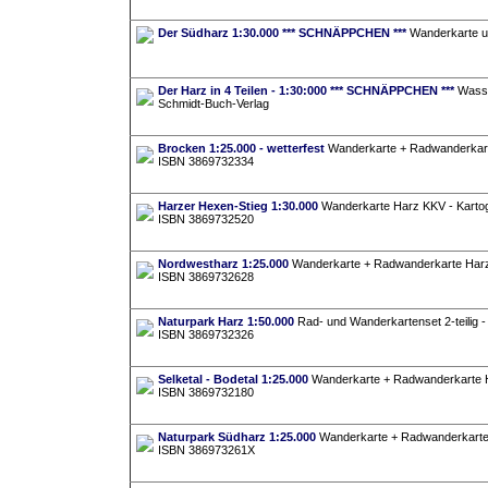
Der Südharz 1:30.000 *** SCHNÄPPCHEN ***
Wanderkarte un
Der Harz in 4 Teilen - 1:30:000 *** SCHNÄPPCHEN ***
Wasser
Schmidt-Buch-Verlag
Brocken 1:25.000 - wetterfest
Wanderkarte + Radwanderkart
ISBN 3869732334
Harzer Hexen-Stieg 1:30.000
Wanderkarte Harz KKV - Kartog
ISBN 3869732520
Nordwestharz 1:25.000
Wanderkarte + Radwanderkarte Harz 
ISBN 3869732628
Naturpark Harz 1:50.000
Rad- und Wanderkartenset 2-teilig - 
ISBN 3869732326
Selketal - Bodetal 1:25.000
Wanderkarte + Radwanderkarte H
ISBN 3869732180
Naturpark Südharz 1:25.000
Wanderkarte + Radwanderkarte 
ISBN 386973261X