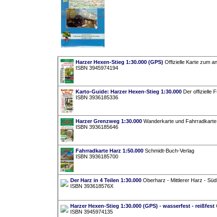
Harzer Hexen-Stieg 1:30.000 (GPS)
Offizielle Karte zum 
ISBN 3945974194
Karto-Guide: Harzer Hexen-Stieg 1:30.000
Der offizielle
ISBN 3936185336
Harzer Grenzweg 1:30.000
Wanderkarte und Fahrradkarte F
ISBN 3936185646
Fahrradkarte Harz 1:50.000
Schmidt-Buch-Verlag
ISBN 3936185700
Der Harz in 4 Teilen 1:30.000
Oberharz - Mittlerer Harz - Sü
ISBN 393618576X
Harzer Hexen-Stieg 1:30.000 (GPS) - wasserfest - reißfest
O
ISBN 3945974135