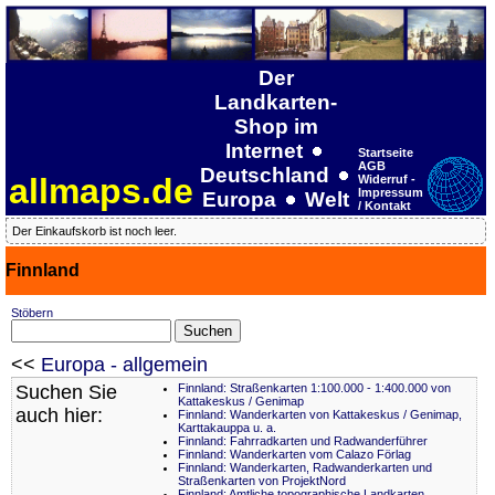
Der
Landkarten-
Shop im
Internet
Startseite
AGB
Deutschland
allmaps.de
Widerruf -
Impressum
Europa
Welt
/ Kontakt
Der Einkaufskorb ist noch leer.
Finnland
Stöbern
<<
Europa - allgemein
Suchen Sie
Finnland: Straßenkarten 1:100.000 - 1:400.000 von
Kattakeskus / Genimap
auch hier:
Finnland: Wanderkarten von Kattakeskus / Genimap,
Karttakauppa u. a.
Finnland: Fahrradkarten und Radwanderführer
Finnland: Wanderkarten vom Calazo Förlag
Finnland: Wanderkarten, Radwanderkarten und
Straßenkarten von ProjektNord
Finnland: Amtliche topographische Landkarten