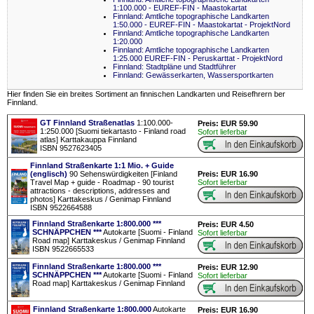
1:100.000 - EUREF-FIN - Maastokartat
Finnland: Amtliche topographische Landkarten
1:50.000 - EUREF-FIN - Maastokartat - ProjektNord
Finnland: Amtliche topographische Landkarten
1:20.000
Finnland: Amtliche topographische Landkarten
1:25.000 EUREF-FIN - Peruskarttat - ProjektNord
Finnland: Stadtpläne und Stadtführer
Finnland: Gewässerkarten, Wassersportkarten
Hier finden Sie ein breites Sortiment an finnischen Landkarten und Reisefhrern ber
Finnland.
GT Finnland Straßenatlas
1:100.000-
Preis: EUR 59.90
1:250.000 [Suomi tiekartasto - Finland road
Sofort lieferbar
atlas] Karttakauppa Finnland
ISBN 9527623405
Finnland Straßenkarte 1:1 Mio. + Guide
(englisch)
90 Sehenswürdigkeiten [Finland
Preis: EUR 16.90
Travel Map + guide - Roadmap - 90 tourist
Sofort lieferbar
attractions - descriptions, addresses and
photos] Karttakeskus / Genimap Finnland
ISBN 9522664588
Finnland Straßenkarte 1:800.000 ***
Preis: EUR 4.50
SCHNÄPPCHEN ***
Autokarte [Suomi - Finland
Sofort lieferbar
Road map] Karttakeskus / Genimap Finnland
ISBN 9522665533
Finnland Straßenkarte 1:800.000 ***
Preis: EUR 12.90
SCHNÄPPCHEN ***
Autokarte [Suomi - Finland
Sofort lieferbar
Road map] Karttakeskus / Genimap Finnland
Finnland Straßenkarte 1:800.000
Autokarte
Preis: EUR 16.90