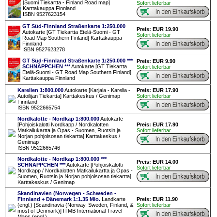
[Suomi Tiekartta - Finland Road map]
Sofort lieferbar
Karttakauppa Finnland
ISBN 9527623154
GT Süd-Finnland Straßenkarte 1:250.000
Preis: EUR 19.90
Autokarte [GT Tiekartta Etelä-Suomi - GT
Sofort lieferbar
Road Map Southern Finland] Karttakauppa
Finnland
ISBN 9527623278
GT Süd-Finnland Straßenkarte 1:250.000 ***
Preis: EUR 9.90
SCHNÄPPCHEN ***
Autokarte [GT Tiekartta
Sofort lieferbar
Etelä-Suomi - GT Road Map Southern Finland]
Karttakauppa Finnland
Karelien 1:800.000
Autokarte [Karjala - Karelia -
Preis: EUR 17.90
Autoilijan Tiekartta] Karttakeskus / Genimap
Sofort lieferbar
Finnland
ISBN 9522665754
Nordkalotte - Nordkap 1:800.000
Autokarte
[Pohjoiskalotti Nordkapp / Nordkalotten
Preis: EUR 17.90
Matkailukartta ja Opas - Suomen, Ruotsin ja
Sofort lieferbar
Norjan pohjoisosan tiekartta] Karttakeskus /
Genimap
ISBN 9522665746
Nordkalotte - Nordkap 1:800.000 ***
Preis: EUR 14.00
SCHNÄPPCHEN ***
Autokarte [Pohjoiskalotti
Sofort lieferbar
Nordkapp / Nordkalotten Matkailukartta ja Opas -
Suomen, Ruotsin ja Norjan pohjoisosan tiekartta]
Karttakeskus / Genimap
Skandinavien (Norwegen - Schweden -
Finnland + Dänemark 1:1.35 Mio.
Landkarte
Preis: EUR 11.90
(engl.) [Scandinavia (Norway, Sweden, Finland, &
Sofort lieferbar
most of Denmark)] ITMB International Travel
Maps (engl.)