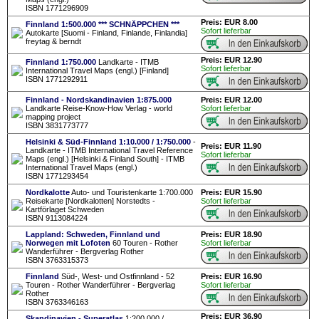
ISBN 1771296909
Preis: EUR 8.00
Finnland 1:500.000 *** SCHNÄPPCHEN ***
Sofort lieferbar
Autokarte [Suomi - Finland, Finlande, Finlandia]
freytag & berndt
Preis: EUR 12.90
Finnland 1:750.000
Landkarte - ITMB
Sofort lieferbar
International Travel Maps (engl.) [Finland]
ISBN 1771292911
Finnland - Nordskandinavien 1:875.000
Preis: EUR 12.00
Landkarte Reise-Know-How Verlag - world
Sofort lieferbar
mapping project
ISBN 3831773777
Helsinki & Süd-Finnland 1:10.000 / 1:750.000
-
Preis: EUR 11.90
Landkarte - ITMB International Travel Reference
Sofort lieferbar
Maps (engl.) [Helsinki & Finland South] - ITMB
International Travel Maps (engl.)
ISBN 1771293454
Nordkalotte
Auto- und Touristenkarte 1:700.000
Preis: EUR 15.90
Reisekarte [Nordkalotten] Norstedts -
Sofort lieferbar
Kartförlaget Schweden
ISBN 9113084224
Lappland: Schweden, Finnland und
Preis: EUR 18.90
Norwegen mit Lofoten
60 Touren - Rother
Sofort lieferbar
Wanderführer - Bergverlag Rother
ISBN 3763315373
Finnland
Süd-, West- und Ostfinnland - 52
Preis: EUR 16.90
Touren - Rother Wanderführer - Bergverlag
Sofort lieferbar
Rother
ISBN 3763346163
Preis: EUR 36.90
Skandinavien - Superatlas
1:200.000 /