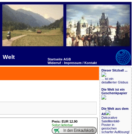
Welt
Startseite
AGB
Widerruf -
Impressum / Kontakt
Dieser Sitzball ...
... ist ein
detaillierter Globus
Die Welt ist ein
Geschenkpapier
Die Welt aus dem
All
Dekorative
Satellitenbild-
Preis: EUR 12.90
Poster in
Sofort lieferbar
gestochen
scharfer Auflösung!