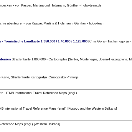
entdecken - von Kaspar, Martina und Holzmann, Günther - hobo-team.de
chte abenteurer - von Kaspar, Martina & Holzmann, Günther - hobo-team
 Touristische Landkarte 1:350.000 / 1:40.000 / 1:125.000
[Crna Gora - Tschernogorija - 
edonien
Straßenkarte 1:800.000 - Cartographia [Serbia, Montenegro, Bosna-Herzegovina, M
 Karte, Straßenkarte Kartografija [Crnogorsko Primorje]
e - ITMB International Travel Reference Maps (engl.)
MB International Travel Reference Maps (engl.) [Kosovo and the Western Balkans]
 Reference Maps (engl.) [Western Balkans]