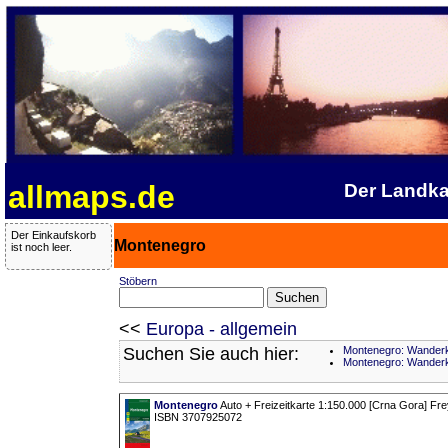
allmaps.de
Der Landka
Der Einkaufskorb
Montenegro
ist noch leer.
Stöbern
<<
Europa - allgemein
Suchen Sie auch hier:
Montenegro: Wanderk
Montenegro: Wander
Montenegro
Auto + Freizeitkarte 1:150.000 [Crna Gora] Fre
ISBN 3707925072