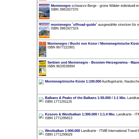
Montenegro
schwarze Berge - grüne Wälder individuell 
ISBN 3981927370
montenegro `offroad-guide`
ausgewählte strecken für e
ISBN 398192732X
Montenegro / Bucht von Kotor / Montenegrinische Küste -
ISBN 8677222901
Serbien und Montenegro - Bosnien-Herzegowina - Maz
ISBN 9633539994
Montenegrinische Küste 1:100.000
Ausflugskarte, Nautische
Balkans & Peaks of the Balkans 1:55.000 / 1:1 Mio.
Landkart
ISBN 1771291125
Kosovo & Westbalkan 1:300.000 / 1:1.4 Mio.
Landkarte - IT
ISBN 1771295813
Westbalkan 1:900.000
Landkarte - ITMB International Travel
ISBN 1771299029