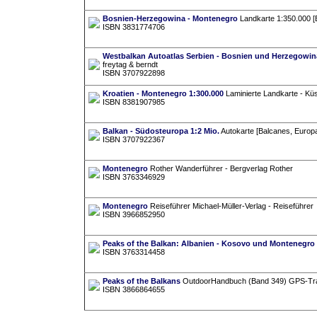
Bosnien-Herzegowina - Montenegro
Landkarte 1:350.000 [
ISBN 3831774706
Westbalkan Autoatlas Serbien - Bosnien und Herzegowina
freytag & berndt
ISBN 3707922898
Kroatien - Montenegro 1:300.000
Laminierte Landkarte - Kü
ISBN 8381907985
Balkan - Südosteuropa 1:2 Mio.
Autokarte [Balcanes, Europa
ISBN 3707922367
Montenegro
Rother Wanderführer - Bergverlag Rother
ISBN 3763346929
Montenegro
Reiseführer Michael-Müller-Verlag - Reiseführer
ISBN 3966852950
Peaks of the Balkan: Albanien - Kosovo und Montenegro
ISBN 3763314458
Peaks of the Balkans
OutdoorHandbuch (Band 349) GPS-Trac
ISBN 3866864655