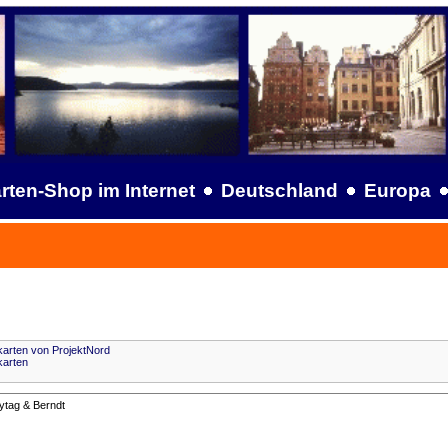
rten-Shop im Internet
Deutschland
Europa
arten von ProjektNord
karten
ytag & Berndt