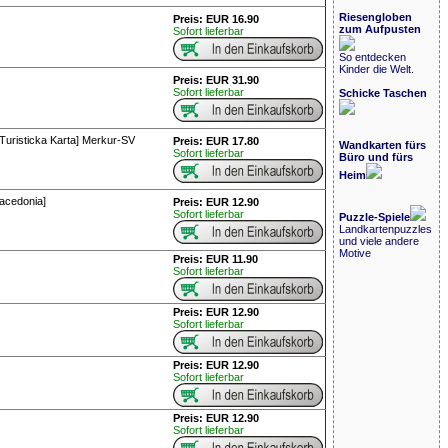
Riesengloben
Preis: EUR 16.90
zum Aufpusten
Sofort lieferbar
So entdecken
Kinder die Welt.
Preis: EUR 31.90
Sofort lieferbar
Schicke Taschen
Turisticka Karta] Merkur-SV
Preis: EUR 17.80
Wandkarten fürs
Sofort lieferbar
Büro und fürs
Heim
acedonia]
Preis: EUR 12.90
Sofort lieferbar
Puzzle-Spiele
Landkartenpuzzles
und viele andere
Motive
Preis: EUR 11.90
Sofort lieferbar
Preis: EUR 12.90
Sofort lieferbar
Preis: EUR 12.90
Sofort lieferbar
Preis: EUR 12.90
Sofort lieferbar