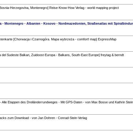
Bosnia-Herzegovina, Montenegro] Reise-Know-How Verlag - world mapping project
 - Montenegro - Albanien - Kosovo - Nordmazedonien, Straßenatlas mit Spiralbindu
stenkarte [Chorwacja i Czarnogóra. Mapa wybrzeża - comfort! map] ExpressMap
 del Sudeste Balkan, Zuidoost-Europa - Balkans, South-East Europe] freytag & berndt
- Alle Etappen des Dreiländerrundweges - Mit GPS-Daten - von Max Bosse und Kathrin Stei
ks zum Download - von Jan Dohren - Conrad-Stein-Verlag