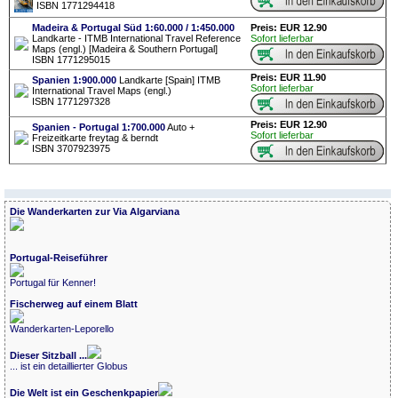
ISBN 1771294418
Madeira & Portugal Süd 1:60.000 / 1:450.000
Preis: EUR 12.90
Landkarte - ITMB International Travel Reference
Sofort lieferbar
Maps (engl.) [Madeira & Southern Portugal]
ISBN 1771295015
Preis: EUR 11.90
Spanien 1:900.000
Landkarte [Spain] ITMB
Sofort lieferbar
International Travel Maps (engl.)
ISBN 1771297328
Preis: EUR 12.90
Spanien - Portugal 1:700.000
Auto +
Sofort lieferbar
Freizeitkarte freytag & berndt
ISBN 3707923975
Die Wanderkarten zur Via Algarviana
Portugal-Reiseführer
Portugal für Kenner!
Fischerweg auf einem Blatt
Wanderkarten-Leporello
Dieser Sitzball ...
... ist ein detaillierter Globus
Die Welt ist ein Geschenkpapier