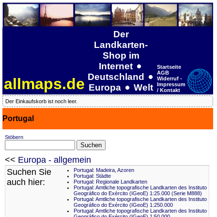
Der
Landkarten-
Shop im
Internet
Startseite
AGB
Deutschland
allmaps.de
Widerruf -
Impressum
Europa
Welt
/ Kontakt
Der Einkaufskorb ist noch leer.
Portugal
Stöbern
<<
Europa - allgemein
Suchen Sie
Portugal: Madeira, Azoren
Portugal: Städte
auch hier:
Portugal: Regionale Landkarten
Portugal: Amtliche topografische Landkarten des Instituto
Geográfico do Exército (IGeoE) 1:25.000 (Serie M888)
Portugal: Amtliche topografische Landkarten des Instituto
Geográfico do Exército (IGeoE) 1:250.000
Portugal: Amtliche topografische Landkarten des Instituto
Geográfico do Exército (IGeoE) 1:50.000