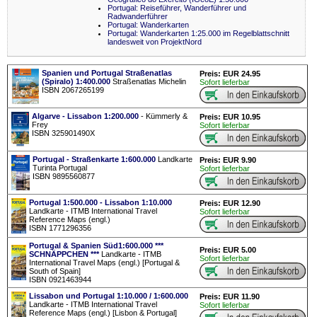
Portugal: Reiseführer, Wanderführer und
Radwanderführer
Portugal: Wanderkarten
Portugal: Wanderkarten 1:25.000 im Regelblattschnitt
landesweit von ProjektNord
Spanien und Portugal Straßenatlas
Preis: EUR 24.95
(Spiralo) 1:400.000
Straßenatlas Michelin
Sofort lieferbar
ISBN 2067265199
Algarve - Lissabon 1:200.000
- Kümmerly &
Preis: EUR 10.95
Frey
Sofort lieferbar
ISBN 325901490X
Portugal - Straßenkarte 1:600.000
Landkarte
Preis: EUR 9.90
Turinta Portugal
Sofort lieferbar
ISBN 9895560877
Portugal 1:500.000 - Lissabon 1:10.000
Preis: EUR 12.90
Landkarte - ITMB International Travel
Sofort lieferbar
Reference Maps (engl.)
ISBN 1771296356
Portugal & Spanien Süd1:600.000 ***
Preis: EUR 5.00
SCHNÄPPCHEN ***
Landkarte - ITMB
Sofort lieferbar
International Travel Maps (engl.) [Portugal &
South of Spain]
ISBN 0921463944
Lissabon und Portugal 1:10.000 / 1:600.000
Preis: EUR 11.90
Landkarte - ITMB International Travel
Sofort lieferbar
Reference Maps (engl.) [Lisbon & Portugal]