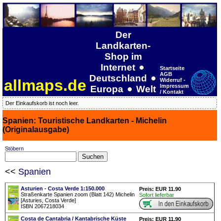
Der
Landkarten-
Shop im
Internet
Startseite
AGB
Deutschland
allmaps.de
Widerruf -
Impressum
Europa
Welt
/ Kontakt
Der Einkaufskorb ist noch leer.
Spanien: Touristische Landkarten - Michelin
(Originalausgabe)
Stöbern
<<
Spanien
Asturien - Costa Verde 1:150.000
Preis: EUR 11.90
Straßenkarte Spanien zoom (Blatt 142) Michelin
Sofort lieferbar
[Asturies, Costa Verde]
ISBN 2067218034
Costa de Cantabria / Kantabrische Küste
Preis: EUR 11.90