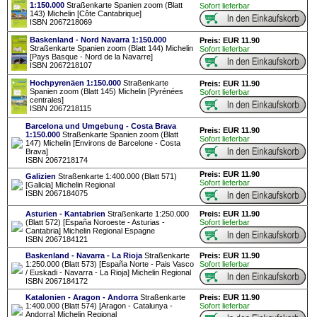
1:150.000
Straßenkarte Spanien zoom (Blatt
Sofort lieferbar
143) Michelin [Côte Cantabrique]
ISBN 2067218069
Baskenland - Nord Navarra 1:150.000
Preis: EUR 11.90
Straßenkarte Spanien zoom (Blatt 144) Michelin
Sofort lieferbar
[Pays Basque - Nord de la Navarre]
ISBN 2067218107
Hochpyrenäen 1:150.000
Straßenkarte
Preis: EUR 11.90
Spanien zoom (Blatt 145) Michelin [Pyrénées
Sofort lieferbar
centrales]
ISBN 2067218115
Barcelona und Umgebung - Costa Brava
Preis: EUR 11.90
1:150.000
Straßenkarte Spanien zoom (Blatt
Sofort lieferbar
147) Michelin [Environs de Barcelone - Costa
Brava]
ISBN 2067218174
Preis: EUR 11.90
Galizien
Straßenkarte 1:400.000 (Blatt 571)
Sofort lieferbar
[Galicia] Michelin Regional
ISBN 2067184075
Asturien - Kantabrien
Straßenkarte 1:250.000
Preis: EUR 11.90
(Blatt 572) [España Noroeste - Asturias -
Sofort lieferbar
Cantabria] Michelin Regional Espagne
ISBN 2067184121
Baskenland - Navarra - La Rioja
Straßenkarte
Preis: EUR 11.90
1:250.000 (Blatt 573) [España Norte - Pais Vasco
Sofort lieferbar
/ Euskadi - Navarra - La Rioja] Michelin Regional
ISBN 2067184172
Katalonien - Aragon - Andorra
Straßenkarte
Preis: EUR 11.90
1:400.000 (Blatt 574) [Aragon - Catalunya -
Sofort lieferbar
Andorra] Michelin Regional