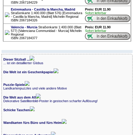
ISBN 2067184229
Extremadura - Castilla la Mancha, Madrid
Preis: EUR 11.90
Straßenkarte 1:400.000 (Blatt 576) [Extremadura
Sofort lieferbar
- Castilla la Mancha, Madrid] Michelin Regional
ISBN 2067184326
Valencia - Murcia
Straßenkarte 1:400.000 (Blatt
Preis: EUR 11.90
577) [Valenciana Communidad - Murcia] Michelin
Sofort lieferbar
Regional
ISBN 2067184377
Dieser Sitzball ...
... ist ein detaillierter Globus
Die Welt ist ein Geschenkpapier
Puzzle-Spiele
Landkartenpuzzles und viele andere Motive
Die Welt aus dem All
Dekorative Satellitenbild-Poster in gestochen scharfer Auflösung!
Schicke Taschen
Wandkarten fürs Büro und fürs Heim