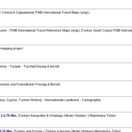
 Central & Cappadokia] ITMB International Travel Maps (engl.)
rte - ITMB International Travel Reference Maps (engl.) [Turkey South Coast] ITMB Internat
mapping project
urkey - Turquie - Turchia] freytag & berndt
okarte und Freizeitkarte Freytag & Berndt
key, Cyprus, Turkish Riviera] - Internationale Landkarte - Cartographia
 1:2.75 Mio.
[Türkiye Karayollari & Ortadogu Ülkeler Haritasi -] Mepmedya Türkei
3.75 Mio.
[Turkey and Europe / Türkiye & Avropa Ülkeler Haritası] Mepmedya Türkei