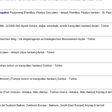
usgabe)
Paulusweg [Pamfilya, Pisidya Gezi planı - detaylı Pamfilya, Pisidya haritası - St. Paul 
Mio. [1/1000 000 ölçekli türkiye, doğal, arkeolojik, turistk karayolları haritası] Aydal - Türkei
ykischen Weg - mit eingetragenen archäologischen Monumenten Aydal - Türkei
i planı - detaylı Likya haritası] Aydal - Türkei
rkiye turism ve karayolları haritası] Gürbüz - Türkei
ftcover) [Türkiye turism ve karayolları haritası] Gürbüz - Türkei
e [Türk rivierasi - Antalya, Side, Alanya - Turkse riviera - Antalya, Side, Alanya] freytag & ber
 del Sudeste Balkan, Zuidoost-Europa - Balkans, South-East Europe] freytag & berndt