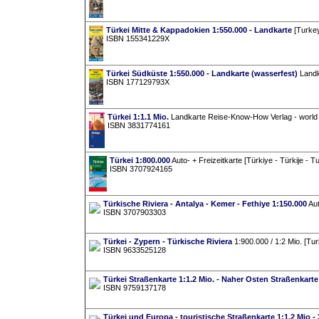
Türkei Mitte & Kappadokien 1:550.000 - Landkarte
[Turkey
ISBN 155341229X
Türkei Südküste 1:550.000 - Landkarte (wasserfest)
Landka
ISBN 177129793X
Türkei 1:1.1 Mio.
Landkarte Reise-Know-How Verlag - world 
ISBN 3831774161
Türkei 1:800.000
Auto- + Freizeitkarte [Türkiye - Türkije - T
ISBN 3707924165
Türkische Riviera - Antalya - Kemer - Fethiye 1:150.000
Aut
ISBN 3707903303
Türkei - Zypern - Türkische Riviera
1:900.000 / 1:2 Mio. [Tur
ISBN 9633525128
Türkei Straßenkarte 1:1.2 Mio. - Naher Osten Straßenkarte
ISBN 9759137178
Türkei und Europa - touristische Straßenkarte 1:1.2 Mio - 