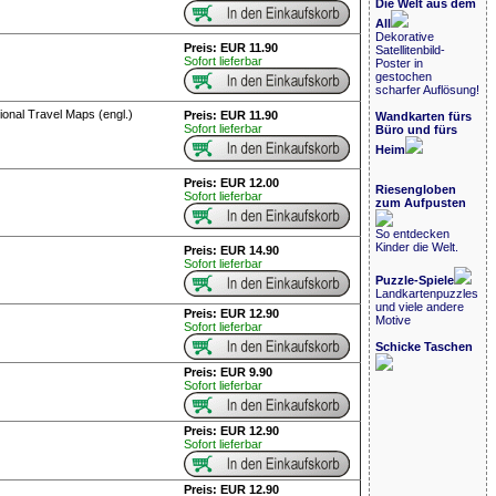
Die Welt aus dem
All
Dekorative
Preis: EUR 11.90
Satellitenbild-
Sofort lieferbar
Poster in
gestochen
scharfer Auflösung!
ional Travel Maps (engl.)
Preis: EUR 11.90
Wandkarten fürs
Sofort lieferbar
Büro und fürs
Heim
Preis: EUR 12.00
Riesengloben
Sofort lieferbar
zum Aufpusten
So entdecken
Kinder die Welt.
Preis: EUR 14.90
Sofort lieferbar
Puzzle-Spiele
Landkartenpuzzles
und viele andere
Preis: EUR 12.90
Motive
Sofort lieferbar
Schicke Taschen
Preis: EUR 9.90
Sofort lieferbar
Preis: EUR 12.90
Sofort lieferbar
Preis: EUR 12.90