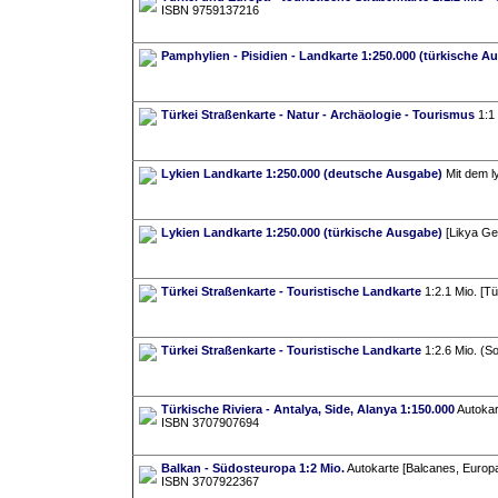
ISBN 9759137216
Pamphylien - Pisidien - Landkarte 1:250.000 (türkische A
Türkei Straßenkarte - Natur - Archäologie - Tourismus
1:1 
Lykien Landkarte 1:250.000 (deutsche Ausgabe)
Mit dem l
Lykien Landkarte 1:250.000 (türkische Ausgabe)
[Likya Gez
Türkei Straßenkarte - Touristische Landkarte
1:2.1 Mio. [Tü
Türkei Straßenkarte - Touristische Landkarte
1:2.6 Mio. (So
Türkische Riviera - Antalya, Side, Alanya 1:150.000
Autokart
ISBN 3707907694
Balkan - Südosteuropa 1:2 Mio.
Autokarte [Balcanes, Europa
ISBN 3707922367