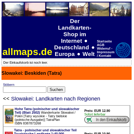
Der
Landkarten-
Shop im
Internet
Startseite
AGB
Deutschland
allmaps.de
Widerruf -
Impressum
Europa
Welt
/ Kontakt
Der Einkaufskorb ist noch leer.
Slowakei: Beskiden (Tatra)
Stöbern
<<
Slowakei: Landkarten nach Regionen
Hohe Tatra (polnischer und slowakischer
Preis: EUR 12.90
Teil) (Blatt 2502)
Wanderkarte Slowakei /
Sofort lieferbar
Polen [Tatry wysokie - Tatry bielskie
(polnische Ausgabe)] TatraPlan
ISBN 8387873268
Tatra - polnischer und slowakischer Teil
Touristische Landkarte 1:40.000
Preis: EUR 10.90