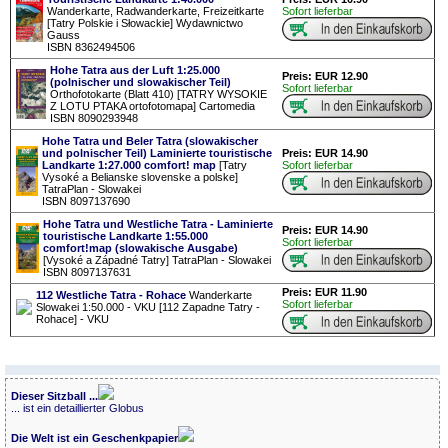
Wanderkarte, Radwanderkarte, Freizeitkarte
Sofort lieferbar
[Tatry Polskie i Słowackie] Wydawnictwo
Gauss
ISBN 8362494506
Hohe Tatra aus der Luft 1:25.000
Preis: EUR 12.90
(polnischer und slowakischer Teil)
Sofort lieferbar
Orthofotokarte (Blatt 410) [TATRY WYSOKIE
Z LOTU PTAKA ortofotomapa] Cartomedia
ISBN 8090293948
Hohe Tatra und Beler Tatra (slowakischer
und polnischer Teil) Laminierte touristische
Preis: EUR 14.90
Landkarte 1:27.000 comfort! map
[Tatry
Sofort lieferbar
Vysoké a Belianske slovenske a polske]
TatraPlan - Slowakei
ISBN 8097137690
Hohe Tatra und Westliche Tatra - Laminierte
Preis: EUR 14.90
touristische Landkarte 1:55.000
Sofort lieferbar
comfort!map (slowakische Ausgabe)
[Vysoké a Západné Tatry] TatraPlan - Slowakei
ISBN 8097137631
Preis: EUR 11.90
112 Westliche Tatra - Rohace
Wanderkarte
Sofort lieferbar
Slowakei 1:50.000 - VKU [112 Zapadne Tatry -
Rohace] - VKU
Dieser Sitzball ...
... ist ein detaillierter Globus
Die Welt ist ein Geschenkpapier