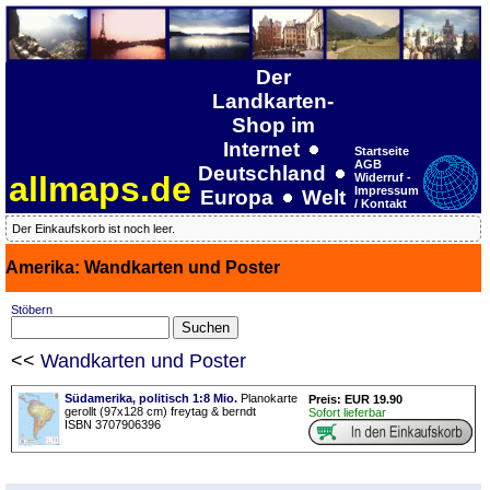
Der
Landkarten-
Shop im
Internet
Startseite
AGB
Deutschland
allmaps.de
Widerruf -
Impressum
Europa
Welt
/ Kontakt
Der Einkaufskorb ist noch leer.
Amerika: Wandkarten und Poster
Stöbern
<<
Wandkarten und Poster
Südamerika, politisch 1:8 Mio.
Planokarte
Preis: EUR 19.90
gerollt (97x128 cm) freytag & berndt
Sofort lieferbar
ISBN 3707906396