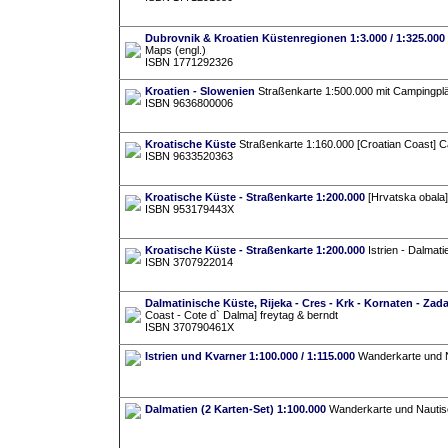
Dubrovnik & Kroatien Küstenregionen 1:3.000 / 1:325.000
Maps (engl.)
ISBN 1771292326
Kroatien - Slowenien
Straßenkarte 1:500.000 mit Campingplät
ISBN 9636800006
Kroatische Küste
Straßenkarte 1:160.000 [Croatian Coast] C
ISBN 9633520363
Kroatische Küste - Straßenkarte 1:200.000
[Hrvatska obala
ISBN 953179443X
Kroatische Küste - Straßenkarte 1:200.000
Istrien - Dalmati
ISBN 3707922014
Dalmatinische Küste, Rijeka - Cres - Krk - Kornaten - Zadar
Coast - Cote d` Dalma] freytag & berndt
ISBN 370790461X
Istrien und Kvarner 1:100.000 / 1:115.000
Wanderkarte und Na
Dalmatien (2 Karten-Set) 1:100.000
Wanderkarte und Nautisch