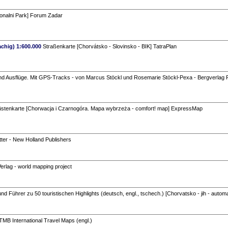
ionalni Park] Forum Zadar
chig) 1:600.000
Straßenkarte [Chorvátsko - Slovinsko - BIK] TatraPlan
 Ausflüge. Mit GPS-Tracks - von Marcus Stöckl und Rosemarie Stöckl-Pexa - Bergverlag 
üstenkarte [Chorwacja i Czarnogóra. Mapa wybrzeża - comfort! map] ExpressMap
tter - New Holland Publishers
lag - world mapping project
nd Führer zu 50 touristischen Highlights (deutsch, engl., tschech.) [Chorvatsko - jih - 
ITMB International Travel Maps (engl.)