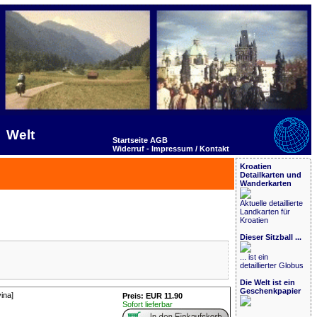
Welt
Startseite
AGB
Widerruf -
Impressum / Kontakt
Kroatien
Detailkarten und
Wanderkarten
Aktuelle detaillierte
Landkarten für
Kroatien
Dieser Sitzball ...
... ist ein
detaillierter Globus
Die Welt ist ein
Geschenkpapier
ina]
Preis: EUR 11.90
Sofort lieferbar