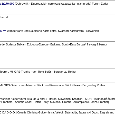
 1:170.000
[Dubrovnik - Dubrovacki - neretvanska zupanija - plan grada] Forum Zadar
 berndt
N ***
Wanderkarte und Nautische Karte [Istra, Kvarner] Kartografija - Slowenien
 del Sudeste Balkan, Zuidoost-Europa - Balkans, South-East Europe] freytag & berndt
0 Touren. Mit GPS-Tracks - von Reto Solèr - Bergverlag Rother
. Mit GPS-Daten - von Marcus Stöckl und Rosemarie Stöckl-Pexa - Bergverlag Rother
chiger Kletterführer (u.a. dt. & engl.) - Italien, Slowenien, Kroatien - SIDARTA [Plezališča b
rontiers - Adriatic Coast - Istria - Italy, Slovenia, Croatia - Arrampicare Senza Frontier]
DA D.O.O. [Croatia Climbing Guide - Istra, Velebit, Dalmacija, Jadranski Otoci, Zagreb and