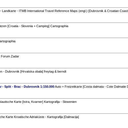
- Landkarte - ITMB International Travel Reference Maps (engl.) [Dubrovnik & Croatian Coast 
zen [Croatia - Slovenia + Camping] Cartographia
artographia
] Forum Zadar
en - Dubrovnik [Hrvatska obala] freytag & berndt
 - Split - Brac - Dubrovnik 1:150.000
Auto + Freizeitkarte [Costa dalmata - Cote Dalmatie 
utische Karte [Istra, Kvarner] Kartografija - Slowenien
e Karte Kroatische Adriaküste - Kartografija [Dalmacija]