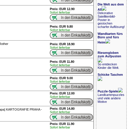
Die Welt aus dem
Preis: EUR 12.90
All
Sofort lieferbar
Dekorative
Satellitenbild-
Poster in
gestochen
Preis: EUR 9.80
scharfer Auflösung!
Sofort lieferbar
Wandkarten fürs
Büro und fürs
Heim
Rother
Preis: EUR 18.90
Sofort lieferbar
Riesengloben
zum Aufpusten
Preis: EUR 11.80
So entdecken
Sofort lieferbar
Kinder die Welt.
Schicke Taschen
Preis: EUR 9.00
Sofort lieferbar
Puzzle-Spiele
Preis: EUR 12.00
Landkartenpuzzles
Sofort lieferbar
und viele andere
Motive
Preis: EUR 14.80
automapa] KARTOGRAFIE PRAHA -
Sofort lieferbar
Preis: EUR 11.90
Sofort lieferbar