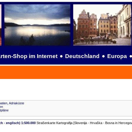
rten-Shop im Internet
Deutschland
Europa
matien, Adriaküste
en
dtpläne
h - englisch) 1:500.000
Straßenkarte Kartografija [Slovenija - Hrvaška - Bosna in Hercegov