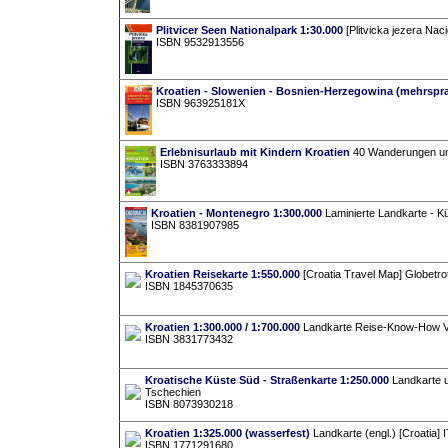
Plitvicer Seen Nationalpark 1:30.000
[Plitvicka jezera Nac
ISBN 9532913556
Kroatien - Slowenien - Bosnien-Herzegowina (mehrspra
ISBN 963925181X
Erlebnisurlaub mit Kindern Kroatien
40 Wanderungen und
ISBN 3763333894
Kroatien - Montenegro 1:300.000
Laminierte Landkarte - K
ISBN 8381907985
Kroatien Reisekarte 1:550.000
[Croatia Travel Map] Globetro
ISBN 1845370635
Kroatien 1:300.000 / 1:700.000
Landkarte Reise-Know-How Ver
ISBN 3831773432
Kroatische Küste Süd - Straßenkarte 1:250.000
Landkarte u
Tschechien
ISBN 8073930218
Kroatien 1:325.000 (wasserfest)
Landkarte (engl.) [Croatia] 
ISBN 1771291680