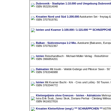
Dubrovnik - Stadtplan 1:10.000 und Umgebung Dubrovnik
ISBN 9532914048
Kroatien Nord und Süd 1:200.000
Autokarten Set - freytag &
ISBN 3707919781
Istrien und Kvarner 1:100.000 / 1:115.000 *** SCHNÄPPCHE
Balkan - Südosteuropa 1:2 Mio.
Autokarte [Balcanes, Europa
ISBN 3707922367
Istrien
Reisehandbuch - Michael-Müller-Verlag - Reiseführer
ISBN 3966854201
Dalmatien
Mit Inseln - Velebit-Gebirge und Plitvicer Seen - 5
ISBN 3763346988
Istrien
Mit Kvarner Bucht - Krk - Cres und Lošinj - 50 Touren
ISBN 3763344772
Klettergebiete ohne Grenzen - Istrien - Adriaküste
Mehrspra
Istra Erik Švab, Janez Skok, Doriano Perhat - Climbing Without F
ISBN 9616027816
Kroatien Kletterführer (engl.) *** SCHNÄPPCHEN ***
ASTROI