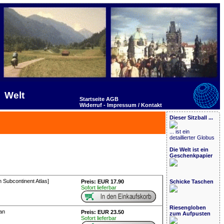
Welt
Startseite
AGB
Widerruf -
Impressum / Kontakt
Dieser Sitzball ...
... ist ein
detaillierter Globus
Die Welt ist ein
Geschenkpapier
n Subcontinent Atlas]
Preis: EUR 17.90
Schicke Taschen
Sofort lieferbar
Riesengloben
an
Preis: EUR 23.50
zum Aufpusten
Sofort lieferbar