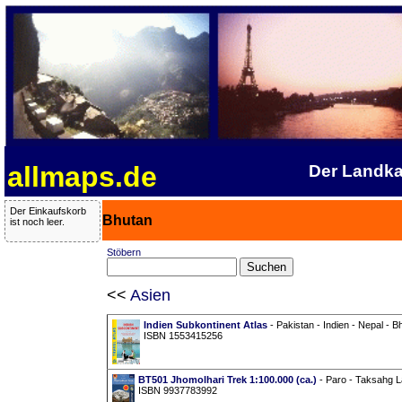
allmaps.de
Der Landka
Der Einkaufskorb
Bhutan
ist noch leer.
Stöbern
<<
Asien
Indien Subkontinent Atlas
- Pakistan - Indien - Nepal - B
ISBN 1553415256
BT501 Jhomolhari Trek 1:100.000 (ca.)
- Paro - Taksahg L
ISBN 9937783992