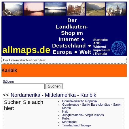
Der
Landkarten-
Shop im
Internet
Startseite
AGB
Deutschland
allmaps.de
Widerruf -
Impressum
Europa
Welt
/ Kontakt
Der Einkaufskorb ist noch leer.
Karibik
Stöbern
<<
Nordamerika - Mittelamerika - Karibik
Suchen Sie auch
Dominikanische Republik
Guadeloupe - Sankt Bartholomäus - Sankt
hier:
Martin
Haiti
Jungferninseln / Virgin Islands
Kuba
Martinique
Trinidad und Tobago