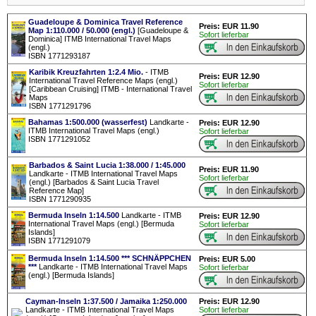
Guadeloupe & Dominica Travel Reference
Preis: EUR 11.90
Map 1:110.000 / 50.000 (engl.)
[Guadeloupe &
Sofort lieferbar
Dominica] ITMB International Travel Maps
(engl.)
ISBN 1771293187
Karibik Kreuzfahrten 1:2.4 Mio.
- ITMB
Preis: EUR 12.90
International Travel Reference Maps (engl.)
Sofort lieferbar
[Caribbean Cruising] ITMB - International Travel
Maps
ISBN 1771291796
Bahamas 1:500.000 (wasserfest)
Landkarte -
Preis: EUR 12.90
ITMB International Travel Maps (engl.)
Sofort lieferbar
ISBN 1771291052
Barbados & Saint Lucia 1:38.000 / 1:45.000
Preis: EUR 11.90
Landkarte - ITMB International Travel Maps
Sofort lieferbar
(engl.) [Barbados & Saint Lucia Travel
Reference Map]
ISBN 1771290935
Bermuda Inseln 1:14.500
Landkarte - ITMB
Preis: EUR 12.90
International Travel Maps (engl.) [Bermuda
Sofort lieferbar
Islands]
ISBN 1771291079
Bermuda Inseln 1:14.500 *** SCHNÄPPCHEN
Preis: EUR 5.00
***
Landkarte - ITMB International Travel Maps
Sofort lieferbar
(engl.) [Bermuda Islands]
Cayman-Inseln 1:37.500 / Jamaika 1:250.000
Preis: EUR 12.90
Landkarte - ITMB International Travel Maps
Sofort lieferbar