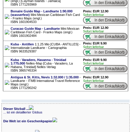
(engl.) [Cayman Islands - Jamaica]
ISBN 1771293969
Bonaire Guide Map - Landkarte 1:90.000
Preis: EUR 12.90
(wasserfest)
Mini Mexican Caribbean Fish Card
Sofort lieferbar
- Franko Maps (engl.)
ISBN 1601904533
Preis: EUR 12.90
Curacao Guide Map - Landkarte
Mini Mexican
Sofort lieferbar
Caribbean Fish Card - Franko Maps (engl.)
ISBN 1601902484
Preis: EUR 9.90
Kuba - Antillen
1:1.25 Mio [CUBA - ANTILLES] -
Sofort lieferbar
Internationale Landkarte - Cartographia
ISBN 9633529387
Kuba - Varadero, Havanna - Trinidad
Preis: EUR 9.90
1:775.000
Nelles-Map [Cuba - Varadero, La
Sofort lieferbar
Habana, Trinidad] Nelles-Verlag
ISBN 3865745334
Antigua & St. Kitts, Nevis 1:32.000 / 1:35.000
-
Preis: EUR 12.90
Landkarte - ITMB International Travel Reference
Sofort lieferbar
Maps (engl.)
ISBN 1771290242
Dieser Sitzball ...
... ist ein detaillierter Globus
Die Welt ist ein Geschenkpapier