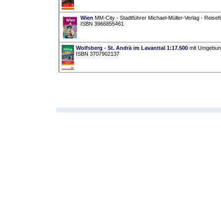
Wien
MM-City - Stadtführer Michael-Müller-Verlag - Reisef
ISBN 3966855461
Wolfsberg - St. Andrä im Lavanttal 1:17.500
mit Umgebungs
ISBN 3707902137