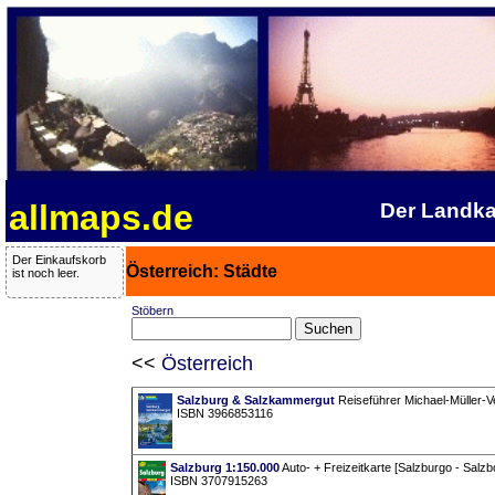
allmaps.de
Der Landka
Der Einkaufskorb
Österreich: Städte
ist noch leer.
Stöbern
<<
Österreich
Salzburg & Salzkammergut
Reiseführer Michael-Müller-Ve
ISBN 3966853116
Salzburg 1:150.000
Auto- + Freizeitkarte [Salzburgo - Salzb
ISBN 3707915263