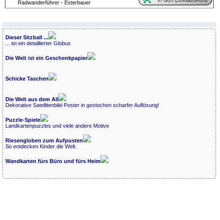
Radwanderführer - Esterbauer
Dieser Sitzball ...
... ist ein detaillierter Globus
Die Welt ist ein Geschenkpapier
Schicke Taschen
Die Welt aus dem All
Dekorative Satellitenbild-Poster in gestochen scharfer Auflösung!
Puzzle-Spiele
Landkartenpuzzles und viele andere Motive
Riesengloben zum Aufpusten
So entdecken Kinder die Welt.
Wandkarten fürs Büro und fürs Heim