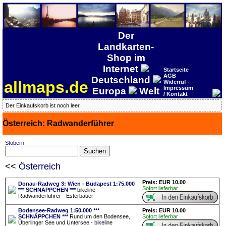
Der
Landkarten-
Shop im
Internet
Startseite
AGB
Deutschland
allmaps.de
Widerruf -
Impressum
Europa
Welt
/ Kontakt
Der Einkaufskorb ist noch leer.
Österreich: Radwanderführer
Stöbern
<<
Österreich
Preis: EUR 10.00
Donau-Radweg 3: Wien - Budapest 1:75.000
Sofort lieferbar
*** SCHNÄPPCHEN ***
bikeline
Radwanderführer - Esterbauer
Bodensee-Radweg 1:50.000 ***
Preis: EUR 10.00
SCHNÄPPCHEN ***
Rund um den Bodensee,
Sofort lieferbar
Überlinger See und Untersee - bikeline