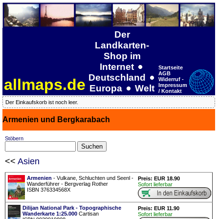
Der
Landkarten-
Shop im
Internet
Startseite
AGB
Deutschland
allmaps.de
Widerruf -
Impressum
Europa
Welt
/ Kontakt
Der Einkaufskorb ist noch leer.
Armenien und Bergkarabach
Stöbern
<<
Asien
Armenien
- Vulkane, Schluchten und Seenl -
Preis: EUR 18.90
Wanderführer - Bergverlag Rother
Sofort lieferbar
ISBN 376334568X
Dilijan National Park - Topographische
Preis: EUR 11.90
Wanderkarte 1:25.000
Cartisan
Sofort lieferbar