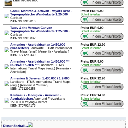
ISBN 9939919808
Gomk, Martiros & Artavan - Vayots Dzor -
Preis: EUR 9.90
Topographische Wanderkarte 1:25.000
Sofort lieferbar
Cartisan
ISBN 9939919816
Tatev & the Vorotan Canyon -
Preis: EUR 9.90
Topographische Wanderkarte 1:25.000
-
Sofort lieferbar
Cartisan
ISBN 9939919832
Armenien - Aserbaidschan 1:450.000
Preis: EUR 12.90
(wasserfest)
Landkarte - ITMB International
Sofort lieferbar
Travel Maps (engl.) [Armenija - Azerbaijan]
ISBN 1771290439
Armenien - Aserbaidschan 1:430.000 ***
Preis: EUR 5.00
SCHNÄPPCHEN ***
Landkarte - ITMB
Sofort lieferbar
International Travel Maps (engl.) [Armenija -
Azerbaijan]
Armenien & Jerewan 1:430.000 / 1:9.000
Preis: EUR 12.90
Landkarte - ITMB International Travel Maps
Sofort lieferbar
(engl.) [Armenia & Yerevan]
ISBN 1771299258
Kaukasus - Georgien - Armenien -
Preis: EUR 14.90
Aserbaidschan
Auto- und Freizeitkarte
Sofort lieferbar
1:700.000 freytag & berndt
ISBN 3707924173
Dieser Sitzball ...