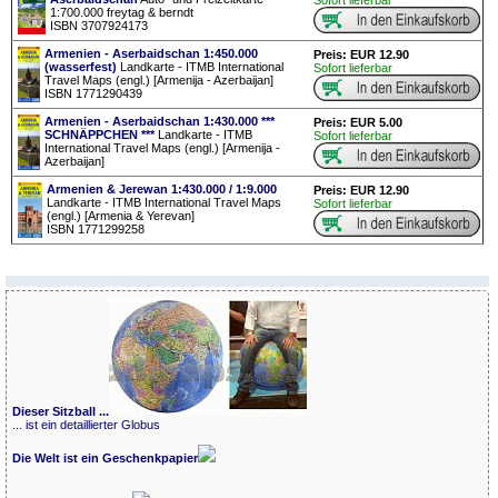
Sofort lieferbar
1:700.000 freytag & berndt
ISBN 3707924173
Armenien - Aserbaidschan 1:450.000
Preis: EUR 12.90
(wasserfest)
Landkarte - ITMB International
Sofort lieferbar
Travel Maps (engl.) [Armenija - Azerbaijan]
ISBN 1771290439
Armenien - Aserbaidschan 1:430.000 ***
Preis: EUR 5.00
SCHNÄPPCHEN ***
Landkarte - ITMB
Sofort lieferbar
International Travel Maps (engl.) [Armenija -
Azerbaijan]
Armenien & Jerewan 1:430.000 / 1:9.000
Preis: EUR 12.90
Landkarte - ITMB International Travel Maps
Sofort lieferbar
(engl.) [Armenia & Yerevan]
ISBN 1771299258
Dieser Sitzball ...
... ist ein detaillierter Globus
Die Welt ist ein Geschenkpapier