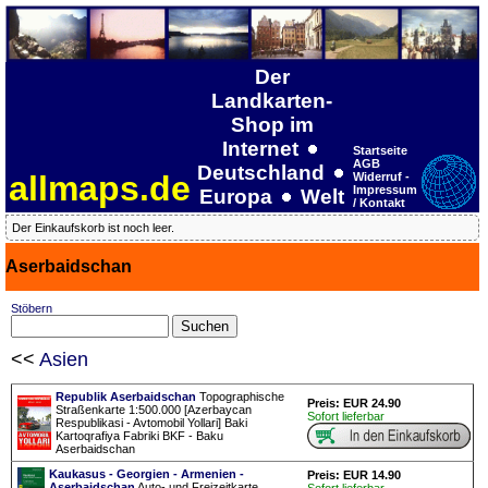
Der
Landkarten-
Shop im
Internet
Startseite
AGB
Deutschland
allmaps.de
Widerruf -
Impressum
Europa
Welt
/ Kontakt
Der Einkaufskorb ist noch leer.
Aserbaidschan
Stöbern
<<
Asien
Republik Aserbaidschan
Topographische
Preis: EUR 24.90
Straßenkarte 1:500.000 [Azerbaycan
Sofort lieferbar
Respublikasi - Avtomobil Yollari] Baki
Kartoqrafiya Fabriki BKF - Baku
Aserbaidschan
Kaukasus - Georgien - Armenien -
Preis: EUR 14.90
Aserbaidschan
Auto- und Freizeitkarte