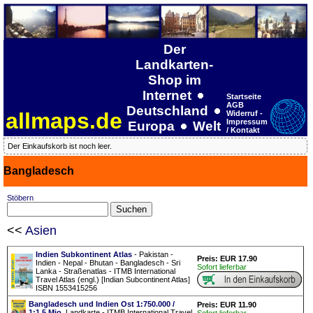
Der
Landkarten-
Shop im
Internet
Startseite
AGB
Deutschland
allmaps.de
Widerruf -
Impressum
Europa
Welt
/ Kontakt
Der Einkaufskorb ist noch leer.
Bangladesch
Stöbern
<<
Asien
Indien Subkontinent Atlas
- Pakistan -
Preis: EUR 17.90
Indien - Nepal - Bhutan - Bangladesch - Sri
Sofort lieferbar
Lanka - Straßenatlas - ITMB International
Travel Atlas (engl.) [Indian Subcontinent Atlas]
ISBN 1553415256
Bangladesch und Indien Ost 1:750.000 /
Preis: EUR 11.90
1:1.5 Mio.
Landkarte - ITMB International Travel