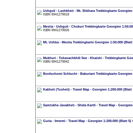
Ushguli - Lashkheti - Mt. Shkhara Trekkingkarte Georgien 1
ISBN 9941279918
Mestia - Ushguli - Chokuri Trekkingkarte Georgien 1:50.000
ISBN 9941279926
Mt. Ushba - Mestia Trekkingkarte Georgien 1:50.000 (Blatt
Mukhuri - Tobavachkhili See - Khaishi - Trekkingkarte Geor
ISBN 9941279942
Bordschomi Schlucht - Bakuriani Trekkingkarte Georgien 1
Kakheti (Tusheti) - Travel Map - Georgien 1:200.000 (Blatt 
Samtskhe-Javakheti - Shida Kartli - Travel Map - Georgien 
Guria - Imereti - Travel Map - Georgien 1:200.000 (Blatt 5)
G