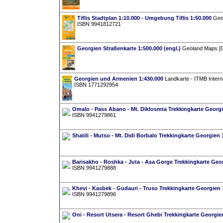
Tiflis Stadtplan 1:10.000 - Umgebung Tiflis 1:50.000
Geol
ISBN 9941812721
Georgien Straßenkarte 1:500.000 (engl.)
Geoland Maps [G
Georgien und Armenien 1:430.000
Landkarte - ITMB Interna
ISBN 1771292954
Omalo - Pass Abano - Mt. Diklosmta Trekkingkarte Georgie
ISBN 9941279861
Shatili - Mutso - Mt. Didi Borbalo Trekkingkarte Georgien 1
Barisakho - Roshka - Juta - Asa Gorge Trekkingkarte Georg
ISBN 9941279888
Khevi - Kasbek - Gudauri - Truso Trekkingkarte Georgien 1
ISBN 9941279896
Oni - Resort Utsera - Resort Ghebi Trekkingkarte Georgien