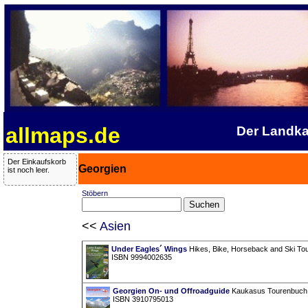
allmaps.de
Der Landka
Der Einkaufskorb
Georgien
ist noch leer.
Stöbern
<<
Asien
Under Eagles´ Wings
Hikes, Bike, Horseback and Ski Tou
ISBN 9994002635
Georgien On- und Offroadguide
Kaukasus Tourenbuch
ISBN 3910795013