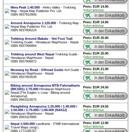
Preis: EUR 14.90
Mera Peak 1:40.000
- Hinku Valley - Trekking
Sofort lieferbar
Map - Nepal Map Publisher Pvt. Ltd.
ISBN 9937810906
Preis: EUR 14.90
Around Annapurna 1:125.000
- Trekking Map -
Sofort lieferbar
Nepal Map Publisher Pvt. Ltd.
ISBN 9937806224
Preis: EUR 25.90
Trekking Around Makalu - Yeti Foot Trail
Sofort lieferbar
Trekking Guide - Himalayan MapHouse - Nepal
ISBN 9937996864
Preis: EUR 25.90
Trekking around West Nepal
Trekking Guide -
Sofort lieferbar
Himalayan MapHouse - Nepal
ISBN 9937996872
Preis: EUR 21.90
Mustang by Road - Offroad Guide
4x4 Guide -
Sofort lieferbar
Himalayan MapHouse - Nepal
ISBN 9937993539
Biking around Annapurna MTB-Fahrradkarte
Preis: EUR 24.50
(BK1001) 1:75.000
Himalayan MapHouse -
Sofort lieferbar
Nepal [The Eagles´s Loop - Biking around
Annapurna]
ISBN 9993323675
Paragliding Annapurna 1:25.000 / 1:40.000 /
Preis: EUR 24.50
1:50.000 / 1:75.000 / 1:80.000 (NA512)
Sofort lieferbar
Himalayan MapHouse - Nepal
ISBN 9993323985
Preis: EUR 12.90
Nepal 1:500.000
Landkarte - ITMB International
Sofort lieferbar
Travel Maps (engl.)
ISBN 1771295767