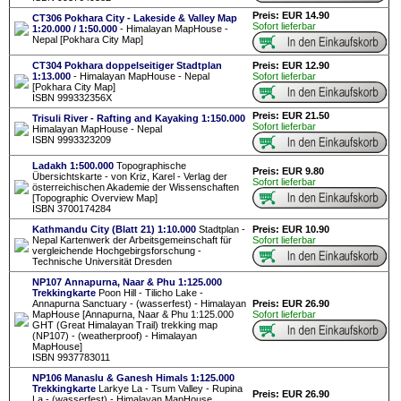
Preis: EUR 14.90
CT306 Pokhara City - Lakeside & Valley Map
Sofort lieferbar
1:20.000 / 1:50.000
- Himalayan MapHouse -
Nepal [Pokhara City Map]
CT304 Pokhara doppelseitiger Stadtplan
Preis: EUR 12.90
1:13.000
- Himalayan MapHouse - Nepal
Sofort lieferbar
[Pokhara City Map]
ISBN 999332356X
Preis: EUR 21.50
Trisuli River - Rafting and Kayaking 1:150.000
Sofort lieferbar
Himalayan MapHouse - Nepal
ISBN 9993323209
Ladakh 1:500.000
Topographische
Preis: EUR 9.80
Übersichtskarte - von Kriz, Karel - Verlag der
Sofort lieferbar
österreichischen Akademie der Wissenschaften
[Topographic Overview Map]
ISBN 3700174284
Kathmandu City (Blatt 21) 1:10.000
Stadtplan -
Preis: EUR 10.90
Nepal Kartenwerk der Arbeitsgemeinschaft für
Sofort lieferbar
vergleichende Hochgebirgsforschung -
Technische Universität Dresden
NP107 Annapurna, Naar & Phu 1:125.000
Trekkingkarte
Poon Hill - Tilicho Lake -
Annapurna Sanctuary - (wasserfest) - Himalayan
Preis: EUR 26.90
MapHouse [Annapurna, Naar & Phu 1:125.000
Sofort lieferbar
GHT (Great Himalayan Trail) trekking map
(NP107) - (weatherproof) - Himalayan
MapHouse]
ISBN 9937783011
NP106 Manaslu & Ganesh Himals 1:125.000
Trekkingkarte
Larkye La - Tsum Valley - Rupina
Preis: EUR 26.90
La - (wasserfest) - Himalayan MapHouse