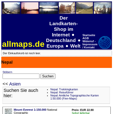
Der
Landkarten-
Shop im
Internet
Startseite
AGB
Deutschland
allmaps.de
Widerruf -
Impressum
Europa
Welt
/ Kontakt
Der Einkaufskorb ist noch leer.
Nepal
Stöbern
<<
Asien
Suchen Sie auch
Nepal: Trekkingkarten
Nepal: Reiseführer
hier:
Nepal: Amtliche Topographische Karten
1:50.000 (Finn-Maps)
Mount Everest 1:150.000
National
Preis: EUR 22.90
Geographic
Sofort lieferbar