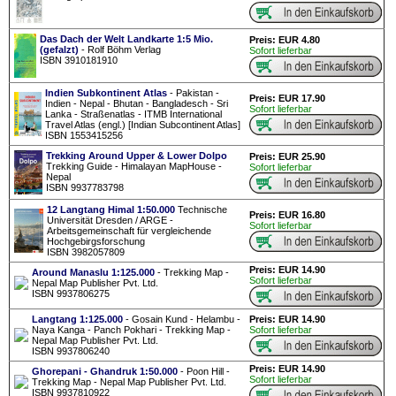
Das Dach der Welt Landkarte 1:5 Mio.
Preis: EUR 4.80
(gefalzt)
- Rolf Böhm Verlag
Sofort lieferbar
ISBN 3910181910
Indien Subkontinent Atlas
- Pakistan -
Preis: EUR 17.90
Indien - Nepal - Bhutan - Bangladesch - Sri
Sofort lieferbar
Lanka - Straßenatlas - ITMB International
Travel Atlas (engl.) [Indian Subcontinent Atlas]
ISBN 1553415256
Trekking Around Upper & Lower Dolpo
Preis: EUR 25.90
Trekking Guide - Himalayan MapHouse -
Sofort lieferbar
Nepal
ISBN 9937783798
12 Langtang Himal 1:50.000
Technische
Preis: EUR 16.80
Universität Dresden / ARGE -
Sofort lieferbar
Arbeitsgemeinschaft für vergleichende
Hochgebirgsforschung
ISBN 3982057809
Preis: EUR 14.90
Around Manaslu 1:125.000
- Trekking Map -
Sofort lieferbar
Nepal Map Publisher Pvt. Ltd.
ISBN 9937806275
Langtang 1:125.000
- Gosain Kund - Helambu -
Preis: EUR 14.90
Naya Kanga - Panch Pokhari - Trekking Map -
Sofort lieferbar
Nepal Map Publisher Pvt. Ltd.
ISBN 9937806240
Preis: EUR 14.90
Ghorepani - Ghandruk 1:50.000
- Poon Hill -
Sofort lieferbar
Trekking Map - Nepal Map Publisher Pvt. Ltd.
ISBN 9937810922