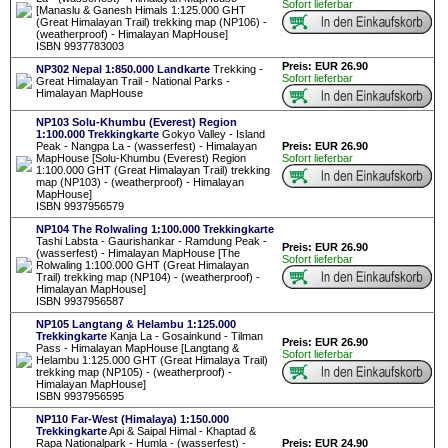
Sofort lieferbar
[Manaslu & Ganesh Himals 1:125.000 GHT
(Great Himalayan Trail) trekking map (NP106) -
(weatherproof) - Himalayan MapHouse]
ISBN 9937783003
Preis: EUR 26.90
NP302 Nepal 1:850.000 Landkarte
Trekking -
Sofort lieferbar
Great Himalayan Trail - National Parks -
Himalayan MapHouse
NP103 Solu-Khumbu (Everest) Region
1:100.000 Trekkingkarte
Gokyo Valley - Island
Peak - Nangpa La - (wasserfest) - Himalayan
Preis: EUR 26.90
MapHouse [Solu-Khumbu (Everest) Region
Sofort lieferbar
1:100.000 GHT (Great Himalayan Trail) trekking
map (NP103) - (weatherproof) - Himalayan
MapHouse]
ISBN 9937956579
NP104 The Rolwaling 1:100.000 Trekkingkarte
Tashi Labsta - Gaurishankar - Ramdung Peak -
Preis: EUR 26.90
(wasserfest) - Himalayan MapHouse [The
Sofort lieferbar
Rolwaling 1:100.000 GHT (Great Himalayan
Trail) trekking map (NP104) - (weatherproof) -
Himalayan MapHouse]
ISBN 9937956587
NP105 Langtang & Helambu 1:125.000
Trekkingkarte
Kanja La - Gosainkund - Tilman
Preis: EUR 26.90
Pass - Himalayan MapHouse [Langtang &
Sofort lieferbar
Helambu 1:125.000 GHT (Great Himalaya Trail)
trekking map (NP105) - (weatherproof) -
Himalayan MapHouse]
ISBN 9937956595
NP110 Far-West (Himalaya) 1:150.000
Trekkingkarte
Api & Saipal Himal - Khaptad &
Rapa Nationalpark - Humla - (wasserfest) -
Preis: EUR 24.90