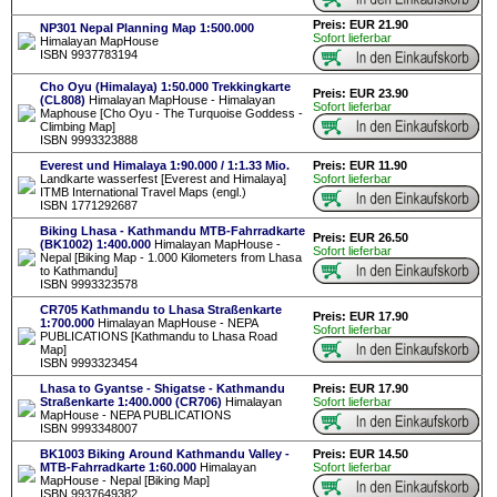
Preis: EUR 21.90
NP301 Nepal Planning Map 1:500.000
Sofort lieferbar
Himalayan MapHouse
ISBN 9937783194
Cho Oyu (Himalaya) 1:50.000 Trekkingkarte
Preis: EUR 23.90
(CL808)
Himalayan MapHouse - Himalayan
Sofort lieferbar
Maphouse [Cho Oyu - The Turquoise Goddess -
Climbing Map]
ISBN 9993323888
Everest und Himalaya 1:90.000 / 1:1.33 Mio.
Preis: EUR 11.90
Landkarte wasserfest [Everest and Himalaya]
Sofort lieferbar
ITMB International Travel Maps (engl.)
ISBN 1771292687
Biking Lhasa - Kathmandu MTB-Fahrradkarte
Preis: EUR 26.50
(BK1002) 1:400.000
Himalayan MapHouse -
Sofort lieferbar
Nepal [Biking Map - 1.000 Kilometers from Lhasa
to Kathmandu]
ISBN 9993323578
CR705 Kathmandu to Lhasa Straßenkarte
Preis: EUR 17.90
1:700.000
Himalayan MapHouse - NEPA
Sofort lieferbar
PUBLICATIONS [Kathmandu to Lhasa Road
Map]
ISBN 9993323454
Lhasa to Gyantse - Shigatse - Kathmandu
Preis: EUR 17.90
Straßenkarte 1:400.000 (CR706)
Himalayan
Sofort lieferbar
MapHouse - NEPA PUBLICATIONS
ISBN 9993348007
BK1003 Biking Around Kathmandu Valley -
Preis: EUR 14.50
MTB-Fahrradkarte 1:60.000
Himalayan
Sofort lieferbar
MapHouse - Nepal [Biking Map]
ISBN 9937649382