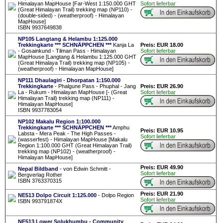
Himalayan MapHouse [Far-West 1:150.000 GHT
Sofort lieferbar
(Great Himalayan Trail) trekking map (NP110) -
(double-sided) - (weatherproof) - Himalayan
MapHouse]
ISBN 9937649838
NP105 Langtang & Helambu 1:125.000
Trekkingkarte *** SCHNÄPPCHEN ***
Kanja La
Preis: EUR 18.00
- Gosainkund - Tilman Pass - Himalayan
Sofort lieferbar
MapHouse [Langtang & Helambu 1:125.000 GHT
(Great Himalaya Trail) trekking map (NP105) -
(weatherproof) - Himalayan MapHouse]
NP111 Dhaulagiri - Dhorpatan 1:150.000
Trekkingkarte
- Phalgune Pass - Phuphal - Jang
Preis: EUR 26.90
La - Rukum - Himalayan MapHouse [- (Great
Sofort lieferbar
Himalayan Trail) trekking map (NP111) -
Himalayan MapHouse]
ISBN 9937783054
NP102 Makalu Region 1:100.000
Trekkingkarte *** SCHNÄPPCHEN ***
Amphu
Preis: EUR 10.95
Labsta - Mera Peak - The High Passes -
Sofort lieferbar
(wasserfest) - Himalayan MapHouse [Makalu
Region 1:100.000 GHT (Great Himalayan Trail)
trekking map (NP102) - (weatherproof) -
Himalayan MapHouse]
Preis: EUR 49.90
Nepal Bildband
- von Edwin Schmitt -
Sofort lieferbar
Bergverlag Rother
ISBN 3763370315
Preis: EUR 21.90
NE513 Dolpo Circuit 1:125.000
- Dolpo Region
Sofort lieferbar
ISBN 993791874X
NE513 Lower Solukhumbu - Community