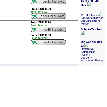
Büro und fürs
Heim
Preis: EUR 11.90
Sofort lieferbar
Puzzle-Spiele
Landkartenpuzzles
und viele andere
Preis: EUR 11.90
Motive
Sofort lieferbar
Schicke Taschen
Preis: EUR 11.90
Sofort lieferbar
Die Welt aus dem
All
Dekorative
Satellitenbild-
Poster in
gestochen
scharfer Auflösung!