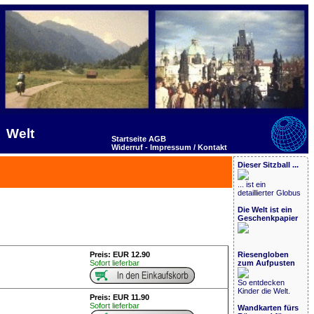
Welt
Startseite
AGB
Widerruf -
Impressum / Kontakt
Dieser Sitzball ...
... ist ein
detaillierter Globus
Die Welt ist ein
Geschenkpapier
Preis: EUR 12.90
Riesengloben
Sofort lieferbar
zum Aufpusten
So entdecken
Kinder die Welt.
Preis: EUR 11.90
Sofort lieferbar
Wandkarten fürs