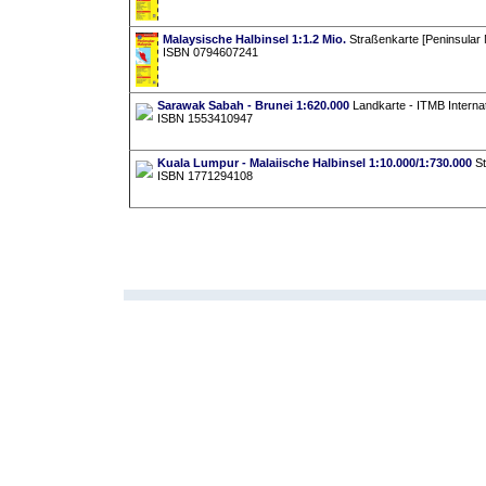
Malaysische Halbinsel 1:1.2 Mio.
Straßenkarte [Peninsular 
ISBN 0794607241
Sarawak Sabah - Brunei 1:620.000
Landkarte - ITMB Internat
ISBN 1553410947
Kuala Lumpur - Malaiische Halbinsel 1:10.000/1:730.000
St
ISBN 1771294108