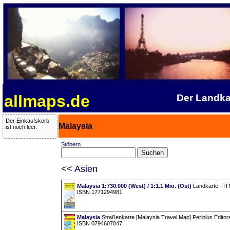
allmaps.de
Der Landka
Der Einkaufskorb
Malaysia
ist noch leer.
Stöbern
<<
Asien
Malaysia 1:730.000 (West) / 1:1.1 Mio. (Ost)
Landkarte - ITM
ISBN 1771294981
Malaysia
Straßenkarte [Malaysia Travel Map] Periplus Editor
ISBN 0794607047