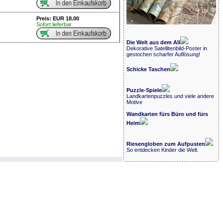
Preis: EUR 18.00
Sofort lieferbar
Die Welt aus dem All
Dekorative Satellitenbild-Poster in
gestochen scharfer Auflösung!
Schicke Taschen
Puzzle-Spiele
Landkartenpuzzles und viele andere
Motive
Wandkarten fürs Büro und fürs
Heim
Riesengloben zum Aufpusten
So entdecken Kinder die Welt.