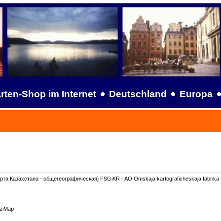
rten-Shop im Internet
Deutschland
Europa
рта Казахстана - общегеографическая] FSGiKR - AO Omskaja kartograficheskaja fabrika
iziMap