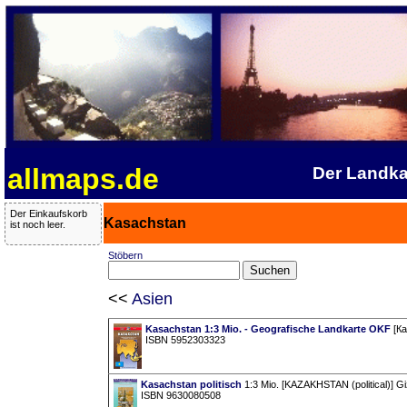
allmaps.de
Der Landka
Der Einkaufskorb
Kasachstan
ist noch leer.
Stöbern
<<
Asien
Kasachstan 1:3 Mio. - Geografische Landkarte OKF
[Ка
ISBN 5952303323
Kasachstan politisch
1:3 Mio. [KAZAKHSTAN (political)] G
ISBN 9630080508