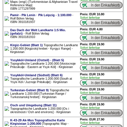
Sofort lieferbar
Maps (engl.) [Turkmenistan & Afghanistan Travel
Reference Map]
ISBN 1771297999
Preis: EUR 10.80
Pamir - Pik Lenin · Pik Leipzig - 1:100.000
-
Sofort lieferbar
Rolf Böhm Verlag
ISBN 3910181937
Preis: EUR 4.80
Das Dach der Welt Landkarte 1:5 Mio.
Sofort lieferbar
(gefalzt)
- Rolf Böhm Verlag
ISBN 3910181910
Preis: EUR 19.90
Kirgiz-Gebiet (Blatt 1)
Topografische Landkarte
Sofort lieferbar
1:200.000 [Kirgizskij hrebet - Kyrgyz Range] -
Kirgisistan
Preis: EUR 19.90
Yssykköl-Umland (Ostteil) - (Blatt 5)
Sofort lieferbar
Topografische Landkarte 1:200.000 [Vostocnoje
Priissikulje - Eastern at Ysyk-Köl] - Kirgisistan
Preis: EUR 19.90
Yssykköl-Umland (Südteil) (Blatt 6)
Sofort lieferbar
Topografische Landkarte 1:200.000 [South at
Ysyk-Köl / Juznoje Priisikulje] - Kirgisistan
Preis: EUR 19.90
Turkestan-Gebiet (Blatt 9)
Topografische
Sofort lieferbar
Landkarte 1:200.000 [Turkestan Range /
Turkestanskij hrebet] - Kirgisistan
Preis: EUR 19.90
Osch und Umgebung (Blatt 11)
Sofort lieferbar
Topographische Landkarte 1:200.000 [Os i
okrestnosti / Osh and environs] - Kirgisistan
Preis: EUR 27.90
K-43-29 Ak-Mus Topografische Karte
Sofort lieferbar
Kirgisistan 1:200.000
[Topographic Map -