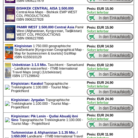
ISBN 0906227879
BISHKEK CENTRAL AISA 1:500.000
Preis: EUR 15.90
Central Asia Maps - Bishkek EWP WEST
Sofort lieferbar
COL PRODUCTIONS
ISBN 0906227828
PAMIR WEST 1:500.000 Central Asia
Pamir
Preis: EUR 15.90
West (Afghanistan, Kyrgyzstan, Tadjikistan)
Sofort lieferbar
WEST COL PRODUCTIONS
ISBN 0906227895
Kirgisistan
1:750.000 geographische
Preis: EUR 14.50
Straßenkarte [Kyrgyzstan Geographical Map -
Sofort lieferbar
Map for businessmen & tourists] GiziMap
ISBN 6155010129
Usbekistan 1:1.5 Mio.
Taschkent - Samarkand
Preis: EUR 12.90
- Landkarte wasserfest - ITMB International
Sofort lieferbar
Travel Maps (engl.) [Uzbekistan]
ISBN 1771298642
Preis: EUR 24.90
Kirgisistan: Karakol
Topographische
Sofort lieferbar
Trekkingkarte 1:100.000 - Tourist Map -
ProjektNord
Preis: EUR 24.90
Kirgisistan: Jyrgalan
Topographische
Sofort lieferbar
Trekkingkarte 1:100.000 - Tourist Map -
ProjektNord
Preis: EUR 24.90
Kirgisistan: Pik Lenin - Qullai Abualij ibni
Sofort lieferbar
Sino
Topographische Trekkingkarte 1:100.000 -
Tourist Map - ProjektNord
Turkmenistan & Afghanistan 1:1.35 Mio. /
Preis: EUR 11.90
1:650.000
Landkarte - ITMB International Travel