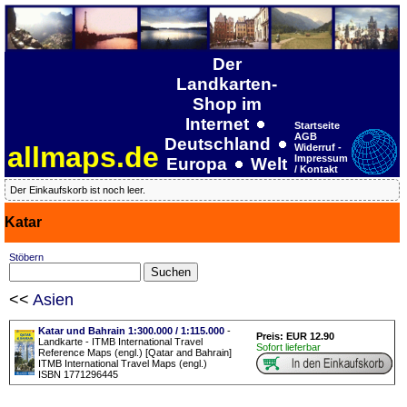
Der
Landkarten-
Shop im
Internet
Startseite
AGB
Deutschland
allmaps.de
Widerruf -
Impressum
Europa
Welt
/ Kontakt
Der Einkaufskorb ist noch leer.
Katar
Stöbern
<<
Asien
Katar und Bahrain 1:300.000 / 1:115.000
-
Preis: EUR 12.90
Landkarte - ITMB International Travel
Sofort lieferbar
Reference Maps (engl.) [Qatar and Bahrain]
ITMB International Travel Maps (engl.)
ISBN 1771296445