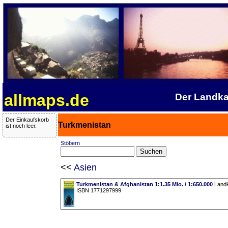
allmaps.de
Der Landka
Der Einkaufskorb
Turkmenistan
ist noch leer.
Stöbern
<<
Asien
Turkmenistan & Afghanistan 1:1.35 Mio. / 1:650.000
Landk
ISBN 1771297999