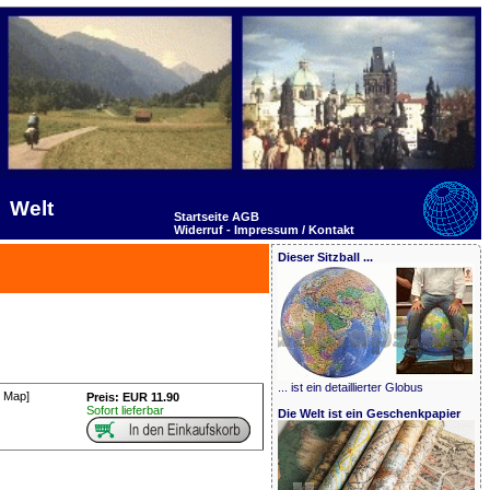
Welt
Startseite
AGB
Widerruf -
Impressum / Kontakt
Dieser Sitzball ...
... ist ein detaillierter Globus
e Map]
Preis: EUR 11.90
Sofort lieferbar
Die Welt ist ein Geschenkpapier