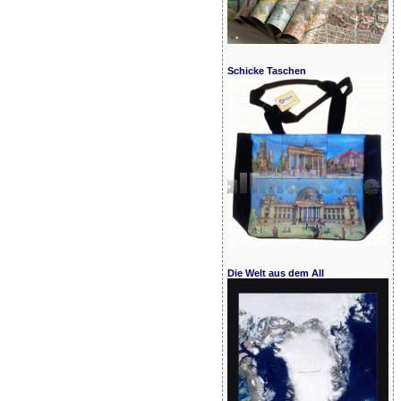
Schicke Taschen
Die Welt aus dem All