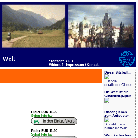
Welt
Startseite
AGB
Widerruf -
Impressum / Kontakt
Dieser Sitzball ...
... ist ein
detaillierter Globus
Die Welt ist ein
Geschenkpapier
Preis: EUR 11.90
Riesengloben
Sofort lieferbar
zum Aufpusten
So entdecken
Kinder die Welt.
Preis: EUR 11.90
Sofort lieferbar
Wandkarten fürs