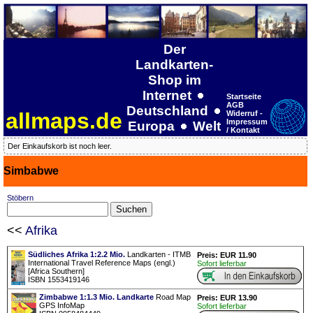
Der
Landkarten-
Shop im
Internet
Startseite
AGB
Deutschland
allmaps.de
Widerruf -
Impressum
Europa
Welt
/ Kontakt
Der Einkaufskorb ist noch leer.
Simbabwe
Stöbern
<<
Afrika
Südliches Afrika 1:2.2 Mio.
Landkarten - ITMB
Preis: EUR 11.90
International Travel Reference Maps (engl.)
Sofort lieferbar
[Africa Southern]
ISBN 1553419146
Zimbabwe 1:1.3 Mio. Landkarte
Road Map
Preis: EUR 13.90
GPS InfoMap
Sofort lieferbar