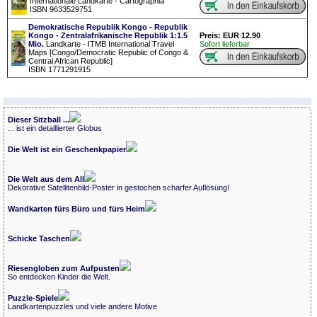
Internationale Landkarte - Cartographia
ISBN 9633529751
Demokratische Republik Kongo - Republik
Kongo - Zentralafrikanische Republik 1:1.5
Preis: EUR 12.90
Mio.
Landkarte - ITMB International Travel
Sofort lieferbar
Maps [Congo/Democratic Republic of Congo &
Central African Republic]
ISBN 1771291915
Dieser Sitzball ...
... ist ein detaillierter Globus
Die Welt ist ein Geschenkpapier
Die Welt aus dem All
Dekorative Satellitenbild-Poster in gestochen scharfer Auflösung!
Wandkarten fürs Büro und fürs Heim
Schicke Taschen
Riesengloben zum Aufpusten
So entdecken Kinder die Welt.
Puzzle-Spiele
Landkartenpuzzles und viele andere Motive