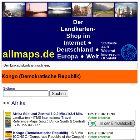
Der
Landkarten-
Shop im
Internet
Startseite
AGB
Deutschland
allmaps.de
Widerruf -
Impressum
Europa
Welt
/ Kontakt
Der Einkaufskorb ist noch leer.
Kongo (Demokratische Republik)
Stöbern
<<
Afrika
Afrika Süd und Zentral 1:2.2 Mio./1:3.4 Mio.
Preis: EUR 11.90
Landkarten - ITMB International Travel
Sofort lieferbar
Reference Maps (engl.) [Africa South & Central]
ISBN 1553412737
Kongo (Demokratische Republik)
1:3.3 Mio.
Preis: EUR 9.90
[CONGO (Democratic Republic of the Congo)] -
Sofort lieferbar