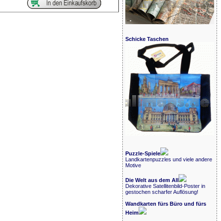
Schicke Taschen
Puzzle-Spiele
Landkartenpuzzles und viele andere
Motive
Die Welt aus dem All
Dekorative Satellitenbild-Poster in
gestochen scharfer Auflösung!
Wandkarten fürs Büro und fürs
Heim