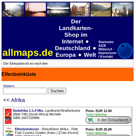
Der
Landkarten-
Shop im
Internet
Startseite
AGB
Deutschland
allmaps.de
Widerruf -
Impressum
Europa
Welt
/ Kontakt
Der Einkaufskorb ist noch leer.
Elfenbeinküste
Stöbern
<<
Afrika
Südafrika 1:1.4 Mio.
Landkarte/Straßenkarte
Preis: EUR 12.90
(Blatt 748) [South Africa] Michelin
Sofort lieferbar
ISBN 2067228986
Elfenbeinküste
- Reiseführer Afrika - Petit
Preis: EUR 26.90
Futé Country Guides (franz.) [Cote d’Ivore]
Sofort lieferbar