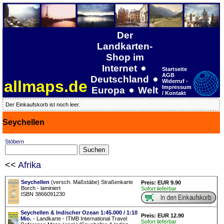
Der
Landkarten-
Shop im
Internet
Startseite
AGB
Deutschland
allmaps.de
Widerruf -
Impressum
Europa
Welt
/ Kontakt
Der Einkaufskorb ist noch leer.
Seychellen
Stöbern
<<
Afrika
Seychellen
(versch. Maßstäbe) Straßenkarte
Preis: EUR 9.90
Borch - laminiert
Sofort lieferbar
ISBN 3866091230
Seychellen & Indischer Ozean 1:45.000 / 1:10
Preis: EUR 12.90
Mio.
- Landkarte - ITMB International Travel
Sofort lieferbar