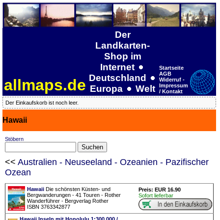
Der
Landkarten-
Shop im
Internet
Startseite
AGB
Deutschland
allmaps.de
Widerruf -
Impressum
Europa
Welt
/ Kontakt
Der Einkaufskorb ist noch leer.
Hawaii
Stöbern
<<
Australien - Neuseeland - Ozeanien - Pazifischer
Ozean
Hawaii
Die schönsten Küsten- und
Preis: EUR 16.90
Bergwanderungen - 41 Touren - Rother
Sofort lieferbar
Wanderführer - Bergverlag Rother
ISBN 3763342877
Hawaii Inseln mit Honolulu 1:300.000 /