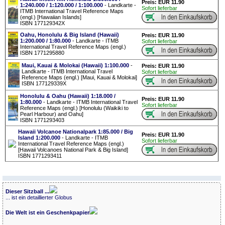
Preis: EUR 11.90
1:240.000 / 1:120.000 / 1:100.000
- Landkarte -
Sofort lieferbar
ITMB International Travel Reference Maps
(engl.) [Hawaiian Islands]
ISBN 177129342X
Oahu, Honolulu & Big Island (Hawaii)
Preis: EUR 11.90
1:200.000 / 1:80.000
- Landkarte - ITMB
Sofort lieferbar
International Travel Reference Maps (engl.)
ISBN 1771295880
Maui, Kauai & Molokai (Hawaii) 1:100.000
-
Preis: EUR 11.90
Landkarte - ITMB International Travel
Sofort lieferbar
Reference Maps (engl.) [Maui, Kauai & Molokai]
ISBN 177129339X
Honolulu & Oahu (Hawaii) 1:18.000 /
Preis: EUR 11.90
1:80.000
- Landkarte - ITMB International Travel
Sofort lieferbar
Reference Maps (engl.) [Honolulu (Waikiki to
Pearl Harbour) and Oahu]
ISBN 1771293403
Hawaii Volcanoe Nationalpark 1:85.000 / Big
Preis: EUR 11.90
Island 1:200.000
- Landkarte - ITMB
Sofort lieferbar
International Travel Reference Maps (engl.)
[Hawaii Volcanoes National Park & Big Island]
ISBN 1771293411
Dieser Sitzball ...
... ist ein detaillierter Globus
Die Welt ist ein Geschenkpapier