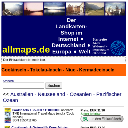
Der
Landkarten-
Shop im
Internet
Startseite
AGB
Deutschland
allmaps.de
Widerruf -
Impressum
Europa
Welt
/ Kontakt
Der Einkaufskorb ist noch leer.
Cookinseln - Tokelau-Inseln - Niue - Kermadecinseln
Stöbern
<<
Australien - Neuseeland - Ozeanien - Pazifischer
Ozean
Cookinseln 1:25.000 / 1:100.000
Landkarte -
Preis: EUR 11.90
ITMB International Travel Maps (engl.) [Cook
Sofort lieferbar
Islands]
ISBN 1553411765
Cookinseln & Ostpazifik Kreuzfahrten
Preis: EUR 12.90