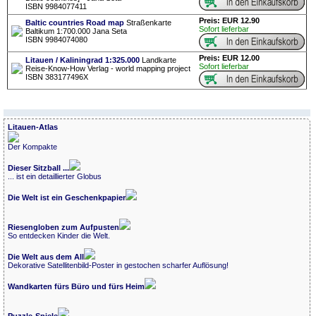
ISBN 9984077411
Preis: EUR 12.90
Baltic countries Road map
Straßenkarte
Sofort lieferbar
Baltikum 1:700.000 Jana Seta
ISBN 9984074080
Preis: EUR 12.00
Litauen / Kaliningrad 1:325.000
Landkarte
Sofort lieferbar
Reise-Know-How Verlag - world mapping project
ISBN 383177496X
Litauen-Atlas
Der Kompakte
Dieser Sitzball ...
... ist ein detaillierter Globus
Die Welt ist ein Geschenkpapier
Riesengloben zum Aufpusten
So entdecken Kinder die Welt.
Die Welt aus dem All
Dekorative Satellitenbild-Poster in gestochen scharfer Auflösung!
Wandkarten fürs Büro und fürs Heim
Puzzle-Spiele