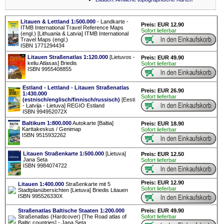
Litauen & Lettland 1:500.000
- Landkarte -
Preis: EUR 12.90
ITMB International Travel Reference Maps
Sofort lieferbar
(engl.) [Lithuania & Latvia] ITMB International
Travel Maps (engl.)
ISBN 1771294434
Litauen Straßenatlas 1:120.000
[Lietuvos -
Preis: EUR 49.90
keliu Atlasas] Briedis
Sofort lieferbar
ISBN 9955408855
Estland - Lettland - Litauen Straßenatlas
Preis: EUR 26.90
1:430.000
Sofort lieferbar
(estnisch/englisch/finnisch/russisch)
[Eesti
- Latvija - Lietuva] REGIO Estland
ISBN 994952072X
Baltikum 1:800.000
Autokarte [Baltia]
Preis: EUR 18.90
Karttakeskus / Genimap
Sofort lieferbar
ISBN 9515932262
Litauen Straßenkarte 1:500.000
[Lietuva]
Preis: EUR 12.50
Jana Seta
Sofort lieferbar
ISBN 9984074722
Preis: EUR 12.90
Litauen 1:400.000
Straßenkarte mit 5
Sofort lieferbar
Stadtplanübersichten [Lietuva] Briedis Litauen
ISBN 995526330X
Straßenatlas Baltische Staaten 1:200.000
Preis: EUR 49.90
Straßenatlas (Hardcover) [The Road atlas of
Sofort lieferbar
Baltic countries] - Jana Seta