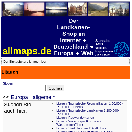
Der
Landkarten-
Shop im
Internet
Startseite
AGB
Deutschland
allmaps.de
Widerruf -
Impressum
Europa
Welt
/ Kontakt
Der Einkaufskorb ist noch leer.
Litauen
Stöbern
<<
Europa - allgemein
Suchen Sie
Litauen: Touristische Regionalkarten 1:50.000 -
1:130.000 - Briedis
auch hier:
Litauen: Touristische Landkarten 1:100.000-
1:250.000
Litauen: Radwanderkarten
Litauen: Wassersportkarten und
Wassersportführer
Litauen: Stadtpläne und Stadtführer
Litauen: Amtliche topographische Karten