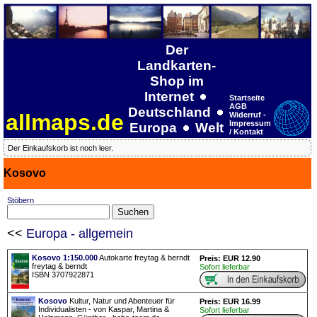
Der
Landkarten-
Shop im
Internet
Startseite
AGB
Deutschland
allmaps.de
Widerruf -
Impressum
Europa
Welt
/ Kontakt
Der Einkaufskorb ist noch leer.
Kosovo
Stöbern
<<
Europa - allgemein
Kosovo 1:150.000
Autokarte freytag & berndt
Preis: EUR 12.90
freytag & berndt
Sofort lieferbar
ISBN 3707922871
Kosovo
Kultur, Natur und Abenteuer für
Preis: EUR 16.99
Individualisten - von Kaspar, Martina &
Sofort lieferbar