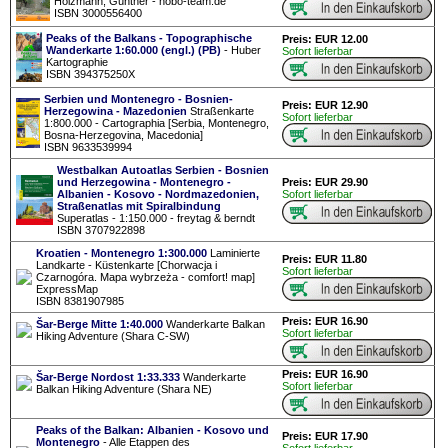
Holzmann, Günther - hobo-team.de
ISBN 3000556400
Peaks of the Balkans - Topographische
Preis: EUR 12.00
Wanderkarte 1:60.000 (engl.) (PB)
- Huber
Sofort lieferbar
Kartographie
ISBN 394375250X
Serbien und Montenegro - Bosnien-
Preis: EUR 12.90
Herzegowina - Mazedonien
Straßenkarte
Sofort lieferbar
1:800.000 - Cartographia [Serbia, Montenegro,
Bosna-Herzegovina, Macedonia]
ISBN 9633539994
Westbalkan Autoatlas Serbien - Bosnien
und Herzegowina - Montenegro -
Preis: EUR 29.90
Albanien - Kosovo - Nordmazedonien,
Sofort lieferbar
Straßenatlas mit Spiralbindung
Superatlas - 1:150.000 - freytag & berndt
ISBN 3707922898
Kroatien - Montenegro 1:300.000
Laminierte
Preis: EUR 11.80
Landkarte - Küstenkarte [Chorwacja i
Sofort lieferbar
Czarnogóra. Mapa wybrzeża - comfort! map]
ExpressMap
ISBN 8381907985
Preis: EUR 16.90
Šar-Berge Mitte 1:40.000
Wanderkarte Balkan
Sofort lieferbar
Hiking Adventure (Shara C-SW)
Preis: EUR 16.90
Šar-Berge Nordost 1:33.333
Wanderkarte
Sofort lieferbar
Balkan Hiking Adventure (Shara NE)
Peaks of the Balkan: Albanien - Kosovo und
Preis: EUR 17.90
Montenegro
- Alle Etappen des