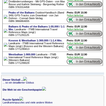
Sofort lieferbar
Dreiländerrundweges - Mit GPS-Daten - von Max
Bosse und Kathrin Steinweg - Bergverlag Rother
ISBN 3763314458
Peaks of the Balkans
OutdoorHandbuch (Band
Preis: EUR 10.90
349) GPS-Tracks zum Download - von Jan
Sofort lieferbar
Dohren - Conrad-Stein-Verlag
ISBN 3866864655
Balkans & Peaks of the Balkans 1:55.000 / 1:1
Preis: EUR 12.90
Mio.
Landkarte - ITMB International Travel
Sofort lieferbar
Reference Maps (engl.)
ISBN 1771291125
Kosovo & Westbalkan 1:300.000 / 1:1.4 Mio.
Preis: EUR 12.90
Landkarte - ITMB International Travel Reference
Sofort lieferbar
Maps (engl.) [Kosovo and the Western Balkans]
ISBN 1771295813
Westbalkan 1:900.000
Landkarte - ITMB
Preis: EUR 12.90
International Travel Reference Maps (engl.)
Sofort lieferbar
[Western Balkans]
ISBN 1771299029
Dieser Sitzball ...
... ist ein detaillierter Globus
Die Welt ist ein Geschenkpapier
Puzzle-Spiele
Landkartenpuzzles und viele andere Motive