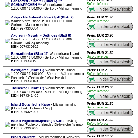
Preis: EUR 10.00
Lónsöræfi - Snæfell (Blatt 6) ***
Sofort lieferbar
SCHNÄPPCHEN ***
Wanderkarte Island
1:100.000 / 1:50.000 - Sérkort - Mál og menning
Askja - Herðubreið - Kverkfjöll (Blatt 7)
Preis: EUR 21.50
Wanderkarte Island 1:100.000 / 1:50.000 -
Sofort lieferbar
Sérkort - Mál og menning
ISBN 9979330384
Akureyri - Mývatn - Dettifoss (Blatt 8)
Preis: EUR 23.90
Wanderkarte Island 1:120.000 / 1:50.000 -
Sofort lieferbar
Sérkort - Mál og menning
ISBN 9979330392
Preis: EUR 21.50
Borgarfjördur (Blatt 11)
Wanderkarte Island
Sofort lieferbar
1:100.000 / 1:50.000 - Sérkort - Mál og menning
ISBN 9979331151
Westfjorde (Blatt 12)
Wanderkarte Island
Preis: EUR 21.50
1:200.000 / 1:100.000 - Sérkort - Mál og menning
Sofort lieferbar
[Vestfirdir / Westfjorde / West Fjords]
ISBN 997933116X
Preis: EUR 23.90
Tröllaskagi (Blatt 13)
Wanderkarte Island
Sofort lieferbar
1:100.000 / 1:50.000 - Sérkort - Mál og menning
ISBN 9979341483
Preis: EUR 21.50
Island Botanische Karte
- Mál og menning
Sofort lieferbar
[Plöntukort - Botanical Map]
ISBN 9979324007
Preis: EUR 21.50
Island Vogelbeobachtungs-Karte
- Mál og
Sofort lieferbar
menning [Fuglakort Íslands / Birdwatcher´s map]
ISBN 9979330422
Preis: EUR 17.50
Island Walkarte
- Mál og menning [Hvalakort /