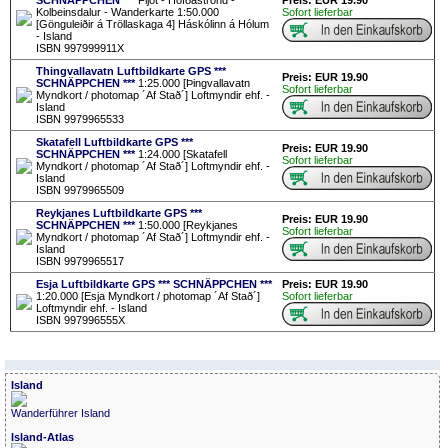
SCHNÄPPCHEN ***
Fljót - Höfðaströnd -
Preis: EUR 19.90
Kolbeinsdalur - Wanderkarte 1:50.000
Sofort lieferbar
[Gönguleiðir á Tröllaskaga 4] Háskólinn á Hólum
- Island
ISBN 997999911X
Thingvallavatn Luftbildkarte GPS ***
Preis: EUR 19.90
SCHNÄPPCHEN ***
1:25.000 [Þingvallavatn
Sofort lieferbar
Myndkort / photomap ´Af Stað´] Loftmyndir ehf. -
Island
ISBN 9979965533
Skatafell Luftbildkarte GPS ***
Preis: EUR 19.90
SCHNÄPPCHEN ***
1:24.000 [Skatafell
Sofort lieferbar
Myndkort / photomap ´Af Stað´] Loftmyndir ehf. -
Island
ISBN 9979965509
Reykjanes Luftbildkarte GPS ***
Preis: EUR 19.90
SCHNÄPPCHEN ***
1:50.000 [Reykjanes
Sofort lieferbar
Myndkort / photomap ´Af Stað´] Loftmyndir ehf. -
Island
ISBN 9979965517
Esja Luftbildkarte GPS *** SCHNÄPPCHEN ***
Preis: EUR 19.90
1:20.000 [Esja Myndkort / photomap ´Af Stað´]
Sofort lieferbar
Loftmyndir ehf. - Island
ISBN 997996555X
Island
Wanderführer Island
Island-Atlas