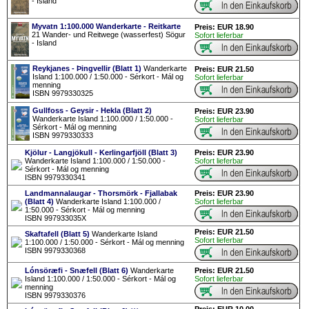
- Island
Myvatn 1:100.000 Wanderkarte - Reitkarte
Preis: EUR 18.90
21 Wander- und Reitwege (wasserfest) Sögur
Sofort lieferbar
- Island
Reykjanes - Þingvellir (Blatt 1)
Wanderkarte
Preis: EUR 21.50
Island 1:100.000 / 1:50.000 - Sérkort - Mál og
Sofort lieferbar
menning
ISBN 9979330325
Gullfoss - Geysir - Hekla (Blatt 2)
Preis: EUR 23.90
Wanderkarte Island 1:100.000 / 1:50.000 -
Sofort lieferbar
Sérkort - Mál og menning
ISBN 9979330333
Kjölur - Langjökull - Kerlingarfjöll (Blatt 3)
Preis: EUR 23.90
Wanderkarte Island 1:100.000 / 1:50.000 -
Sofort lieferbar
Sérkort - Mál og menning
ISBN 9979330341
Landmannalaugar - Thorsmörk - Fjallabak
Preis: EUR 23.90
(Blatt 4)
Wanderkarte Island 1:100.000 /
Sofort lieferbar
1:50.000 - Sérkort - Mál og menning
ISBN 997933035X
Preis: EUR 21.50
Skaftafell (Blatt 5)
Wanderkarte Island
Sofort lieferbar
1:100.000 / 1:50.000 - Sérkort - Mál og menning
ISBN 9979330368
Lónsöræfi - Snæfell (Blatt 6)
Wanderkarte
Preis: EUR 21.50
Island 1:100.000 / 1:50.000 - Sérkort - Mál og
Sofort lieferbar
menning
ISBN 9979330376