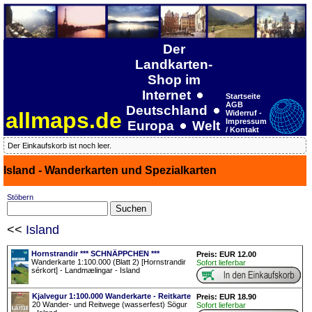
Der
Landkarten-
Shop im
Internet
Startseite
AGB
Deutschland
allmaps.de
Widerruf -
Impressum
Europa
Welt
/ Kontakt
Der Einkaufskorb ist noch leer.
Island - Wanderkarten und Spezialkarten
Stöbern
<<
Island
Hornstrandir *** SCHNÄPPCHEN ***
Preis: EUR 12.00
Wanderkarte 1:100.000 (Blatt 2) [Hornstrandir
Sofort lieferbar
sérkort] - Landmælingar - Island
Kjalvegur 1:100.000 Wanderkarte - Reitkarte
Preis: EUR 18.90
20 Wander- und Reitwege (wasserfest) Sögur
Sofort lieferbar