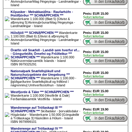
Atvinnuþróunarfélag Þingeyinga - Landmælingar -
Island
Kópasker - Melrakkaslétta - Raufarhöfn -
Preis: EUR 15.00
Þistilfjörður *** SCHNÄPPCHEN ***
Sofort lieferbar
Wanderkarte 1:100.000 (Blatt 5) [Útivist &
afþreying 5] Atvinnuþróunarfélag Þingeyinga -
Landmælingar - Island
Hólsfjöll *** SCHNÄPPCHEN ***
Wanderkarte
Preis: EUR 15.00
1:100.000 (Blatt 6) [Útivist & afþreying 6]
Sofort lieferbar
Atvinnuþróunarfélag Þingeyinga - Landmælingar -
Island
Öræfin við Snæfell - Landið sem hverfur ef...
Preis: EUR 15.00
- Göngurleiðir, Örnefni og Fróðleikur ***
Sofort lieferbar
SCHNÄPPCHEN ***
Wanderkarte 1:100.000
Náttúruverndarsamtök Íslands - Island
ISBN 9979325291
Nationalpark Snæfellsjökull und
Preis: EUR 15.00
Naturschutzgebiete der Umgebung ***
Sofort lieferbar
SCHNÄPPCHEN ***
Wanderkarte 1:100.000 -
[þjóðgarðurinn Snæfellsjökull og friðlönd í
nágrenninu] Umhverfisstofnun - Island
Preis: EUR 15.00
Westfjorde & Täler *** SCHNÄPPCHEN ***
Sofort lieferbar
Wanderkarte 1:100.000 [Vestfirðir & Dalir]
Ferðamálasamtök Vestfirða - Island
Wanderwege auf Tröllaskagi III ***
Preis: EUR 19.90
SCHNÄPPCHEN ***
Skíðadalur - þorvaldsdalur -
Sofort lieferbar
Högárdalur - Wanderkarte 1:50.000 [Gönguleiðir
á Tröllaskaga 3] Háskólinn á Hólum - Island
ISBN 9979999101
Wanderwege auf Tröllaskagi IV ***