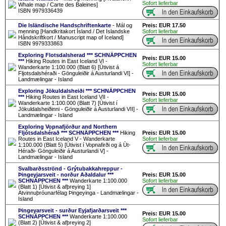
Sofort lieferbar
Whale map / Carte des Baleines]
ISBN 9979336439
Die Isländische Handschriftenkarte
- Mál og
Preis: EUR 17.50
menning [Handkritakort Ísland / Det Islandske
Sofort lieferbar
Håndskriftkort / Manuscript map of Iceland]
ISBN 9979333863
Exploring Flotsdalsherad *** SCHNÄPPCHEN
Preis: EUR 15.00
***
Hiking Routes in East Iceland VI -
Sofort lieferbar
Wanderkarte 1:100.000 (Blatt 6) [Útivist á
Fljotsdalshéraði - Gönguleiðir á Austurlandi VI] -
Landmælingar - Island
Exploring Jökuldalsheiði *** SCHNÄPPCHEN
Preis: EUR 15.00
***
Hiking Routes in East Iceland VII -
Sofort lieferbar
Wanderkarte 1:100.000 (Blatt 7) [Útivist í
Jökuldalsheiðinni - Gönguleiðir á Austurlandi VII] -
Landmælingar - Island
Exploring Vopnafjörður and Northern
Fljótsdalshérað *** SCHNÄPPCHEN ***
Hiking
Preis: EUR 15.00
Routes in East Iceland V - Wanderkarte
Sofort lieferbar
1:100.000 (Blatt 5) [Útivist í Vopnafirði og á Ùt-
Héraði- Gönguleiðir á Austurlandi V] -
Landmælingar - Island
Svalbarðsströnd - Grýtubakkahreppur -
Þingeyjarsveit - norður Aðaldalur ***
Preis: EUR 15.00
SCHNÄPPCHEN ***
Wanderkarte 1:100.000
Sofort lieferbar
(Blatt 1) [Útivist & afþreying 1]
Atvinnuþróunarfélag Þingeyinga - Landmælingar -
Island
Þingeyarsveit - surður Eyjafjarðarsveit ***
Preis: EUR 15.00
SCHNÄPPCHEN ***
Wanderkarte 1:100.000
Sofort lieferbar
(Blatt 2) [Útivist & afþreying 2]