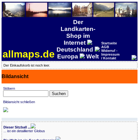
Der
Landkarten-
Shop im
Internet
Startseite
AGB
Deutschland
allmaps.de
Widerruf -
Impressum
Europa
Welt
/ Kontakt
Der Einkaufskorb ist noch leer.
Bildansicht
Stöbern
Bildansicht schließen
Dieser Sitzball ...
... ist ein detaillierter Globus