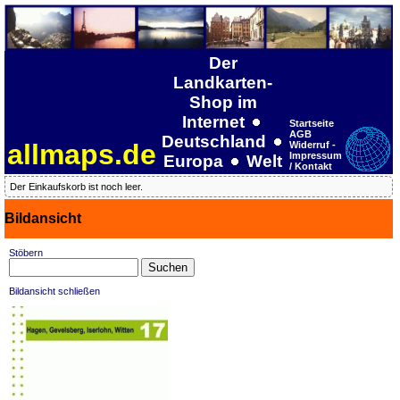
Der
Landkarten-
Shop im
Internet
Startseite
AGB
Deutschland
allmaps.de
Widerruf -
Impressum
Europa
Welt
/ Kontakt
Der Einkaufskorb ist noch leer.
Bildansicht
Stöbern
Bildansicht schließen