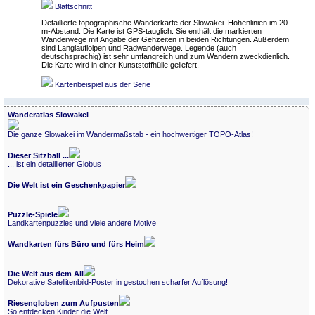
Blattschnitt
Detaillierte topographische Wanderkarte der Slowakei. Höhenlinien im 20
m-Abstand. Die Karte ist GPS-tauglich. Sie enthält die markierten
Wanderwege mit Angabe der Gehzeiten in beiden Richtungen. Außerdem
sind Langlaufloipen und Radwanderwege. Legende (auch
deutschsprachig) ist sehr umfangreich und zum Wandern zweckdienlich.
Die Karte wird in einer Kunststoffhülle geliefert.
Kartenbeispiel aus der Serie
Wanderatlas Slowakei
Die ganze Slowakei im Wandermaßstab - ein hochwertiger TOPO-Atlas!
Dieser Sitzball ...
... ist ein detaillierter Globus
Die Welt ist ein Geschenkpapier
Puzzle-Spiele
Landkartenpuzzles und viele andere Motive
Wandkarten fürs Büro und fürs Heim
Die Welt aus dem All
Dekorative Satellitenbild-Poster in gestochen scharfer Auflösung!
Riesengloben zum Aufpusten
So entdecken Kinder die Welt.