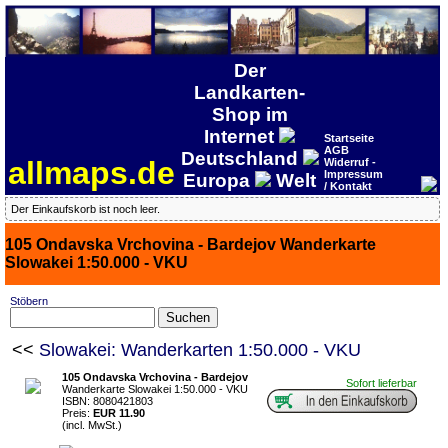
Der
Landkarten-
Shop im
Internet
Startseite
AGB
Deutschland
allmaps.de
Widerruf -
Impressum
Europa
Welt
/ Kontakt
Der Einkaufskorb ist noch leer.
105 Ondavska Vrchovina - Bardejov Wanderkarte
Slowakei 1:50.000 - VKU
Stöbern
<<
Slowakei: Wanderkarten 1:50.000 - VKU
105 Ondavska Vrchovina - Bardejov
Sofort lieferbar
Wanderkarte Slowakei 1:50.000 - VKU
ISBN: 8080421803
Preis:
EUR 11.90
(incl. MwSt.)