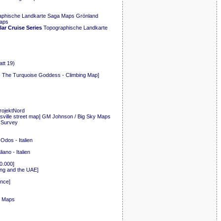
phische Landkarte Saga Maps Grönland
Maps
ar Cruise Series
Topographische Landkarte
tt 19)
The Turquoise Goddess - Climbing Map]
rojektNord
sville street map] GM Johnson / Big Sky Maps
Survey
Odos - Italien
ano - Italien
0.000]
ing and the UAE]
ince]
el Maps