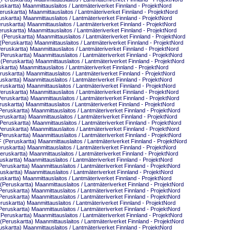
artta) Maanmittauslaitos / Lantmäteriverket Finnland - ProjektNord
skartta) Maanmittauslaitos / Lantmäteriverket Finnland - ProjektNord
artta) Maanmittauslaitos / Lantmäteriverket Finnland - ProjektNord
skartta) Maanmittauslaitos / Lantmäteriverket Finnland - ProjektNord
skartta) Maanmittauslaitos / Lantmäteriverket Finnland - ProjektNord
eruskartta) Maanmittauslaitos / Lantmäteriverket Finnland - ProjektNord
ruskartta) Maanmittauslaitos / Lantmäteriverket Finnland - ProjektNord
uskartta) Maanmittauslaitos / Lantmäteriverket Finnland - ProjektNord
ruskartta) Maanmittauslaitos / Lantmäteriverket Finnland - ProjektNord
eruskartta) Maanmittauslaitos / Lantmäteriverket Finnland - ProjektNord
rtta) Maanmittauslaitos / Lantmäteriverket Finnland - ProjektNord
kartta) Maanmittauslaitos / Lantmäteriverket Finnland - ProjektNord
artta) Maanmittauslaitos / Lantmäteriverket Finnland - ProjektNord
skartta) Maanmittauslaitos / Lantmäteriverket Finnland - ProjektNord
uskartta) Maanmittauslaitos / Lantmäteriverket Finnland - ProjektNord
uskartta) Maanmittauslaitos / Lantmäteriverket Finnland - ProjektNord
kartta) Maanmittauslaitos / Lantmäteriverket Finnland - ProjektNord
uskartta) Maanmittauslaitos / Lantmäteriverket Finnland - ProjektNord
skartta) Maanmittauslaitos / Lantmäteriverket Finnland - ProjektNord
ruskartta) Maanmittauslaitos / Lantmäteriverket Finnland - ProjektNord
uskartta) Maanmittauslaitos / Lantmäteriverket Finnland - ProjektNord
ruskartta) Maanmittauslaitos / Lantmäteriverket Finnland - ProjektNord
Peruskartta) Maanmittauslaitos / Lantmäteriverket Finnland - ProjektNord
skartta) Maanmittauslaitos / Lantmäteriverket Finnland - ProjektNord
skartta) Maanmittauslaitos / Lantmäteriverket Finnland - ProjektNord
artta) Maanmittauslaitos / Lantmäteriverket Finnland - ProjektNord
uskartta) Maanmittauslaitos / Lantmäteriverket Finnland - ProjektNord
kartta) Maanmittauslaitos / Lantmäteriverket Finnland - ProjektNord
artta) Maanmittauslaitos / Lantmäteriverket Finnland - ProjektNord
eruskartta) Maanmittauslaitos / Lantmäteriverket Finnland - ProjektNord
uskartta) Maanmittauslaitos / Lantmäteriverket Finnland - ProjektNord
uskartta) Maanmittauslaitos / Lantmäteriverket Finnland - ProjektNord
skartta) Maanmittauslaitos / Lantmäteriverket Finnland - ProjektNord
uskartta) Maanmittauslaitos / Lantmäteriverket Finnland - ProjektNord
ruskartta) Maanmittauslaitos / Lantmäteriverket Finnland - ProjektNord
eruskartta) Maanmittauslaitos / Lantmäteriverket Finnland - ProjektNord
artta) Maanmittauslaitos / Lantmäteriverket Finnland - ProjektNord