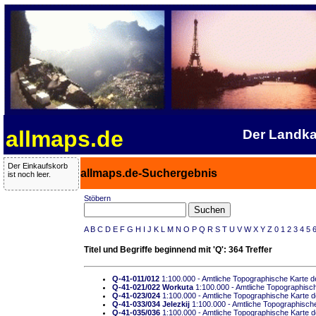
allmaps.de
Der Landka
Der Einkaufskorb
allmaps.de-Suchergebnis
ist noch leer.
Stöbern
A
B
C
D
E
F
G
H
I
J
K
L
M
N
O
P
Q
R
S
T
U
V
W
X
Y
Z
0
1
2
3
4
5
Titel und Begriffe beginnend mit 'Q': 364 Treffer
Q-41-011/012
1:100.000 - Amtliche Topographische Karte de
Q-41-021/022 Workuta
1:100.000 - Amtliche Topographische
Q-41-023/024
1:100.000 - Amtliche Topographische Karte de
Q-41-033/034 Jelezkij
1:100.000 - Amtliche Topographische 
Q-41-035/036
1:100.000 - Amtliche Topographische Karte de