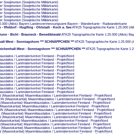
r Sowjetunion (Sowjetische Militärkarte)
r Sowjetunion (Sowjetische Militärkarte)
r Sowjetunion (Sowjetische Militärkarte)
r Sowjetunion (Sowjetische Militärkarte)
r Sowjetunion (Sowjetische Militärkarte)
r Sowjetunion (Sowjetische Militärkarte)
5.000 (Atkis) Bayern Landesvermessungsamt Bayern - Wanderkarte - Radwanderkarte
 Iffeldorf - Huglfing - Ohlstadt - Koch a. See
ATK25 Topographische Karte 1:25.000 (A
runn - Bichl - Brauneck - Benediktwald
ATK25 Topographische Karte 1:25.000 (Atkis) B
nhall-West - Sonntagshorn *** SCHNÄPPCHEN ***
ATK25 Topographische Karte 1:25.000 (
 Reichenhall-West - Sonntagshorn *** SCHNÄPPCHEN ***
ATK25 Topographische Karte 1:2
slaitos / Lantmäteriverket Finnland - ProjektNord
slaitos / Lantmäteriverket Finnland - ProjektNord
slaitos / Lantmäteriverket Finnland - ProjektNord
slaitos / Lantmäteriverket Finnland - ProjektNord
slaitos / Lantmäteriverket Finnland - ProjektNord
slaitos / Lantmäteriverket Finnland - ProjektNord
slaitos / Lantmäteriverket Finnland - ProjektNord
slaitos / Lantmäteriverket Finnland - ProjektNord
slaitos / Lantmäteriverket Finnland - ProjektNord
slaitos / Lantmäteriverket Finnland - ProjektNord
slaitos / Lantmäteriverket Finnland - ProjektNord
Maastokarttat) Maanmittauslaitos / Lantmäteriverket Finnland - ProjektNord
 (Maastokarttat) Maanmittauslaitos / Lantmäteriverket Finnland - ProjektNord
aastokarttat) Maanmittauslaitos / Lantmäteriverket Finnland - ProjektNord
astokarttat) Maanmittauslaitos / Lantmäteriverket Finnland - ProjektNord
(Maastokarttat) Maanmittauslaitos / Lantmäteriverket Finnland - ProjektNord
aastokarttat) Maanmittauslaitos / Lantmäteriverket Finnland - ProjektNord
Maastokarttat) Maanmittauslaitos / Lantmäteriverket Finnland - ProjektNord
stokarttat) Maanmittauslaitos / Lantmäteriverket Finnland - ProjektNord
aastokarttat) Maanmittauslaitos / Lantmäteriverket Finnland - ProjektNord
aastokarttat) Maanmittauslaitos / Lantmäteriverket Finnland - ProjektNord
Maastokarttat) Maanmittauslaitos / Lantmäteriverket Finnland - ProjektNord