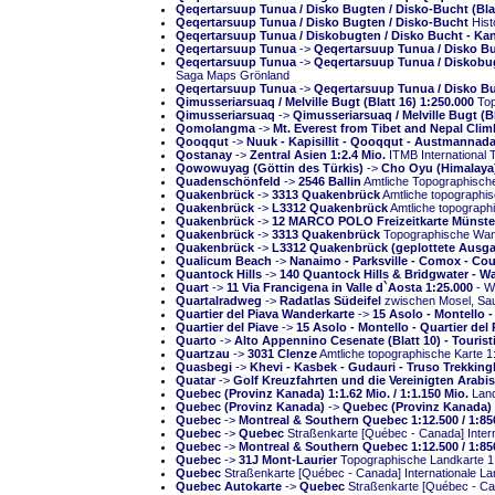
Qeqertarsuup Tunua / Disko Bugten / Disko-Bucht (Blat
Qeqertarsuup Tunua / Disko Bugten / Disko-Bucht
Hist
Qeqertarsuup Tunua / Diskobugten / Disko Bucht - Kang
Qeqertarsuup Tunua
->
Qeqertarsuup Tunua / Disko Bug
Qeqertarsuup Tunua
->
Qeqertarsuup Tunua / Diskobugt
Saga Maps Grönland
Qeqertarsuup Tunua
->
Qeqertarsuup Tunua / Disko Bu
Qimusseriarsuaq / Melville Bugt (Blatt 16) 1:250.000
Top
Qimusseriarsuaq
->
Qimusseriarsuaq / Melville Bugt (Bl
Qomolangma
->
Mt. Everest from Tibet and Nepal Cli
Qooqqut
->
Nuuk - Kapisillit - Qooqqut - Austmannada
Qostanay
->
Zentral Asien 1:2.4 Mio.
ITMB International T
Qowowuyag (Göttin des Türkis)
->
Cho Oyu (Himalaya)
Quadenschönfeld
->
2546 Ballin
Amtliche Topographisc
Quakenbrück
->
3313 Quakenbrück
Amtliche topographi
Quakenbrück
->
L3312 Quakenbrück
Amtliche topograp
Quakenbrück
->
12 MARCO POLO Freizeitkarte Münster
Quakenbrück
->
3313 Quakenbrück
Topographische Wand
Quakenbrück
->
L3312 Quakenbrück (geplottete Ausg
Qualicum Beach
->
Nanaimo - Parksville - Comox - Cou
Quantock Hills
->
140 Quantock Hills & Bridgwater - W
Quart
->
11 Via Francigena in Valle d`Aosta 1:25.000
- Wa
Quartalradweg
->
Radatlas Südeifel
zwischen Mosel, Saue
Quartier del Piava Wanderkarte
->
15 Asolo - Montello -
Quartier del Piave
->
15 Asolo - Montello - Quartier del 
Quarto
->
Alto Appennino Cesenate (Blatt 10) - Touris
Quartzau
->
3031 Clenze
Amtliche topographische Karte
Quasbegi
->
Khevi - Kasbek - Gudauri - Truso Trekkingk
Quatar
->
Golf Kreuzfahrten und die Vereinigten Arabis
Quebec (Provinz Kanada) 1:1.62 Mio. / 1:1.150 Mio.
Land
Quebec (Provinz Kanada)
->
Quebec (Provinz Kanada) 1:
Quebec
->
Montreal & Southern Quebec 1:12.500 / 1:85
Quebec
->
Quebec
Straßenkarte [Québec - Canada] Inter
Quebec
->
Montreal & Southern Quebec 1:12.500 / 1:85
Quebec
->
31J Mont-Laurier
Topographische Landkarte 1
Quebec
Straßenkarte [Québec - Canada] Internationale L
Quebec Autokarte
->
Quebec
Straßenkarte [Québec - Can