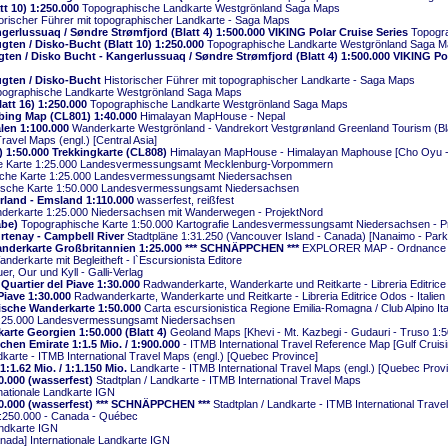
t 10) 1:250.000
Topographische Landkarte Westgrönland Saga Maps
orischer Führer mit topographischer Landkarte - Saga Maps
erlussuaq / Søndre Strømfjord (Blatt 4) 1:500.000 VIKING Polar Cruise Series
Topogra
ten / Disko-Bucht (Blatt 10) 1:250.000
Topographische Landkarte Westgrönland Saga 
en / Disko Bucht - Kangerlussuaq / Søndre Strømfjord (Blatt 4) 1:500.000 VIKING Pol
gten / Disko-Bucht
Historischer Führer mit topographischer Landkarte - Saga Maps
ographische Landkarte Westgrönland Saga Maps
att 16) 1:250.000
Topographische Landkarte Westgrönland Saga Maps
mbing Map (CL801) 1:40.000
Himalayan MapHouse - Nepal
len 1:100.000
Wanderkarte Westgrönland - Vandrekort Vestgrønland Greenland Tourism (Bla
ravel Maps (engl.) [Central Asia]
 1:50.000 Trekkingkarte (CL808)
Himalayan MapHouse - Himalayan Maphouse [Cho Oyu - 
he Karte 1:25.000 Landesvermessungsamt Mecklenburg-Vorpommern
sche Karte 1:25.000 Landesvermessungsamt Niedersachsen
hische Karte 1:50.000 Landesvermessungsamt Niedersachsen
land - Emsland 1:110.000
wasserfest, reißfest
erkarte 1:25.000 Niedersachsen mit Wanderwegen - ProjektNord
abe)
Topographische Karte 1:50.000 Kartografie Landesvermessungsamt Niedersachsen - P
rtenay - Campbell River
Stadtpläne 1:31.250 (Vancouver Island - Canada) [Nanaimo - Park
anderkarte Großbritannien 1:25.000 *** SCHNÄPPCHEN ***
EXPLORER MAP - Ordnance 
nderkarte mit Begleitheft - l`Escursionista Editore
r, Our und Kyll - Galli-Verlag
 Quartier del Piave 1:30.000
Radwanderkarte, Wanderkarte und Reitkarte - Libreria Editrice 
Piave 1:30.000
Radwanderkarte, Wanderkarte und Reitkarte - Libreria Editrice Odos - Italien
tische Wanderkarte 1:50.000
Carta escursionistica Regione Emilia-Romagna / Club Alpino Itali
 1:25.000 Landesvermessungsamt Niedersachsen
arte Georgien 1:50.000 (Blatt 4)
Geoland Maps [Khevi - Mt. Kazbegi - Gudauri - Truso 1:5
chen Emirate 1:1.5 Mio. / 1:900.000
- ITMB International Travel Reference Map [Gulf Cruis
karte - ITMB International Travel Maps (engl.) [Quebec Province]
1.62 Mio. / 1:1.150 Mio.
Landkarte - ITMB International Travel Maps (engl.) [Quebec Prov
0.000 (wasserfest)
Stadtplan / Landkarte - ITMB International Travel Maps
nationale Landkarte IGN
0.000 (wasserfest) *** SCHNÄPPCHEN ***
Stadtplan / Landkarte - ITMB International Trav
:250.000 - Canada - Québec
andkarte IGN
ada] Internationale Landkarte IGN