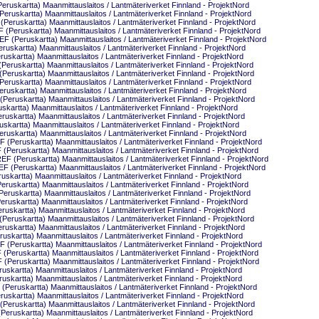
uskartta) Maanmittauslaitos / Lantmäteriverket Finnland - ProjektNord
ruskartta) Maanmittauslaitos / Lantmäteriverket Finnland - ProjektNord
eruskartta) Maanmittauslaitos / Lantmäteriverket Finnland - ProjektNord
Peruskartta) Maanmittauslaitos / Lantmäteriverket Finnland - ProjektNord
 (Peruskartta) Maanmittauslaitos / Lantmäteriverket Finnland - ProjektNord
skartta) Maanmittauslaitos / Lantmäteriverket Finnland - ProjektNord
skartta) Maanmittauslaitos / Lantmäteriverket Finnland - ProjektNord
ruskartta) Maanmittauslaitos / Lantmäteriverket Finnland - ProjektNord
ruskartta) Maanmittauslaitos / Lantmäteriverket Finnland - ProjektNord
ruskartta) Maanmittauslaitos / Lantmäteriverket Finnland - ProjektNord
skartta) Maanmittauslaitos / Lantmäteriverket Finnland - ProjektNord
eruskartta) Maanmittauslaitos / Lantmäteriverket Finnland - ProjektNord
artta) Maanmittauslaitos / Lantmäteriverket Finnland - ProjektNord
skartta) Maanmittauslaitos / Lantmäteriverket Finnland - ProjektNord
artta) Maanmittauslaitos / Lantmäteriverket Finnland - ProjektNord
skartta) Maanmittauslaitos / Lantmäteriverket Finnland - ProjektNord
(Peruskartta) Maanmittauslaitos / Lantmäteriverket Finnland - ProjektNord
Peruskartta) Maanmittauslaitos / Lantmäteriverket Finnland - ProjektNord
 (Peruskartta) Maanmittauslaitos / Lantmäteriverket Finnland - ProjektNord
 (Peruskartta) Maanmittauslaitos / Lantmäteriverket Finnland - ProjektNord
kartta) Maanmittauslaitos / Lantmäteriverket Finnland - ProjektNord
uskartta) Maanmittauslaitos / Lantmäteriverket Finnland - ProjektNord
uskartta) Maanmittauslaitos / Lantmäteriverket Finnland - ProjektNord
uskartta) Maanmittauslaitos / Lantmäteriverket Finnland - ProjektNord
skartta) Maanmittauslaitos / Lantmäteriverket Finnland - ProjektNord
ruskartta) Maanmittauslaitos / Lantmäteriverket Finnland - ProjektNord
skartta) Maanmittauslaitos / Lantmäteriverket Finnland - ProjektNord
kartta) Maanmittauslaitos / Lantmäteriverket Finnland - ProjektNord
(Peruskartta) Maanmittauslaitos / Lantmäteriverket Finnland - ProjektNord
Peruskartta) Maanmittauslaitos / Lantmäteriverket Finnland - ProjektNord
Peruskartta) Maanmittauslaitos / Lantmäteriverket Finnland - ProjektNord
kartta) Maanmittauslaitos / Lantmäteriverket Finnland - ProjektNord
kartta) Maanmittauslaitos / Lantmäteriverket Finnland - ProjektNord
eruskartta) Maanmittauslaitos / Lantmäteriverket Finnland - ProjektNord
skartta) Maanmittauslaitos / Lantmäteriverket Finnland - ProjektNord
eruskartta) Maanmittauslaitos / Lantmäteriverket Finnland - ProjektNord
ruskartta) Maanmittauslaitos / Lantmäteriverket Finnland - ProjektNord