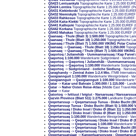
Q5423 Lentuankylä
Topographische Karte 1:25.000 EUREF 
Q5424 Lentiira
Topographische Karte 1:25.000 EUREF (Peru
Q5431 Kiekinkoski
Topographische Karte 1:25.000 EUREF (
Q5432 Niemiskylä
Topographische Karte 1:25.000 EUREF (P
Q5433 Rahkosuo
Topographische Karte 1:25.000 EUREF (Pe
Q5434 Kaita-Kiekki
Topographische Karte 1:25.000 EUREF (
Q5441 Kalliojoki
Topographische Karte 1:25.000 EUREF (Per
Q5442 Korkana
Topographische Karte 1:25.000 EUREF (Peru
Q5443 Mahakas
Topographische Karte 1:25.000 EUREF (Per
Qaanaaq - Thule (Blatt 3) 1:500.000
Topographische Land
Qaanaaq - Thule (Blatt 18) 1:250.000
Topographische La
Qaanaaq / Thule (Blatt 7) 1:500.000 VIKING Polar Cruise
Qaanaaq
->
Qaanaaq - Thule (Blatt 18) 1:250.000
Topogr
Qaanaaq
->
Qaanaaq / Thule (Blatt 7) 1:500.000 VIKING 
Qaqortoq / Julianehåb - Uummannarsuaq / Kap Farvel (B
Qaqortoq 1:100.000
Wanderkarte Südgrönland - Vandrekor
Qaqortoq
->
Qaqortoq / Julianehåb - Uummannarsuaq / 
Qaqortoq
->
Qaqortoq 1:100.000
Wanderkarte Südgrönlan
Qaqortoq
->
Südgrönland - östliche Siedlung
- Narssaq 
Qaraghandy
->
Zentral Asien 1:2.4 Mio.
ITMB Internationa
Qasigiannguit 1:100.000
Wanderkarte Westgrönland - Vand
Qasigiannguit
->
Qasigiannguit 1:100.000
Wanderkarte W
Qatar
->
Katar und Bahrain 1:300.000 / 1:115.000
- Landk
Qatar
->
Naher Osten Reise-Atlas
[Middle East Travel Atl
Qatar
-> Katar
Qatortoq
->
Ivittuut / Ivigtut - Narsarsuaq / Narssarssu
Qazvin Province (Blatt 511) 1:275.000
Qeqertarssup
->
Qeqertarssup Tunua - Disko Bucht (Bla
Qeqertarssup Tunua - Disko Bucht (Blatt 5) 1:500.000 V
Qeqertarsuaq / Disko Insel / Disko Ø (Blatt 11) 1:25
Qeqertarsuaq / Disko Insel / Disko Ø (Blatt 11) 1:250.00
Qeqertarsuaq 1:100.000
Wanderkarte Westgrönland - Vand
Qeqertarsuaq
->
Qeqertarsuaq / Disko Insel / Disko Ø (B
Qeqertarsuaq
->
Qeqertarsuaq 1:100.000
Wanderkarte We
Qeqertarsuaq
->
Qeqertarssup Tunua - Disko Bucht (Bla
Qeqertarsuaq
->
Qeqertarsuaq / Disko Insel / Disko Ø
Qeqertarsuatsiaat
->
Kangerluarsoruseq - Qeqertarsuats