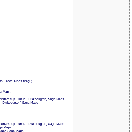
nal Travel Maps (engl.)
ga Maps
qertarssup-Tunua - Diskobugten] Saga Maps
- Diskobugten] Saga Maps
qertarssup-Tunua - Diskobugten] Saga Maps
ga Maps
nland Saga Maps