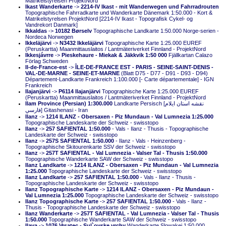
Matrikelstyrelsen ProjektNord
Ikast Wanderkarte
->
2214-IV Ikast - mit Wanderwegen und Fahrradrouten
Topographische Fahrradkarte und Wanderkarte Dänemark 1:50.000 - Kort &
Matrikelstyrelsen ProjektNord [2214-IV Ikast - Topografisk Cykel- og
Vandrekort Danmark]
Ikkaldas
->
10182 Børselv
Topographische Landkarte 1:50.000 Norge-serien -
Nordeca Norwegen
Ikkeläjärvi
->
N3432 Ikkeläjärvi
Topographische Karte 1:25.000 EUREF
(Peruskartta) Maanmittauslaitos / Lantmäteriverket Finnland - ProjektNord
Ikkesjávrre
->
Pieskehaure - Miekak & Jäkkvik 1:50 000
Fjällkartan Calazo
Förlag Schweden
Il-de-France-est
->
ÎLE-DE-FRANCE EST - PARIS - SEINE-SAINT-DENIS -
VAL-DE-MARNE - SEINE-ET-MARNE
(Blatt D75 - D77 - D91 - D93 - D94)
Département-Landkarte Frankreich 1:100.000 [- Carte départementale] - IGN
Frankreich
Ilajanjärvi
->
P6114 Ilajanjärvi
Topographische Karte 1:25.000 EUREF
(Peruskartta) Maanmittauslaitos / Lantmäteriverket Finnland - ProjektNord
Ilam Province (Persian) 1:300.000
Landkarte Persisch [نقشه استان ايلام
فارسي] Gitashenasi - Iran
Ilanz
->
1214 ILANZ - Obersaxen - Piz Mundaun - Val Lumnezia 1:25.000
Topographische Landeskarte der Schweiz - swisstopo
Ilanz
->
257 SAFIENTAL 1:50.000
- Vals - Ilanz - Thusis - Topographische
Landeskarte der Schweiz - swisstopo
Ilanz
->
257S SAFIENTAL 1:50.000
- Ilanz - Vals - Heinzenberg -
Topographische Skitourenkarte SSV der Schweiz - swisstopo
Ilanz
->
257T SAFIENTAL - Val Lumnezia - Valser Tal - Thusis 1:50.000
Topographische Wanderkarte SAW der Schweiz - swisstopo
Ilanz Landkarte
->
1214 ILANZ - Obersaxen - Piz Mundaun - Val Lumnezia
1:25.000
Topographische Landeskarte der Schweiz - swisstopo
Ilanz Landkarte
->
257 SAFIENTAL 1:50.000
- Vals - Ilanz - Thusis -
Topographische Landeskarte der Schweiz - swisstopo
Ilanz Topographische Karte
->
1214 ILANZ - Obersaxen - Piz Mundaun -
Val Lumnezia 1:25.000
Topographische Landeskarte der Schweiz - swisstopo
Ilanz Topographische Karte
->
257 SAFIENTAL 1:50.000
- Vals - Ilanz -
Thusis - Topographische Landeskarte der Schweiz - swisstopo
Ilanz Wanderkarte
->
257T SAFIENTAL - Val Lumnezia - Valser Tal - Thusis
1:50.000
Topographische Wanderkarte SAW der Schweiz - swisstopo
Ilava
->
1076 Vrsatec - Sul`ovske vrchy
Wanderkarte Slowakei 1:50.000