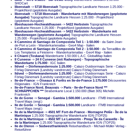
SHOCart
Ilbenstadt
->
5718 Ilbenstadt
Topographische Landkarte Hessen 1:25.000 -
ProjektNord (geplottete Ausgabe)
Ilbenstadt
->
5718 Ilbenstadt - Wanderkarte mit Wanderwegen (geplottete
Ausgabe)
Topographische Landkarte Hessen 1:25.000 - ProjektNord
(geplottete Ausgabe)
Ilbeshausen-Hochwaldhausen
->
5422 Herbstein
Topographische
Landkarte Hessen 1:25.000 - ProjektNord (geplottete Ausgabe)
Ilbeshausen-Hochwaldhausen
->
5422 Herbstein - Wanderkarte mit
Wanderwegen (geplottete Ausgabe)
Topographische Landkarte Hessen
1:25.000 - ProjektNord (geplottete Ausgabe)
Il Cammino di Santiago de Compostela Teil 1 - 1:50.000
- da Saint-Jean-
de-Port a León - Wanderkartenatlas - Geo4 Map - Italien
Il Cammino di Santiago de Compostela Teil 2 - 1:50.000
- da Terradillos de
Los Templarios a Finisterre - Wanderkartenatlas - Geo4 Map - Italien
Il Chianti (Toskana)
Wanderkarte 1:50.000 L.A.C. GlobalMap Italien
Il Cuneese
->
24 Il Cuneese (mit Radwegen) - Topographische
Wanderkarte 1:75.000
- IGC Italien
Ildved
->
Dörferwanderroute 1:25.000
- Calazo Outdoormaps Serie - Calazo
Förlag Dänemark [Landsby vandrerute] Calazo Förlag Dänemark
Ildved
->
Dörferwanderroute 1:25.000
- Calazo Outdoormaps Serie - Calazo
Förlag Dänemark [Landsby vandrerute] Calazo Förlag Dänemark
Ile-de-France
->
Oiseaux & Forêts en Ile-de-France 1:175.000
Découvertes
Régionales - IGN Frankreich
Ile-de-France Nord. Beauvais
->
Paris - Ile-de-France Nord ***
SCHNÄPPCHEN ***
Straßenkarte Local 1:150.000 (Blatt 305) Michelin
Frankreich
Ile de Goree
->
Senegal - Gambia 1:500.000
Landkarte - ITMB International
Travel Maps (engl.)
Ile de Gorée
->
Senegal - Gambia 1:500.000
Landkarte - ITMB International
Travel Maps (engl.)
Ile de la Martinique
->
4501 MT Fort-de-France - Montagne Pelée - Île de la
Martinique
1:25.000 Topographische Wanderkarte IGN (TOP25)
Ile de la Martinique
->
4502 MT Le Lamentin - Prequ`île da Caravelle - Île
de la Martinique
1:25.000 Topographische Wanderkarte IGN (TOP25)
Ile de Oleron
->
Südwestfrankreich
Reisehandbuch - Michael-Müller-Verlag -
Reiseführer