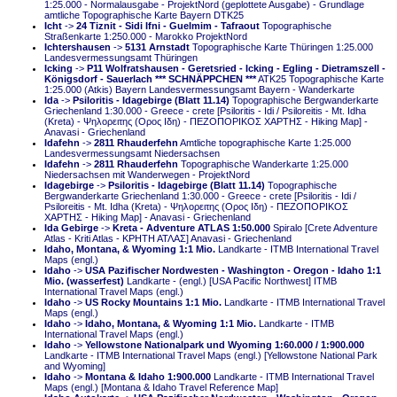
1:25.000 - Normalausgabe - ProjektNord (geplottete Ausgabe) - Grundlage
amtliche Topographische Karte Bayern DTK25
Icht
->
24 Tiznit - Sidi Ifni - Guelmim - Tafraout
Topographische
Straßenkarte 1:250.000 - Marokko ProjektNord
Ichtershausen
->
5131 Arnstadt
Topographische Karte Thüringen 1:25.000
Landesvermessungsamt Thüringen
Icking
->
P11 Wolfratshausen - Geretsried - Icking - Egling - Dietramszell -
Königsdorf - Sauerlach *** SCHNÄPPCHEN ***
ATK25 Topographische Karte
1:25.000 (Atkis) Bayern Landesvermessungsamt Bayern - Wanderkarte
Ida
->
Psiloritis - Idagebirge (Blatt 11.14)
Topographische Bergwanderkarte
Griechenland 1:30.000 - Greece - crete [Psiloritis - Idi / Psiloreitis - Mt. Idha
(Kreta) - Ψηλορειτης (Ορος Ιδη) - ΠΕΖΟΠΟΡΙΚΟΣ ΧΑΡΤΗΣ - Hiking Map] -
Anavasi - Griechenland
Idafehn
->
2811 Rhauderfehn
Amtliche topographische Karte 1:25.000
Landesvermessungsamt Niedersachsen
Idafehn
->
2811 Rhauderfehn
Topographische Wanderkarte 1:25.000
Niedersachsen mit Wanderwegen - ProjektNord
Idagebirge
->
Psiloritis - Idagebirge (Blatt 11.14)
Topographische
Bergwanderkarte Griechenland 1:30.000 - Greece - crete [Psiloritis - Idi /
Psiloreitis - Mt. Idha (Kreta) - Ψηλορειτης (Ορος Ιδη) - ΠΕΖΟΠΟΡΙΚΟΣ
ΧΑΡΤΗΣ - Hiking Map] - Anavasi - Griechenland
Ida Gebirge
->
Kreta - Adventure ATLAS 1:50.000
Spiralo [Crete Adventure
Atlas - Kriti Atlas - ΚΡΗΤΗ ΑΤΛΑΣ] Anavasi - Griechenland
Idaho, Montana, & Wyoming 1:1 Mio.
Landkarte - ITMB International Travel
Maps (engl.)
Idaho
->
USA Pazifischer Nordwesten - Washington - Oregon - Idaho 1:1
Mio. (wasserfest)
Landkarte - (engl.) [USA Pacific Northwest] ITMB
International Travel Maps (engl.)
Idaho
->
US Rocky Mountains 1:1 Mio.
Landkarte - ITMB International Travel
Maps (engl.)
Idaho
->
Idaho, Montana, & Wyoming 1:1 Mio.
Landkarte - ITMB
International Travel Maps (engl.)
Idaho
->
Yellowstone Nationalpark und Wyoming 1:60.000 / 1:900.000
Landkarte - ITMB International Travel Maps (engl.) [Yellowstone National Park
and Wyoming]
Idaho
->
Montana & Idaho 1:900.000
Landkarte - ITMB International Travel
Maps (engl.) [Montana & Idaho Travel Reference Map]