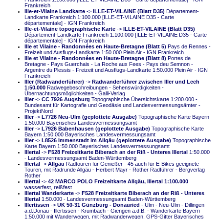
Frankreich
Ille-et-Vilaine Landkarte
->
ILLE-ET-VILAINE (Blatt D35)
Département-
Landkarte Frankreich 1:100.000 [ILLE-ET-VILAINE D35 - Carte
départementale] - IGN Frankreich
Ille-et-Vilaine topographische Karte
->
ILLE-ET-VILAINE (Blatt D35)
Département-Landkarte Frankreich 1:100.000 [ILLE-ET-VILAINE D35 - Carte
départementale] - IGN Frankreich
Ille et Vilaine - Randonnées en Haute-Bretagne (Blatt 5)
Pays de Rennes -
Freizeit und Ausflugs-Landkarte 1:50.000 Plein Air - IGN Frankreich
Ille et Vilaine - Randonnées en Haute-Bretagne (Blatt 8)
Portes de
Bretagne - Pays Guerchais - La Roche aux Fees - Pays deu Semnon -
Argentre du Plessis - Freizeit und Ausflugs-Landkarte 1:50.000 Plein Air - IGN
Frankreich
Iller (Radwanderführer)
->
Radwanderführer zwischen Iller und Lech
1:50.000
Radwegebeschreibungen - Sehenswürdigkeiten -
Übernachtungsmöglichkeiten - Galli-Verlag
Iller
->
CC 7926 Augsburg
Topographische Übersichtskarte 1:200.000 -
Bundesamt für Kartografie und Geodäsie und Landesvermessungsämter -
ProjektNord
Iller
->
L7726 Neu-Ulm (geplottete Ausgabe)
Topographische Karte Bayern
1:50.000 Bayerisches Landesvermessungsamt
Iller
->
L7926 Babenhausen (geplottete Ausgabe)
Topographische Karte
Bayern 1:50.000 Bayerisches Landesvermessungsamt
Iller
->
L8526 Immenstadt im Allgäu (geplottete Ausgabe)
Topographische
Karte Bayern 1:50.000 Bayerisches Landesvermessungsamt
Illertal
->
F528 Freizeitkarte Biberach an der Riß - Unteres Illertal
1:50.000
- Landesvermessungsamt Baden-Württemberg
Illertal
->
Allgäu
Radtouren für Genießer - 45 auch für E-Bikes geeignete
Touren, mit Radrunde Allgäu - Herbert Mayr - Rother Radführer - Bergverlag
Rother
Illertal
->
42 MARCO POLO Freizeitkarte Allgäu, Illertal 1:100.000
wasserfest, reißfest
Illertal Wanderkarte
->
F528 Freizeitkarte Biberach an der Riß - Unteres
Illertal
1:50.000 - Landesvermessungsamt Baden-Württemberg
Illertissen
->
UK 50-31 Günzburg - Donauried
- Ulm - Neu-Ulm - Dillingen
a.d.Donau - Illertissen - Krumbach - Giengen a.d.B. - Wanderkarte Bayern
1:50.000 mit Wanderwegen, mit Radwanderwegen, GPS-Gitter Bayerisches