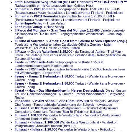
Ilmtal Radwanderweg 1:50.000 (Dr. Lutz Gebhardt) *** SCHNÄPPCHEN ***
Radwanderführer mit Kartenausschnitten Grünes Herz
Ilomantsi
->
P611 Ilomantsi
Topographische Karte 1:50.000 EUREF-FIN
(Maastokarttat) Maanmittauslaitos / Lantmäteriverket Finnland - ProjektNord
Ilomantsi
->
P6111 Ilomantsi
Topographische Karte 1:25.000 EUREF
(Peruskartta) Maanmittauslaitos / Lantmäteriverket Finnland - ProjektNord
Ilona-Hupe-Verlag
-> Hupe Verlag
Ilona Hupe Verlag
-> Hupe Verlag
Il Parco del Monviso
->
Gran Tour del Monviso 1:25.000
L’anello completo
alla scoperta del ´Re di Pietra´ - Topographischer Wanderatlas - Geo4 Map -
Italien
Il Piano di Sorrento
->
Amalfi Coast from Salerno to Vico Equense (engl.)
Touristische Wanderkarte Italien Cart&guide Officine Zephiro - Italien
Wasserfest - reißfest Officine Zephiro - Italien
Il Pizzo
->
Orobie Valtellinesi 1:25.000
- da Tartano all`Aprica - Trail Map -
Italien - SeTeMap [Carta escursionistica e ciclistica delle Orobie Valtellinesi, da
Tartano all`Aprica]
Ilsede
->
3727 Ilsede
Amtliche topographische Karte 1:25.000
Landesvermessungsamt Niedersachsen
Ilsede
->
3727 Ilsede
Topographische Wanderkarte 1:25.000 Niedersachsen
mit Wanderwegen - ProjektNord
Ilseng
->
Hamar & Hedmarken 1:50.000
Turkart - Wanderkarte Norwegen -
Calazo Förlag
Ilseng
->
Hamar & Hedmarken 1:50.000
Turkart - Wanderkarte Norwegen -
Calazo Förlag
Ilsetal
->
Harz - Das Mittelgebirge im Herzen Deutschlands
Die schönsten
Tal- und Höhenwanderungen - 60 Touren- Rother Wanderführer - Bergverlag
Rother
Iltiosbahn
->
25109 Säntis - Serie Gipfel 1:25.000
Schwägalp - Alpstein -
Churfirsten - Topographische Wanderkarte der Schweiz - swisstopo
Ilulissat 1:20.000
Wanderkarte Westgrönland - Fritidskort Vestgrønland
Compukort / Greenland Tourism (Blatt B) [Fritidskort Ilulissat]
Ilulissat 1:100.000
Wanderkarte Westgrönland - Vandrekort Vestgrønland
Greenland Tourism (Blatt 12)
Ilulissat
->
Ilulissat 1:100.000
Wanderkarte Westgrönland - Vandrekort
Vestgrønland Greenland Tourism (Blatt 12)
Ilulissat
->
Ilulissat 1:20.000
Wanderkarte Westgrönland - Fritidskort