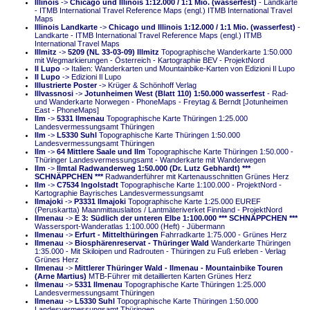
Illinois
->
Chicago und Illinois 1:12.000 / 1:1 Mio. (wasserfest)
- Landkarte
- ITMB International Travel Reference Maps (engl.) ITMB International Travel
Maps
Illinois Landkarte
->
Chicago und Illinois 1:12.000 / 1:1 Mio. (wasserfest)
-
Landkarte - ITMB International Travel Reference Maps (engl.) ITMB
International Travel Maps
Illmitz
->
5209 (NL 33-03-09) Illmitz
Topographische Wanderkarte 1:50.000
mit Wegmarkierungen - Österreich - Kartographie BEV - ProjektNord
Il Lupo
-> Italien: Wanderkarten und Mountainbike-Karten von Edizioni Il Lupo
Il Lupo
-> Edizioni Il Lupo
Illustrierte Poster
-> Krüger & Schönhoff Verlag
Illvassnosi
->
Jotunheimen West (Blatt 110) 1:50.000 wasserfest
- Rad-
und Wanderkarte Norwegen - PhoneMaps - Freytag & Berndt [Jotunheimen
East - PhoneMaps]
Ilm
->
5331 Ilmenau
Topographische Karte Thüringen 1:25.000
Landesvermessungsamt Thüringen
Ilm
->
L5330 Suhl
Topographische Karte Thüringen 1:50.000
Landesvermessungsamt Thüringen
Ilm
->
64 Mittlere Saale und Ilm
Topographische Karte Thüringen 1:50.000 -
Thüringer Landesvermessungsamt - Wanderkarte mit Wanderwegen
Ilm
->
Ilmtal Radwanderweg 1:50.000 (Dr. Lutz Gebhardt) ***
SCHNÄPPCHEN ***
Radwanderführer mit Kartenausschnitten Grünes Herz
Ilm
->
C7534 Ingolstadt
Topographische Karte 1:100.000 - ProjektNord -
Kartographie Bayrisches Landesvermessungsamt
Ilmajoki
->
P3331 Ilmajoki
Topographische Karte 1:25.000 EUREF
(Peruskartta) Maanmittauslaitos / Lantmäteriverket Finnland - ProjektNord
Ilmenau
->
E 3: Südlich der unteren Elbe 1:100.000 *** SCHNÄPPCHEN ***
Wassersport-Wanderatlas 1:100.000 (Heft) - Jübermann
Ilmenau
->
Erfurt - Mittelthüringen
Fahrradkarte 1:75.000 - Grünes Herz
Ilmenau
->
Biosphärenreservat - Thüringer Wald
Wanderkarte Thüringen
1:35.000 - Mit Skiloipen und Radrouten - Thüringen zu Fuß erleben - Verlag
Grünes Herz
Ilmenau
->
Mittlerer Thüringer Wald - Ilmenau - Mountainbike Touren
(Arne Martius)
MTB-Führer mit detaillierten Karten Grünes Herz
Ilmenau
->
5331 Ilmenau
Topographische Karte Thüringen 1:25.000
Landesvermessungsamt Thüringen
Ilmenau
->
L5330 Suhl
Topographische Karte Thüringen 1:50.000
Landesvermessungsamt Thüringen