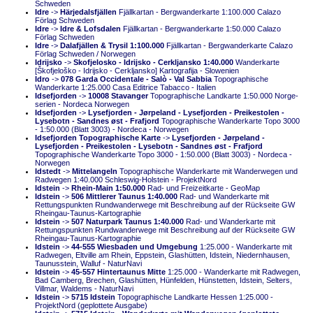
Schweden
Idre
->
Härjedalsfjällen
Fjällkartan - Bergwanderkarte 1:100.000 Calazo
Förlag Schweden
Idre
->
Idre & Lofsdalen
Fjällkartan - Bergwanderkarte 1:50.000 Calazo
Förlag Schweden
Idre
->
Dalafjällen & Trysil 1:100.000
Fjällkartan - Bergwanderkarte Calazo
Förlag Schweden / Norwegen
Idrijsko
->
Skofjelosko - Idrijsko - Cerkljansko 1:40.000
Wanderkarte
[Škofjeloško - Idrijsko - Cerkljansko] Kartografija - Slowenien
Idro
->
078 Garda Occidentale - Salò - Val Sabbia
Topographische
Wanderkarte 1:25.000 Casa Editrice Tabacco - Italien
Idsefjorden
->
10008 Stavanger
Topographische Landkarte 1:50.000 Norge-
serien - Nordeca Norwegen
Idsefjorden
->
Lysefjorden - Jørpeland - Lysefjorden - Preikestolen -
Lysebotn - Sandnes øst - Frafjord
Topographische Wanderkarte Topo 3000
- 1:50.000 (Blatt 3003) - Nordeca - Norwegen
Idsefjorden Topographische Karte
->
Lysefjorden - Jørpeland -
Lysefjorden - Preikestolen - Lysebotn - Sandnes øst - Frafjord
Topographische Wanderkarte Topo 3000 - 1:50.000 (Blatt 3003) - Nordeca -
Norwegen
Idstedt
->
Mittelangeln
Topographische Wanderkarte mit Wanderwegen und
Radwegen 1:40.000 Schleswig-Holstein - ProjektNord
Idstein
->
Rhein-Main 1:50.000
Rad- und Freizeitkarte - GeoMap
Idstein
->
506 Mittlerer Taunus 1:40.000
Rad- und Wanderkarte mit
Rettungspunkten Rundwanderwege mit Beschreibung auf der Rückseite GW
Rheingau-Taunus-Kartographie
Idstein
->
507 Naturpark Taunus 1:40.000
Rad- und Wanderkarte mit
Rettungspunkten Rundwanderwege mit Beschreibung auf der Rückseite GW
Rheingau-Taunus-Kartographie
Idstein
->
44-555 Wiesbaden und Umgebung
1:25.000 - Wanderkarte mit
Radwegen, Eltville am Rhein, Eppstein, Glashütten, Idstein, Niedernhausen,
Taunusstein, Walluf - NaturNavi
Idstein
->
45-557 Hintertaunus Mitte
1:25.000 - Wanderkarte mit Radwegen,
Bad Camberg, Brechen, Glashütten, Hünfelden, Hünstetten, Idstein, Selters,
Villmar, Waldems - NaturNavi
Idstein
->
5715 Idstein
Topographische Landkarte Hessen 1:25.000 -
ProjektNord (geplottete Ausgabe)