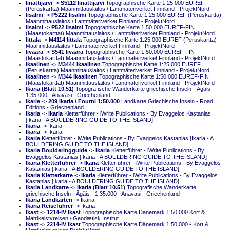
Iinattijärvi
->
S5112 Iinattijärvi
Topographische Karte 1:25.000 EUREF
(Peruskartta) Maanmittauslaitos / Lantmäteriverket Finnland - ProjektNord
Iisalmi
->
P5222 Iisalmi
Topographische Karte 1:25.000 EUREF (Peruskartta)
Maanmittauslaitos / Lantmäteriverket Finnland - ProjektNord
Iisalmi
->
P522 Iisalmi
Topographische Karte 1:50.000 EUREF-FIN
(Maastokarttat) Maanmittauslaitos / Lantmäteriverket Finnland - ProjektNord
Iittala
->
M4114 Iittala
Topographische Karte 1:25.000 EUREF (Peruskartta)
Maanmittauslaitos / Lantmäteriverket Finnland - ProjektNord
Iivaara
->
S541 Iivaara
Topographische Karte 1:50.000 EUREF-FIN
(Maastokarttat) Maanmittauslaitos / Lantmäteriverket Finnland - ProjektNord
Ikaalinen
->
M3444 Ikaalinen
Topographische Karte 1:25.000 EUREF
(Peruskartta) Maanmittauslaitos / Lantmäteriverket Finnland - ProjektNord
Ikaalinen
->
M344 Ikaalinen
Topographische Karte 1:50.000 EUREF-FIN
(Maastokarttat) Maanmittauslaitos / Lantmäteriverket Finnland - ProjektNord
Ikaria (Blatt 10.51)
Topografische Wanderkarte griechische Inseln - Ägäis -
1:35.000 - Anavasi - Griechenland
Ikaria
->
209 Ikaria / Fourni 1:50.000
Landkarte Griechische Inseln - Road
Editions - Griechenland
Ikaria
->
Ikaria
Kletterführer - iWrite Publications - By Evaggelos Kastanias
[Ikaria - A BOULDERING GUIDE TO THE ISLAND]
Ikaria
-> Ikaria
Ikaria
-> Ikaria
Ikaria
Kletterführer - iWrite Publications - By Evaggelos Kastanias [Ikaria - A
BOULDERING GUIDE TO THE ISLAND]
Ikaria Boulderingguide
->
Ikaria
Kletterführer - iWrite Publications - By
Evaggelos Kastanias [Ikaria - A BOULDERING GUIDE TO THE ISLAND]
Ikaria Kletterführer
->
Ikaria
Kletterführer - iWrite Publications - By Evaggelos
Kastanias [Ikaria - A BOULDERING GUIDE TO THE ISLAND]
Ikaria Kletterkarte
->
Ikaria
Kletterführer - iWrite Publications - By Evaggelos
Kastanias [Ikaria - A BOULDERING GUIDE TO THE ISLAND]
Ikaria Landkarte
->
Ikaria (Blatt 10.51)
Topografische Wanderkarte
griechische Inseln - Ägäis - 1:35.000 - Anavasi - Griechenland
Ikaria Landkarten
-> Ikaria
Ikaria Reiseführer
-> Ikaria
Ikast
->
1214-IV Ikast
Topographische Karte Dänemark 1:50.000 Kort &
Matrikelstyrelsen / Geodætisk Institut
Ikast
->
2214-IV Ikast
Topographische Karte Dänemark 1:50.000 - Kort &