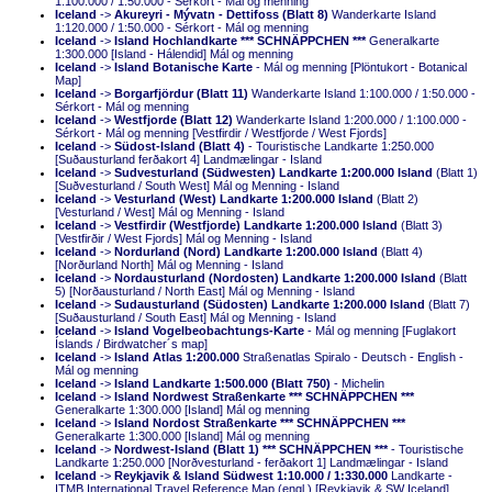
1:100.000 / 1:50.000 - Sérkort - Mál og menning
Iceland
->
Akureyri - Mývatn - Dettifoss (Blatt 8)
Wanderkarte Island
1:120.000 / 1:50.000 - Sérkort - Mál og menning
Iceland
->
Island Hochlandkarte *** SCHNÄPPCHEN ***
Generalkarte
1:300.000 [Island - Hálendid] Mál og menning
Iceland
->
Island Botanische Karte
- Mál og menning [Plöntukort - Botanical
Map]
Iceland
->
Borgarfjördur (Blatt 11)
Wanderkarte Island 1:100.000 / 1:50.000 -
Sérkort - Mál og menning
Iceland
->
Westfjorde (Blatt 12)
Wanderkarte Island 1:200.000 / 1:100.000 -
Sérkort - Mál og menning [Vestfirdir / Westfjorde / West Fjords]
Iceland
->
Südost-Island (Blatt 4)
- Touristische Landkarte 1:250.000
[Suðausturland ferðakort 4] Landmælingar - Island
Iceland
->
Sudvesturland (Südwesten) Landkarte 1:200.000 Island
(Blatt 1)
[Suðvesturland / South West] Mál og Menning - Island
Iceland
->
Vesturland (West) Landkarte 1:200.000 Island
(Blatt 2)
[Vesturland / West] Mál og Menning - Island
Iceland
->
Vestfirdir (Westfjorde) Landkarte 1:200.000 Island
(Blatt 3)
[Vestfirðir / West Fjords] Mál og Menning - Island
Iceland
->
Nordurland (Nord) Landkarte 1:200.000 Island
(Blatt 4)
[Norðurland North] Mál og Menning - Island
Iceland
->
Nordausturland (Nordosten) Landkarte 1:200.000 Island
(Blatt
5) [Norðausturland / North East] Mál og Menning - Island
Iceland
->
Sudausturland (Südosten) Landkarte 1:200.000 Island
(Blatt 7)
[Suðausturland / South East] Mál og Menning - Island
Iceland
->
Island Vogelbeobachtungs-Karte
- Mál og menning [Fuglakort
Íslands / Birdwatcher´s map]
Iceland
->
Island Atlas 1:200.000
Straßenatlas Spiralo - Deutsch - English -
Mál og menning
Iceland
->
Island Landkarte 1:500.000 (Blatt 750)
- Michelin
Iceland
->
Island Nordwest Straßenkarte *** SCHNÄPPCHEN ***
Generalkarte 1:300.000 [Island] Mál og menning
Iceland
->
Island Nordost Straßenkarte *** SCHNÄPPCHEN ***
Generalkarte 1:300.000 [Island] Mál og menning
Iceland
->
Nordwest-Island (Blatt 1) *** SCHNÄPPCHEN ***
- Touristische
Landkarte 1:250.000 [Norðvesturland - ferðakort 1] Landmælingar - Island
Iceland
->
Reykjavik & Island Südwest 1:10.000 / 1:330.000
Landkarte -
ITMB International Travel Reference Map (engl.) [Reykjavik & SW Iceland]