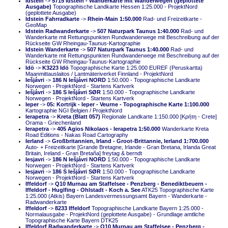
Idstein
->
5715 Idstein - Wanderkarte mit Wanderwegen (geplottete
Ausgabe)
Topographische Landkarte Hessen 1:25.000 - ProjektNord
(geplottete Ausgabe)
Idstein Fahrradkarte
->
Rhein-Main 1:50.000
Rad- und Freizeitkarte -
GeoMap
Idstein Radwanderkarte
->
507 Naturpark Taunus 1:40.000
Rad- und
Wanderkarte mit Rettungspunkten Rundwanderwege mit Beschreibung auf der
Rückseite GW Rheingau-Taunus-Kartographie
Idstein Wanderkarte
->
507 Naturpark Taunus 1:40.000
Rad- und
Wanderkarte mit Rettungspunkten Rundwanderwege mit Beschreibung auf der
Rückseite GW Rheingau-Taunus-Kartographie
Idö
->
K3223 Idö
Topographische Karte 1:25.000 EUREF (Peruskartta)
Maanmittauslaitos / Lantmäteriverket Finnland - ProjektNord
Iešjávri
->
186 N Iešjávri NORD
1:50.000 - Topographische Landkarte
Norwegen - ProjektNord - Startens Kartverk
Iešjávri
->
186 S Iešjávri SØR
1:50.000 - Topographische Landkarte
Norwegen - ProjektNord - Startens Kartverk
Ieper
->
05: Kortrijk - Ieper - Veurne - Topographische Karte 1:100.000
Kartographie NGI Belgien / ProjektNord
Ierapetra
->
Kreta (Blatt 057)
Regionale Landkarte 1:150.000 [Κρήτη - Crete]
Orama - Griechenland
Ierapetra
->
405 Agios Nikolaos - Ierapetra 1:50.000
Wanderkarte Kreta
Road Editions - Nakas Road Cartography
Ierland
->
Großbritannien, Irland - Groot-Brittannie, Ierland 1:700.000
Auto- + Freizeitkarte [Grande Bretagne, Irlande - Gran Bretana, Irlanda Great
Britain, Ireland - Gran Bretaña] freytag & berndt
Iesjavri
->
186 N Iešjávri NORD
1:50.000 - Topographische Landkarte
Norwegen - ProjektNord - Startens Kartverk
Iesjavri
->
186 S Iešjávri SØR
1:50.000 - Topographische Landkarte
Norwegen - ProjektNord - Startens Kartverk
Iffeldorf
->
Q10 Murnau am Staffelsee - Penzberg - Benediktbeuern -
Iffeldorf - Huglfing - Ohlstadt - Koch a. See
ATK25 Topographische Karte
1:25.000 (Atkis) Bayern Landesvermessungsamt Bayern - Wanderkarte -
Radwanderkarte
Iffeldorf
->
8233 Iffeldorf
Topographische Landkarte Bayern 1:25.000 -
Normalausgabe - ProjektNord (geplottete Ausgabe) - Grundlage amtliche
Topographische Karte Bayern DTK25
Iffeldorf Radwanderkarte
->
Q10 Murnau am Staffelsee - Penzberg -