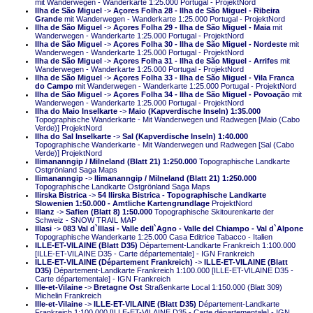
mit Wanderwegen - Wanderkarte 1:25.000 Portugal - ProjektNord
Ilha de São Miguel
->
Açores Folha 28 - Ilha de São Miguel - Ribeira
Grande
mit Wanderwegen - Wanderkarte 1:25.000 Portugal - ProjektNord
Ilha de São Miguel
->
Açores Folha 29 - Ilha de São Miguel - Maia
mit
Wanderwegen - Wanderkarte 1:25.000 Portugal - ProjektNord
Ilha de São Miguel
->
Açores Folha 30 - Ilha de São Miguel - Nordeste
mit
Wanderwegen - Wanderkarte 1:25.000 Portugal - ProjektNord
Ilha de São Miguel
->
Açores Folha 31 - Ilha de São Miguel - Arrifes
mit
Wanderwegen - Wanderkarte 1:25.000 Portugal - ProjektNord
Ilha de São Miguel
->
Açores Folha 33 - Ilha de São Miguel - Vila Franca
do Campo
mit Wanderwegen - Wanderkarte 1:25.000 Portugal - ProjektNord
Ilha de São Miguel
->
Açores Folha 34 - Ilha de São Miguel - Povoação
mit
Wanderwegen - Wanderkarte 1:25.000 Portugal - ProjektNord
Ilha do Maio Inselkarte
->
Maio (Kapverdische Inseln) 1:35.000
Topographische Wanderkarte - Mit Wanderwegen und Radwegen [Maio (Cabo
Verde)] ProjektNord
Ilha do Sal Inselkarte
->
Sal (Kapverdische Inseln) 1:40.000
Topographische Wanderkarte - Mit Wanderwegen und Radwegen [Sal (Cabo
Verde)] ProjektNord
Ilimananngip / Milneland (Blatt 21) 1:250.000
Topographische Landkarte
Ostgrönland Saga Maps
Ilimananngip
->
Ilimananngip / Milneland (Blatt 21) 1:250.000
Topographische Landkarte Ostgrönland Saga Maps
Ilirska Bistrica
->
54 Ilirska Bistrica - Topographische Landkarte
Slowenien 1:50.000 - Amtliche Kartengrundlage
ProjektNord
Illanz
->
Safien (Blatt 8) 1:50.000
Topographische Skitourenkarte der
Schweiz - SNOW TRAIL MAP
Illasi
->
083 Val d`Illasi - Valle dell`Agno - Valle del Chiampo - Val d`Alpone
Topographische Wanderkarte 1:25.000 Casa Editrice Tabacco - Italien
ILLE-ET-VILAINE (Blatt D35)
Département-Landkarte Frankreich 1:100.000
[ILLE-ET-VILAINE D35 - Carte départementale] - IGN Frankreich
ILLE-ET-VILAINE (Département Frankreich)
->
ILLE-ET-VILAINE (Blatt
D35)
Département-Landkarte Frankreich 1:100.000 [ILLE-ET-VILAINE D35 -
Carte départementale] - IGN Frankreich
Ille-et-Vilaine
->
Bretagne Ost
Straßenkarte Local 1:150.000 (Blatt 309)
Michelin Frankreich
Ille-et-Vilaine
->
ILLE-ET-VILAINE (Blatt D35)
Département-Landkarte
Frankreich 1:100.000 [ILLE-ET-VILAINE D35 - Carte départementale] - IGN