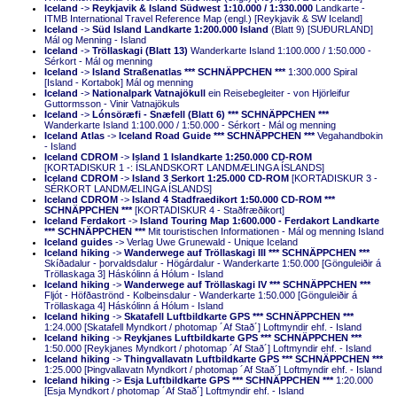
Iceland
->
Reykjavik & Island Südwest 1:10.000 / 1:330.000
Landkarte -
ITMB International Travel Reference Map (engl.) [Reykjavik & SW Iceland]
Iceland
->
Süd Island Landkarte 1:200.000 Island
(Blatt 9) [SUÐURLAND]
Mál og Menning - Island
Iceland
->
Tröllaskagi (Blatt 13)
Wanderkarte Island 1:100.000 / 1:50.000 -
Sérkort - Mál og menning
Iceland
->
Island Straßenatlas *** SCHNÄPPCHEN ***
1:300.000 Spiral
[Island - Kortabok] Mál og menning
Iceland
->
Nationalpark Vatnajökull
ein Reisebegleiter - von Hjörleifur
Guttormsson - Vinir Vatnajökuls
Iceland
->
Lónsöræfi - Snæfell (Blatt 6) *** SCHNÄPPCHEN ***
Wanderkarte Island 1:100.000 / 1:50.000 - Sérkort - Mál og menning
Iceland Atlas
->
Iceland Road Guide *** SCHNÄPPCHEN ***
Vegahandbokin
- Island
Iceland CDROM
->
Island 1 Islandkarte 1:250.000 CD-ROM
[KORTADISKUR 1 -: ÍSLANDSKORT LANDMÆLINGA ÍSLANDS]
Iceland CDROM
->
Island 3 Serkort 1:25.000 CD-ROM
[KORTADISKUR 3 -
SÉRKORT LANDMÆLINGA ÍSLANDS]
Iceland CDROM
->
Island 4 Stadfraedikort 1:50.000 CD-ROM ***
SCHNÄPPCHEN ***
[KORTADISKUR 4 - Staðfræðikort]
Iceland Ferdakort
->
Island Touring Map 1:600.000 - Ferdakort Landkarte
*** SCHNÄPPCHEN ***
Mit touristischen Informationen - Mál og menning Island
Iceland guides
-> Verlag Uwe Grunewald - Unique Iceland
Iceland hiking
->
Wanderwege auf Tröllaskagi III *** SCHNÄPPCHEN ***
Skíðadalur - þorvaldsdalur - Högárdalur - Wanderkarte 1:50.000 [Gönguleiðir á
Tröllaskaga 3] Háskólinn á Hólum - Island
Iceland hiking
->
Wanderwege auf Tröllaskagi IV *** SCHNÄPPCHEN ***
Fljót - Höfðaströnd - Kolbeinsdalur - Wanderkarte 1:50.000 [Gönguleiðir á
Tröllaskaga 4] Háskólinn á Hólum - Island
Iceland hiking
->
Skatafell Luftbildkarte GPS *** SCHNÄPPCHEN ***
1:24.000 [Skatafell Myndkort / photomap ´Af Stað´] Loftmyndir ehf. - Island
Iceland hiking
->
Reykjanes Luftbildkarte GPS *** SCHNÄPPCHEN ***
1:50.000 [Reykjanes Myndkort / photomap ´Af Stað´] Loftmyndir ehf. - Island
Iceland hiking
->
Thingvallavatn Luftbildkarte GPS *** SCHNÄPPCHEN ***
1:25.000 [Þingvallavatn Myndkort / photomap ´Af Stað´] Loftmyndir ehf. - Island
Iceland hiking
->
Esja Luftbildkarte GPS *** SCHNÄPPCHEN ***
1:20.000
[Esja Myndkort / photomap ´Af Stað´] Loftmyndir ehf. - Island