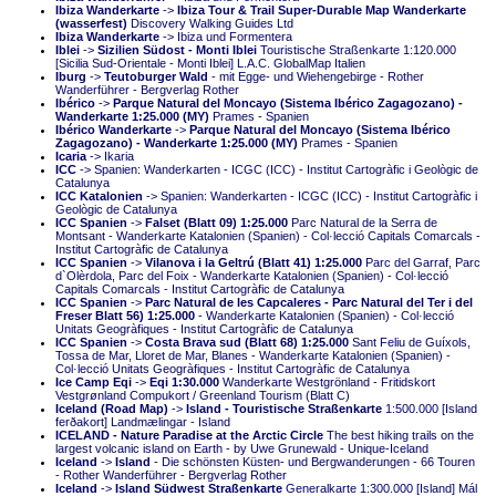
Ibiza Wanderkarte
->
Ibiza Tour & Trail Super-Durable Map Wanderkarte
(wasserfest)
Discovery Walking Guides Ltd
Ibiza Wanderkarte
-> Ibiza und Formentera
Iblei
->
Sizilien Südost - Monti Iblei
Touristische Straßenkarte 1:120.000
[Sicilia Sud-Orientale - Monti Iblei] L.A.C. GlobalMap Italien
Iburg
->
Teutoburger Wald
- mit Egge- und Wiehengebirge - Rother
Wanderführer - Bergverlag Rother
Ibérico
->
Parque Natural del Moncayo (Sistema Ibérico Zagagozano) -
Wanderkarte 1:25.000 (MY)
Prames - Spanien
Ibérico Wanderkarte
->
Parque Natural del Moncayo (Sistema Ibérico
Zagagozano) - Wanderkarte 1:25.000 (MY)
Prames - Spanien
Icaria
-> Ikaria
ICC
-> Spanien: Wanderkarten - ICGC (ICC) - Institut Cartogràfic i Geològic de
Catalunya
ICC Katalonien
-> Spanien: Wanderkarten - ICGC (ICC) - Institut Cartogràfic i
Geològic de Catalunya
ICC Spanien
->
Falset (Blatt 09) 1:25.000
Parc Natural de la Serra de
Montsant - Wanderkarte Katalonien (Spanien) - Col·lecció Capitals Comarcals -
Institut Cartogràfic de Catalunya
ICC Spanien
->
Vilanova i la Geltrú (Blatt 41) 1:25.000
Parc del Garraf, Parc
d`Olèrdola, Parc del Foix - Wanderkarte Katalonien (Spanien) - Col·lecció
Capitals Comarcals - Institut Cartogràfic de Catalunya
ICC Spanien
->
Parc Natural de les Capcaleres - Parc Natural del Ter i del
Freser Blatt 56) 1:25.000
- Wanderkarte Katalonien (Spanien) - Col·lecció
Unitats Geogràfiques - Institut Cartogràfic de Catalunya
ICC Spanien
->
Costa Brava sud (Blatt 68) 1:25.000
Sant Feliu de Guíxols,
Tossa de Mar, Lloret de Mar, Blanes - Wanderkarte Katalonien (Spanien) -
Col·lecció Unitats Geogràfiques - Institut Cartogràfic de Catalunya
Ice Camp Eqi
->
Eqi 1:30.000
Wanderkarte Westgrönland - Fritidskort
Vestgrønland Compukort / Greenland Tourism (Blatt C)
Iceland (Road Map)
->
Island - Touristische Straßenkarte
1:500.000 [Island
ferðakort] Landmælingar - Island
ICELAND - Nature Paradise at the Arctic Circle
The best hiking trails on the
largest volcanic island on Earth - by Uwe Grunewald - Unique-Iceland
Iceland
->
Island
- Die schönsten Küsten- und Bergwanderungen - 66 Touren
- Rother Wanderführer - Bergverlag Rother
Iceland
->
Island Südwest Straßenkarte
Generalkarte 1:300.000 [Island] Mál