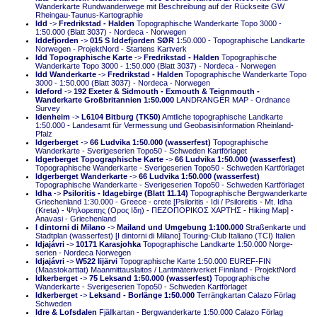
Wanderkarte Rundwanderwege mit Beschreibung auf der Rückseite GW
Rheingau-Taunus-Kartographie
Idd
->
Fredrikstad - Halden
Topographische Wanderkarte Topo 3000 -
1:50.000 (Blatt 3037) - Nordeca - Norwegen
Iddefjorden
->
015 S Iddefjorden SØR
1:50.000 - Topographische Landkarte
Norwegen - ProjektNord - Startens Kartverk
Idd Topographische Karte
->
Fredrikstad - Halden
Topographische
Wanderkarte Topo 3000 - 1:50.000 (Blatt 3037) - Nordeca - Norwegen
Idd Wanderkarte
->
Fredrikstad - Halden
Topographische Wanderkarte Topo
3000 - 1:50.000 (Blatt 3037) - Nordeca - Norwegen
Ideford
->
192 Exeter & Sidmouth - Exmouth & Teignmouth -
Wanderkarte Großbritannien 1:50.000
LANDRANGER MAP - Ordnance
Survey
Idenheim
->
L6104 Bitburg (TK50)
Amtliche topographische Landkarte
1:50.000 - Landesamt für Vermessung und Geobasisinformation Rheinland-
Pfalz
Idgerberget
->
66 Ludvika 1:50.000 (wasserfest)
Topographische
Wanderkarte - Sverigeserien Topo50 - Schweden Kartförlaget
Idgerberget Topographische Karte
->
66 Ludvika 1:50.000 (wasserfest)
Topographische Wanderkarte - Sverigeserien Topo50 - Schweden Kartförlaget
Idgerberget Wanderkarte
->
66 Ludvika 1:50.000 (wasserfest)
Topographische Wanderkarte - Sverigeserien Topo50 - Schweden Kartförlaget
Idha
->
Psiloritis - Idagebirge (Blatt 11.14)
Topographische Bergwanderkarte
Griechenland 1:30.000 - Greece - crete [Psiloritis - Idi / Psiloreitis - Mt. Idha
(Kreta) - Ψηλορειτης (Ορος Ιδη) - ΠΕΖΟΠΟΡΙΚΟΣ ΧΑΡΤΗΣ - Hiking Map] -
Anavasi - Griechenland
I dintorni di Milano
->
Mailand und Umgebung 1:100.000
Straßenkarte und
Stadtplan (wasserfest) [I dintorni di Milano] Touring-Club Italiano (TCI) Italien
Idjajávri
->
10171 Karasjohka
Topographische Landkarte 1:50.000 Norge-
serien - Nordeca Norwegen
Idjajávri
->
W522 Iijärvi
Topographische Karte 1:50.000 EUREF-FIN
(Maastokarttat) Maanmittauslaitos / Lantmäteriverket Finnland - ProjektNord
Idkerberget
->
75 Leksand 1:50.000 (wasserfest)
Topographische
Wanderkarte - Sverigeserien Topo50 - Schweden Kartförlaget
Idkerberget
->
Leksand - Borlänge 1:50.000
Terrängkartan Calazo Förlag
Schweden
Idre & Lofsdalen
Fjällkartan - Bergwanderkarte 1:50.000 Calazo Förlag