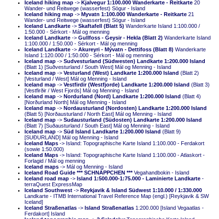
Iceland hiking map
->
Kjalvegur 1:100.000 Wanderkarte - Reitkarte
20
Wander- und Reitwege (wasserfest) Sögur - Island
Iceland hiking map
->
Myvatn 1:100.000 Wanderkarte - Reitkarte
21
Wander- und Reitwege (wasserfest) Sögur - Island
Iceland Landkarte
->
Skaftafell (Blatt 5)
Wanderkarte Island 1:100.000 /
1:50.000 - Sérkort - Mál og menning
Iceland Landkarte
->
Gullfoss - Geysir - Hekla (Blatt 2)
Wanderkarte Island
1:100.000 / 1:50.000 - Sérkort - Mál og menning
Iceland Landkarte
->
Akureyri - Mývatn - Dettifoss (Blatt 8)
Wanderkarte
Island 1:120.000 / 1:50.000 - Sérkort - Mál og menning
Iceland map
->
Sudvesturland (Südwesten) Landkarte 1:200.000 Island
(Blatt 1) [Suðvesturland / South West] Mál og Menning - Island
Iceland map
->
Vesturland (West) Landkarte 1:200.000 Island
(Blatt 2)
[Vesturland / West] Mál og Menning - Island
Iceland map
->
Vestfirdir (Westfjorde) Landkarte 1:200.000 Island
(Blatt 3)
[Vestfirðir / West Fjords] Mál og Menning - Island
Iceland map
->
Nordurland (Nord) Landkarte 1:200.000 Island
(Blatt 4)
[Norðurland North] Mál og Menning - Island
Iceland map
->
Nordausturland (Nordosten) Landkarte 1:200.000 Island
(Blatt 5) [Norðausturland / North East] Mál og Menning - Island
Iceland map
->
Sudausturland (Südosten) Landkarte 1:200.000 Island
(Blatt 7) [Suðausturland / South East] Mál og Menning - Island
Iceland map
->
Süd Island Landkarte 1:200.000 Island
(Blatt 9)
[SUÐURLAND] Mál og Menning - Island
Iceland Maps
-> Island: Topographische Karte Island 1:100.000 - Ferdakort
(sowie 1:50.000)
Iceland Maps
-> Island: Topographische Karte Island 1:100.000 - Atlaskort -
Forlagid / Mál og menning
Iceland maps
-> Mál og Menning - Island
Iceland Road Guide *** SCHNÄPPCHEN ***
Vegahandbokin - Island
Iceland road map
->
Island 1:500.000-1:75.000 - Laminierte Landkarte
-
terraQuest ExpressMap
Iceland Southwest
->
Reykjavik & Island Südwest 1:10.000 / 1:330.000
Landkarte - ITMB International Travel Reference Map (engl.) [Reykjavik & SW
Iceland]
Iceland Straßenatlas
->
Island Straßenatlas
1:200.000 [Island Vegaatlas -
Ferdakort] Island