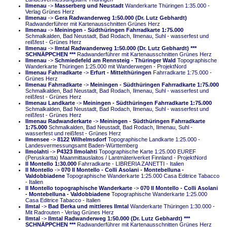
Ilmenau
->
Masserberg und Neustadt
Wanderkarte Thüringen 1:35.000 -
Verlag Grünes Herz
Ilmenau
->
Gera Radwanderweg 1:50.000 (Dr. Lutz Gebhardt)
Radwanderführer mit Kartenausschnitten Grünes Herz
Ilmenau
->
Meiningen - Südthüringen Fahrradkarte 1:75.000
Schmalkalden, Bad Neustadt, Bad Rodach, Ilmenau, Suhl - wasserfest und
reißfest - Grünes Herz
Ilmenau
->
Ilmtal Radwanderweg 1:50.000 (Dr. Lutz Gebhardt) ***
SCHNÄPPCHEN ***
Radwanderführer mit Kartenausschnitten Grünes Herz
Ilmenau
->
Schmiedefeld am Rennsteig - Thüringer Wald
Topographische
Wanderkarte Thüringen 1:25.000 mit Wanderwegen - ProjektNord
Ilmenau Fahrradkarte
->
Erfurt - Mittelthüringen
Fahrradkarte 1:75.000 -
Grünes Herz
Ilmenau Fahrradkarte
->
Meiningen - Südthüringen Fahrradkarte 1:75.000
Schmalkalden, Bad Neustadt, Bad Rodach, Ilmenau, Suhl - wasserfest und
reißfest - Grünes Herz
Ilmenau Landkarte
->
Meiningen - Südthüringen Fahrradkarte 1:75.000
Schmalkalden, Bad Neustadt, Bad Rodach, Ilmenau, Suhl - wasserfest und
reißfest - Grünes Herz
Ilmenau Radwanderkarte
->
Meiningen - Südthüringen Fahrradkarte
1:75.000
Schmalkalden, Bad Neustadt, Bad Rodach, Ilmenau, Suhl -
wasserfest und reißfest - Grünes Herz
Ilmensee
->
8122 Wilhelmsdorf
Topographische Landkarte 1:25.000 -
Landesvermessungsamt Baden-Württemberg
Ilmolahti
->
P4323 Ilmolahti
Topographische Karte 1:25.000 EUREF
(Peruskartta) Maanmittauslaitos / Lantmäteriverket Finnland - ProjektNord
Il Montello 1:30.000
Fahrradkarte - LIBRERIA ZANETTI - Italien
Il Montello
->
070 Il Montello - Colli Asolani - Montebelluna -
Valdobbiadene
Topographische Wanderkarte 1:25.000 Casa Editrice Tabacco
- Italien
Il Montello topographische Wanderkarte
->
070 Il Montello - Colli Asolani
- Montebelluna - Valdobbiadene
Topographische Wanderkarte 1:25.000
Casa Editrice Tabacco - Italien
Ilmtal
->
Bad Berka und mittleres Ilmtal
Wanderkarte Thüringen 1:30.000 -
Mit Radrouten - Verlag Grünes Herz
Ilmtal
->
Ilmtal Radwanderweg 1:50.000 (Dr. Lutz Gebhardt) ***
SCHNÄPPCHEN ***
Radwanderführer mit Kartenausschnitten Grünes Herz