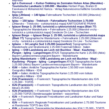
Bayreuth
Igil n Oumsoud
->
Kultur-Trekking im Zentralen Hohen Atlas (Marokko) -
Touristische Landkarte 1:100.000 - Marokko
Herbert Popp, Brahim El
Fasskaoui & Mohamed Aït Hamza - Verlag Naturwissenschaftliche Gesellschaft
Bayreuth
Iglau (Jihlava)
->
140 Iglau
Fahrradkarte Tschechien 1:60.000 [Jihlavsko] -
SHOCart
Iglau
->
150 Iglau - Trebitsch - Fahrradkarte Tschechien 1:70.000
[Jihlavsko - Trebícsko - cykloturistická mapa] KARTOGRAFIE PRAHA
Iglauer Berge 1: 25 000, turistická a cykloturistická mapa (Blatt 77)
Topographische Wanderkarte + Fahrradkarte 1:25.000 [Jihlavské vrchy -
turistická a cykloturistická mapa] Geodezie On Line - Tschechien
Iglauer Berge
->
Iglauer Berge 1: 25 000, turistická a cykloturistická mapa
(Blatt 77)
Topographische Wanderkarte + Fahrradkarte 1:25.000 [Jihlavské
vrchy - turistická a cykloturistická mapa] Geodezie On Line - Tschechien
Igliano
->
34 Langhe Sud 1:25.000 (wasserfest)
Topographische
Wanderkarte und Straßenkarte 1:25.000 Fraternali Editore - Italien
Igling
->
O08 Landsberg am Lech mit Buchloe - Waal - Kaufering -
Pürgen - Igling - Langerringen
ATK25 Topographische Karte 1:25.000 (Atkis)
Bayern Landesvermessungsamt Bayern - Wanderkarte
Igling Wanderkarte
->
O08 Landsberg am Lech mit Buchloe - Waal -
Kaufering - Pürgen - Igling - Langerringen
ATK25 Topographische Karte
1:25.000 (Atkis) Bayern Landesvermessungsamt Bayern - Wanderkarte
IGM
-> Italien: Amtliche Topographische Karten 1:50.000 vom Istituto
Geografico Militare - IGM
IGM
-> Italien: Amtliche Topographische Karten 1:25.000 vom Istituto
Geografico Militare - IGM
IGN (Frankreich)
-> Frankreich: Topographische Wanderkarten des IGN
1:25.000 - TOP25
IGN (Frankreich)
-> Frankreich: Topografische Landkarten des IGN (série
bleue1:25.000)
IGN (Frankreich)
-> Frankreich: Topographische Wanderkarten des IGN
1:25.000 TOP25 (Sonderausgabe laminiert - wasserfest)
IGN
-> Frankreich: Regionale Freizeitkarten und Landkarten Kultur und Natur
des IGN
IGN
-> Frankreich: Regionale Freizeitkarten und Landkarten 1:75.000 Tourisme
et Randonnée TOP75 des IGN
IGN
-> Frankreich: Topographische Wanderkarten des IGN 1:25.000 - TOP25