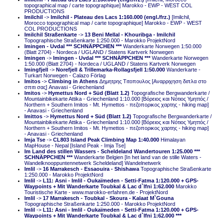
topographical map / carte topographique] Marokko - EWP - WEST COL
PRODUCTIONS
Imilchil
->
Imilchil - Plateau des Lacs 1:160.000 (engl./frz.)
[Imilchil,
Morocco topographical map / carte topographique] Marokko - EWP - WEST
COL PRODUCTIONS
Imilchil Straßenkarte
->
13 Beni Mellal - Khouribga - Imilchil
Topographische Straßenkarte 1:250.000 - Marokko ProjektNord
Imingen - Uvdal *** SCHNÄPPCHEN ***
Wanderkarte Norwegen 1:50.000
(Blatt 2704) - Nordeca / UGLAND / Statens Kartverk Norwegen
Imingen
->
Imingen - Uvdal *** SCHNÄPPCHEN ***
Wanderkarte Norwegen
1:50.000 (Blatt 2704) - Nordeca / UGLAND / Statens Kartverk Norwegen
Imingfjell
->
Norefjell & Trillemarka-Rollagsfjell 1:50.000
Wanderkarte -
Turkart Norwegen - Calazo Förlag
Imitos
->
Climbing in Athens
Δημητρης Τιτοπουλος [Αναρριχηση διπλα στο
σπιτι σας] Anavasi - Griechenland
Imitos
->
Hymettus Nord + Süd (Blatt 1.2)
Topografische Bergwanderkarte /
Mountainbikekarte Attika - Griechenland 1:10.000 [Βόρειος και Νότιος Υμηττός /
Northern + Southern Imitos - Mt. Hymettos - πεζοπορικος χαρτης - hiking map]
- Anavasi - Griechenland
Imittos
->
Hymettus Nord + Süd (Blatt 1.2)
Topografische Bergwanderkarte /
Mountainbikekarte Attika - Griechenland 1:10.000 [Βόρειος και Νότιος Υμηττός /
Northern + Southern Imitos - Mt. Hymettos - πεζοπορικος χαρτης - hiking map]
- Anavasi - Griechenland
Imja Tse
->
CL803 Island Peak Climbing Map 1:40.000
Himalayan
MapHouse - Nepal [Island Peak - Imja Tse]
Im Land des stillen Wassers - Scheldeland Wandertouren 1:25.000 ***
SCHNÄPPCHEN ***
Wanderkarte Belgien [In het land van de stille Waters -
Wandelknooppuntennetwerk Scheldeland] Wandelnetwerk
Imlil
->
16 Marrakesch - Essaouira - Shishawa
Topographische Straßenkarte
1:250.000 - Marokko ProjektNord
Imlil
->
L11: Asni - Imlil - Oukaïmeden - Setti-Fatma 1:120.000 + GPS-
Waypoints + Mit Wanderkarte Toubkal & Lac d`Ifni 1:62.000
Marokko
Touristische Karte - www.marokko-erfahren.de - ProjektNord
Imlil
->
17 Marrakesch - Toubkal - Skoura - Kalaat M`Gouna
Topographische Straßenkarte 1:250.000 - Marokko ProjektNord
Imlil
->
L11: Asni - Imlil - Oukaïmeden - Setti-Fatma 1:120.000 + GPS-
Waypoints + Mit Wanderkarte Toubkal & Lac d`Ifni 1:62.000 ***