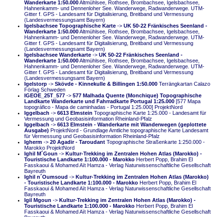
Wanderkarte 1:50.000
Altmühlsee, Rothsee, Brombachsee, Igelsbachsee,
Hahnenkamm- und Dennenloher See. Wanderwege, Radwanderwege. UTM-
Gitter f. GPS - Landesamt für Digitalisierung, Breitband und Vermessung
(Landesvermessungsamt Bayern)
Igelsbachsee Topographische Karte
->
UK 50-22 Fränkisches Seenland -
Wanderkarte 1:50.000
Altmühlsee, Rothsee, Brombachsee, Igelsbachsee,
Hahnenkamm- und Dennenloher See. Wanderwege, Radwanderwege. UTM-
Gitter f. GPS - Landesamt für Digitalisierung, Breitband und Vermessung
(Landesvermessungsamt Bayern)
Igelsbachsee Wanderkarte
->
UK 50-22 Fränkisches Seenland -
Wanderkarte 1:50.000
Altmühlsee, Rothsee, Brombachsee, Igelsbachsee,
Hahnenkamm- und Dennenloher See. Wanderwege, Radwanderwege. UTM-
Gitter f. GPS - Landesamt für Digitalisierung, Breitband und Vermessung
(Landesvermessungsamt Bayern)
Igelstorp
->
Skövde - Kinnekulle & Billingen 1:50.000
Terrängkartan Calazo
Förlag Schweden
IGEOE_25T_577
->
577 Malhada Quente (Monchique) Topographische
Landkarte Wanderkarte und Fahrradkarte Portugal 1:25.000
[577 Mapa
topográfico - Mapa de caminhadas - Portugal 1:25.000] ProjektNord
Iggelbach
->
6613 Elmstein
Topographische Karte 1:25.000 - Landesamt für
Vermessung und Geobasisinformation Rheinland-Pfalz
Iggelbach
->
6613 Elmstein - Wanderkarte mit Wanderwegen (geplottete
Ausgabe)
ProjektNord - Grundlage Amtliche topographische Karte Landesamt
für Vermessung und Geobasisinformation Rheinland-Pfalz
Igherm
->
20 Agadir - Taroudant
Topographische Straßenkarte 1:250.000 -
Marokko ProjektNord
Ighil M´Goun
->
Kultur-Trekking im Zentralen Hohen Atlas (Marokko) -
Touristische Landkarte 1:100.000 - Marokko
Herbert Popp, Brahim El
Fasskaoui & Mohamed Aït Hamza - Verlag Naturwissenschaftliche Gesellschaft
Bayreuth
Ighil n´Oumsoud
->
Kultur-Trekking im Zentralen Hohen Atlas (Marokko)
- Touristische Landkarte 1:100.000 - Marokko
Herbert Popp, Brahim El
Fasskaoui & Mohamed Aït Hamza - Verlag Naturwissenschaftliche Gesellschaft
Bayreuth
Igil Mgoun
->
Kultur-Trekking im Zentralen Hohen Atlas (Marokko) -
Touristische Landkarte 1:100.000 - Marokko
Herbert Popp, Brahim El
Fasskaoui & Mohamed Aït Hamza - Verlag Naturwissenschaftliche Gesellschaft