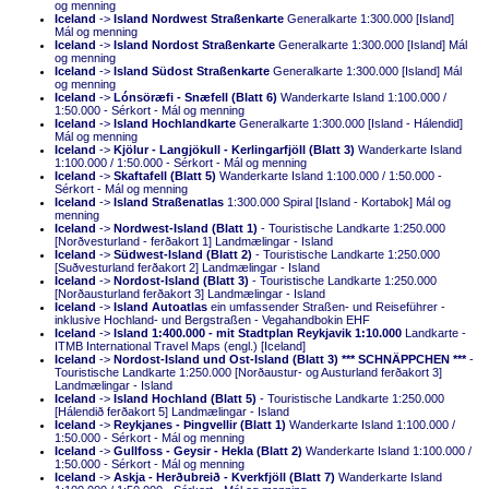
og menning
Iceland
->
Island Nordwest Straßenkarte
Generalkarte 1:300.000 [Island]
Mál og menning
Iceland
->
Island Nordost Straßenkarte
Generalkarte 1:300.000 [Island] Mál
og menning
Iceland
->
Island Südost Straßenkarte
Generalkarte 1:300.000 [Island] Mál
og menning
Iceland
->
Lónsöræfi - Snæfell (Blatt 6)
Wanderkarte Island 1:100.000 /
1:50.000 - Sérkort - Mál og menning
Iceland
->
Island Hochlandkarte
Generalkarte 1:300.000 [Island - Hálendid]
Mál og menning
Iceland
->
Kjölur - Langjökull - Kerlingarfjöll (Blatt 3)
Wanderkarte Island
1:100.000 / 1:50.000 - Sérkort - Mál og menning
Iceland
->
Skaftafell (Blatt 5)
Wanderkarte Island 1:100.000 / 1:50.000 -
Sérkort - Mál og menning
Iceland
->
Island Straßenatlas
1:300.000 Spiral [Island - Kortabok] Mál og
menning
Iceland
->
Nordwest-Island (Blatt 1)
- Touristische Landkarte 1:250.000
[Norðvesturland - ferðakort 1] Landmælingar - Island
Iceland
->
Südwest-Island (Blatt 2)
- Touristische Landkarte 1:250.000
[Suðvesturland ferðakort 2] Landmælingar - Island
Iceland
->
Nordost-Island (Blatt 3)
- Touristische Landkarte 1:250.000
[Norðausturland ferðakort 3] Landmælingar - Island
Iceland
->
Island Autoatlas
ein umfassender Straßen- und Reiseführer -
inklusive Hochland- und Bergstraßen - Vegahandbokin EHF
Iceland
->
Island 1:400.000 - mit Stadtplan Reykjavik 1:10.000
Landkarte -
ITMB International Travel Maps (engl.) [Iceland]
Iceland
->
Nordost-Island und Ost-Island (Blatt 3) *** SCHNÄPPCHEN ***
-
Touristische Landkarte 1:250.000 [Norðaustur- og Austurland ferðakort 3]
Landmælingar - Island
Iceland
->
Island Hochland (Blatt 5)
- Touristische Landkarte 1:250.000
[Hálendið ferðakort 5] Landmælingar - Island
Iceland
->
Reykjanes - Þingvellir (Blatt 1)
Wanderkarte Island 1:100.000 /
1:50.000 - Sérkort - Mál og menning
Iceland
->
Gullfoss - Geysir - Hekla (Blatt 2)
Wanderkarte Island 1:100.000 /
1:50.000 - Sérkort - Mál og menning
Iceland
->
Askja - Herðubreið - Kverkfjöll (Blatt 7)
Wanderkarte Island