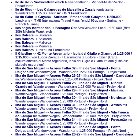
Ile de Re
->
Südwestfrankreich
Reisehandbuch - Michael-Müller-Verlag -
Reiseführer
Ile de Riou
->
Les Calanques de Marseille à Cassis
touristische
Wanderkarte 1:15.000 Plein Air - IGN Frankreich
Ile du Salut
->
Guyana - Surinam - Französisch Guayana 1:850.000
Landkarte - ITMB International Travel Maps (engl.) [Guyana - Suriname -
French Guiana]
Iles anglo-normandes
->
Bretagne Ost
Straßenkarte Local 1:150.000 (Blatt
309) Michelin Frankreich
Iles Balears
-> Balearen
Iles Balears
-> Balearen
Iles Balears
-> Mallorca
Iles Balears
-> Menorca
Iles Balears
-> Ibiza und Formentera
Il Giardino
->
42 Monte Argentario - Isola del Giglio e Giannutri 1:25.000 /
1:15.000
- von Lucca Zavatta - l`Escursionista Editore - Italien [Carta
escursionistica di Monte Argentario, Isola del Giglio e Giannutri con guida alle
più belle escursioni]
Ilha de Sao Miguel
->
Açores Folha 32 - Ilha de São Miguel - Ponta
Delgada
mit Wanderwegen - Wanderkarte 1:25.000 Portugal - ProjektNord
Ilha de Sao Miguel
->
Açores Folha 26-27 - Ilha de São Miguel - Candelária
mit Wanderwegen - Wanderkarte 1:25.000 Portugal - ProjektNord
Ilha de Sao Miguel
->
Açores Folha 28 - Ilha de São Miguel - Ribeira
Grande
mit Wanderwegen - Wanderkarte 1:25.000 Portugal - ProjektNord
Ilha de Sao Miguel
->
Açores Folha 29 - Ilha de São Miguel - Maia
mit
Wanderwegen - Wanderkarte 1:25.000 Portugal - ProjektNord
Ilha de Sao Miguel
->
Açores Folha 30 - Ilha de São Miguel - Nordeste
mit
Wanderwegen - Wanderkarte 1:25.000 Portugal - ProjektNord
Ilha de Sao Miguel
->
Açores Folha 31 - Ilha de São Miguel - Arrifes
mit
Wanderwegen - Wanderkarte 1:25.000 Portugal - ProjektNord
Ilha de Sao Miguel
->
Açores Folha 33 - Ilha de São Miguel - Vila Franca
do Campo
mit Wanderwegen - Wanderkarte 1:25.000 Portugal - ProjektNord
Ilha de Sao Miguel
->
Açores Folha 34 - Ilha de São Miguel - Povoação
mit
Wanderwegen - Wanderkarte 1:25.000 Portugal - ProjektNord
Ilha de São Miguel
->
Açores Folha 32 - Ilha de São Miguel - Ponta
Delgada
mit Wanderwegen - Wanderkarte 1:25.000 Portugal - ProjektNord
Ilha de São Miguel
->
Açores Folha 26-27 - Ilha de São Miguel - Candelária