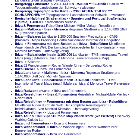
Landeskarte der Schweiz - swisstopo
Ibergeregg Landkarte
->
236 LACHEN 1:50.000 *** SCHNÄPPCHEN ***
Topographische Landeskarte der Schweiz - swisstopo
Ibergeregg Topographische Karte
->
236 LACHEN 1:50.000 ***
SCHNÄPPCHEN ***
Topographische Landeskarte der Schweiz - swisstopo
Iberische Halbinsel Straßenatlas
->
Spanien und Portugal Straßenatlas
(Spiralo) 1:400.000
Straßenatlas Michelin
Ibiza & Formentera
Reiseführer Michael-Müller-Verlag - Reiseführer
Ibiza
->
Mallorca - Ibiza - Menorca
Regionale Straßenkarte 1:140.000 (Blatt
579) Michelin Spanien
Ibiza
->
Baleares
Landkarte 1:200.000 Spanien - Provinzkarte - CNIG
[Baleares - Mapa Provincial] Centro Nacional de Información Geográfico
Ibiza
->
Formentera mit dem Besten aus Ibiza - Reiseführer
Mit offenen
Augen durch die Welt. Der komplette Reisebegleiter für Individualisten - von
Manfred Klemann - Unterwegsverlag
Ibiza
->
Balearische Inseln 1:160.000
Landkarte - ITMB International Travel
Maps (engl.) [Mallorca, Ibiza, & Menorca Travel Reference Map]
Ibiza
-> Balearen
Ibiza
32 Wanderungen - Rother Wanderführer - Bergverlag Rother
Ibiza Bücher
-> Ibiza und Formentera
Ibiza Landkarte
->
Mallorca - Ibiza - Menorca
Regionale Straßenkarte
1:140.000 (Blatt 579) Michelin Spanien
Ibiza Landkarte
->
Balearische Inseln 1:160.000
Landkarte - ITMB
International Travel Maps (engl.) [Mallorca, Ibiza, & Menorca Travel Reference
Map]
Ibiza Radwanderkarte
-> Ibiza und Formentera
Ibiza Reiseführer
->
Ibiza & Formentera
Reiseführer Michael-Müller-Verlag -
Reiseführer
Ibiza Reiseführer
->
Formentera mit dem Besten aus Ibiza - Reiseführer
Mit offenen Augen durch die Welt. Der komplette Reisebegleiter für
Individualisten - von Manfred Klemann - Unterwegsverlag
Ibiza Reiseführer
-> Ibiza und Formentera
Ibiza Tour & Trail Super-Durable Map Wanderkarte (wasserfest)
Discovery
Walking Guides Ltd
Ibiza und Formentera
-> Ibiza und Formentera
Ibiza Wanderführer
->
Ibiza
32 Wanderungen - Rother Wanderführer -
Bergverlag Rother
Ibiza Wanderführer
-> Ibiza und Formentera