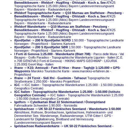
Benediktbeuern - Iffeldorf - Huglfing - Ohlstadt - Koch a. See
ATK25
Topographische Karte 1:25.000 (Atkis) Bayern Landesvermessungsamt
Bayern - Wanderkarte - Radwanderkarte
Iffeldorf Topographische Karte
->
Q10 Murnau am Staffelsee - Penzberg -
Benediktbeuern - Iffeldorf - Huglfing - Ohlstadt - Koch a. See
ATK25
Topographische Karte 1:25.000 (Atkis) Bayern Landesvermessungsamt
Bayern - Wanderkarte - Radwanderkarte
Iffeldorf Wanderkarte
->
Q10 Murnau am Staffelsee - Penzberg -
Benediktbeuern - Iffeldorf - Huglfing - Ohlstadt - Koch a. See
ATK25
Topographische Karte 1:25.000 (Atkis) Bayern Landesvermessungsamt
Bayern - Wanderkarte - Radwanderkarte
Ifjordfjellet
->
200 N Ifjordfjellet NORD
1:50.000 - Topographische Landkarte
Norwegen - ProjektNord - Startens Kartverk
Ifjordfjellet
->
200 S Ifjordfjellet SØR
1:50.000 - Topographische Landkarte
Norwegen - ProjektNord - Startens Kartverk
I Forti di Genova 1:25.000 - Wanderkarte (Blatt 708)
- Parco delle Mura - Val
Bisagno - Golfo Paradiso - Topographische Wanderkarte Ligurien - Italien [C.E.
n.708 GENOVA (I Forti di Genova) - HIKING MAPS GEO4MAP - LIGURIA
1:25.000] Geo4 Map - Italien
Ifrane
->
K15: Amtoudi - Fam El Hisn - Ifrane - Taghjijt 1:120.000 + GPS-
Waypoints
Marokko Touristische Karte - www.marokko-erfahren.de -
ProjektNord
Ifrane
->
24 Tiznit - Sidi Ifni - Guelmim - Tafraout
Topographische
Straßenkarte 1:250.000 - Marokko ProjektNord
IGC
-> IGC Italien - Topographische Wanderkarten 1:25.000 - 1:50.000 (Istituto
Geografico Centrale)
IGC Italien - Topographische Wanderkarten 1:25.000 - 1:50.000 (Istituto
Geografico Centrale)
-> IGC Italien - Topographische Wanderkarten 1:25.000
- 1:50.000 (Istituto Geografico Centrale)
Igelfors
->
Cykelkartan Blad 22 Södermanland / Östergötland
Fahrradkarte Schweden 1:90.000 - Norstedts
Igelsbachsee
->
UK 50-22 Fränkisches Seenland - Wanderkarte 1:50.000
Altmühlsee, Rothsee, Brombachsee, Igelsbachsee, Hahnenkamm- und
Dennenloher See. Wanderwege, Radwanderwege. UTM-Gitter f. GPS -
Landesamt für Digitalisierung, Breitband und Vermessung
(Landesvermessungsamt Bayern)
Igelsbachsee Radwanderkarte
->
UK 50-22 Fränkisches Seenland -