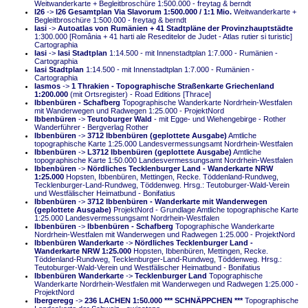
Weitwanderkarte + Begleitbroschüre 1:500.000 - freytag & berndt
I26
->
I26 Gesamtplan Via Slavorum 1:500.000 / 1:1 Mio.
Weitwanderkarte +
Begleitbroschüre 1:500.000 - freytag & berndt
Iasi
->
Autoatlas von Rumänien + 41 Stadtpläne der Provinzhauptstädte
1:300.000 [România + 41 harti ale Reseditelor de Judet - Atlas rutier si turistic]
Cartographia
Iasi
->
Iasi Stadtplan
1:14.500 - mit Innenstadtplan 1:7.000 - Rumänien -
Cartographia
Iasi Stadtplan
1:14.500 - mit Innenstadtplan 1:7.000 - Rumänien -
Cartographia
Iasmos
->
1 Thrakien - Topographische Straßenkarte Griechenland
1:200.000
(mit Ortsregister) - Road Editions [Thrace]
Ibbenbüren - Schafberg
Topographische Wanderkarte Nordrhein-Westfalen
mit Wanderwegen und Radwegen 1:25.000 - ProjektNord
Ibbenbüren
->
Teutoburger Wald
- mit Egge- und Wiehengebirge - Rother
Wanderführer - Bergverlag Rother
Ibbenbüren
->
3712 Ibbenbüren (geplottete Ausgabe)
Amtliche
topographische Karte 1:25.000 Landesvermessungsamt Nordrhein-Westfalen
Ibbenbüren
->
L3712 Ibbenbüren (geplottete Ausgabe)
Amtliche
topographische Karte 1:50.000 Landesvermessungsamt Nordrhein-Westfalen
Ibbenbüren
->
Nördliches Tecklenburger Land - Wanderkarte NRW
1:25.000
Hopsten, Ibbenbüren, Mettingen, Recke. Töddenland-Rundweg,
Tecklenburger-Land-Rundweg, Töddenweg. Hrsg.: Teutoburger-Wald-Verein
und Westfälischer Heimatbund - Bonifatius
Ibbenbüren
->
3712 Ibbenbüren - Wanderkarte mit Wanderwegen
(geplottete Ausgabe)
ProjektNord - Grundlage Amtliche topographische Karte
1:25.000 Landesvermessungsamt Nordrhein-Westfalen
Ibbenbüren
->
Ibbenbüren - Schafberg
Topographische Wanderkarte
Nordrhein-Westfalen mit Wanderwegen und Radwegen 1:25.000 - ProjektNord
Ibbenbüren Wanderkarte
->
Nördliches Tecklenburger Land -
Wanderkarte NRW 1:25.000
Hopsten, Ibbenbüren, Mettingen, Recke.
Töddenland-Rundweg, Tecklenburger-Land-Rundweg, Töddenweg. Hrsg.:
Teutoburger-Wald-Verein und Westfälischer Heimatbund - Bonifatius
Ibbenbüren Wanderkarte
->
Tecklenburger Land
Topographische
Wanderkarte Nordrhein-Westfalen mit Wanderwegen und Radwegen 1:25.000 -
ProjektNord
Ibergeregg
->
236 LACHEN 1:50.000 *** SCHNÄPPCHEN ***
Topographische