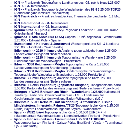
IGN
-> Frankreich: Topografische Landkarten des IGN (série bleue1:25.000)
IGN
-> IGN International
IGN
-> Frankreich: Topographische Wanderkarten des IGN 1:25.000 TOP25
(Sonderausgabe laminiert - wasserfest)
IGN Frankreich
-> Frankreich entdecken: Thematische Landkarten 1:1 Mio.
IGN
IGN International
-> IGN International
IGN International
-> IGN International
Igoumenitsa
->
Epirus (Blatt 055)
Regionale Landkarte 1:200.000 Orama -
Griechenland [Ηπειρος]
Igualada
->
Alta Anoia Sud (AAS)
Copons, Rubió, Argençola - Wanderkarte
1:25.000 - Editorial Piolet - Spanien
Ihamaniemi
->
Kolovesi & Joutenvesi
Wassersportkarte Sjö- & kustkarta
1:25.000 - Finnland - Calazo Förlag
Ihlienworth
->
2219 Ihlienworth
Amtliche topographische Karte 1:25.000
Landesvermessungsamt Niedersachsen
Ihlienworth
->
2219 Ihlienworth
Topographische Wanderkarte 1:25.000
Niedersachsen mit Wanderwegen - ProjektNord
Ihlow
->
3350 Reichenow - Möglin
Topographische Karte 1:25.000
Landesvermessungsamt Brandenburg (gefaltet)
Ihlow
->
3350 Reichenow - Möglin
Sonderausgabe mit Wanderwegen -
Topographische Wanderkarte Brandenburg 1:25.000 ProjektNord
Ihrhove
->
L2910 Papenburg
Amtliche topographische Karte 1:50.000
Landesvermessungsamt Niedersachsen
Ihrhove
->
L2910 Papenburg (geplottete Ausgabe)
Topographische Karte
1:50.000 Kartografie Landesvermessungsamt Niedersachsen - ProjektNord
Ihringen
->
W246 Breisach am Rhein - Wanderkarte 1:25.000
Kaiserstuhl -
Tuniberg - Karte des Schwarzwaldvereins / LGL - Landesamt für
Geoinformation und Landentwicklung Baden-Württemberg (LGL)
Ihrlerstein
->
J12 Kelheim - mit Riedenburg, Altmannstein, Essing,
Mindelstetten, Ihrlerstein, Painten
ATK25 Topographische Karte 1:25.000
(Atkis) Bayern Landesvermessungsamt Bayern - Wanderkarte
Iijärvi
->
W522 Iijärvi
Topographische Karte 1:50.000 EUREF-FIN
(Maastokarttat) Maanmittauslaitos / Lantmäteriverket Finnland - ProjektNord
Iijärvi
->
Inarisee - Vätsäri - Tsarmitunturi 1:25.000 / 1:100.000
Wassersportkarte - Finnland - Calazo Förlag [Inarijärvi - Vätsäri - Tsarmitunturi
Sjö- & kustkarta]