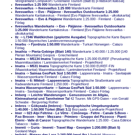
Vestgrønland Compukort / Greenland Tourism (Blatt B) [Fritidskort Ilulissat]
Ilvesvaellus 1:25 000
Wanderkarte Finnland
Ilvesvaellus
->
Ilvesvaellus 1:25 000
Wanderkarte Finnland
Ilvesvaellus
->
Evo - Päijänne - Ilvesvaellus Outdoorkarte 1:25.000
Wanderkarte Karttakeskus - Finnland [Evo Päijänne Ilvesvaellus - ulkoilukartta]
Ilvesvaellus
->
Evo & Päijänne
Wanderkarte 1:25.000 - Finnland - Calazo
Förlag
Ilvesvaellus Wanderkarte
->
Evo - Päijänne - Ilvesvaellus Outdoorkarte
1:25.000
Wanderkarte Karttakeskus - Finnland [Evo Päijänne Ilvesvaellus -
ulkoilukartta]
Ilz
->
L7346 Waldkirchen (geplottte Ausgabe)
Topographische Karte Bayern
1:50.000 Bayerisches Landesvermessungsamt
Imarbu
->
Fjordruta 1:50.000
Wanderkarte - Turkart Norwegen - Calazo
Förlag
Imathia
->
Pieria-Gebirge (Blatt 140)
Wanderkarte 1:40.000 / 1:25.000 [140
Pierian Mountains] Geopsis - Griechenland
Imatra
->
M5134 Imatra
Topographische Karte 1:25.000 EUREF (Peruskartta)
Maanmittauslaitos / Lantmäteriverket Finnland - ProjektNord
Imatra
->
M531 Imatra
Topographische Karte 1:50.000 EUREF-FIN
(Maastokarttat) Maanmittauslaitos / Lantmäteriverket Finnland - ProjektNord
Imatra
->
Saimaa GeoPark Süd 1:50.000
- Lappeenranta - Imatra - Savitaipale
- Wassersportkarte Finnland - Calazo Förlag
Imatra
->
6: Mikkeli - Lappeenranta
Topographische Straßenkarte und
Radwanderkarte Finnland 1:250.000 - ProjektNord
Imatra Wassersportkarte
->
Saimaa GeoPark Süd 1:50.000
- Lappeenranta -
Imatra - Savitaipale - Wassersportkarte Finnland - Calazo Förlag
Imberg
->
Leichte Wanderungen - Genusstouren im Allgäu,
Kleinwalsertal und Tannheimer Tal
42 Touren. Mit GPS-Daten - von Gerald
Schwabe - Bergverlag Rother
Imbros
->
Gökçeada (Imbros) - Topographische Umgebungskarte
1:40.000 - 1:50.000 Türkei (Blatt 3.1)
Bozcaada - Landkarte ProjektNord
Imer
->
023 Alpi Feltrine - Le Vètte - Cimònega - Feltre - Canale S.Bovo -
P.so Brocon - Imer - Mezzano - Primiero - Gruppo del Pizzocco - Pianti
Eterni - Valle di Canzoi
Topographische Wanderkarte 1:25.000 - Casa Editrice
Tabacco - Italien
Imereti
->
Guria - Imereti - Travel Map - Georgien 1:200.000 (Blatt 5)
Geoland Maps
Imilchil - Plateau des Lacs 1:160.000 (engl./frz.)
[Imilchil, Morocco