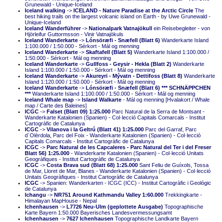
Grunewald - Unique-Iceland
Iceland walking
->
ICELAND - Nature Paradise at the Arctic Circle
The
best hiking trails on the largest volcanic island on Earth - by Uwe Grunewald -
Unique-Iceland
Iceland Wanderführer
->
Nationalpark Vatnajökull
ein Reisebegleiter - von
Hjörleifur Guttormsson - Vinir Vatnajökuls
Iceland Wanderkarte
->
Lónsöræfi - Snæfell (Blatt 6)
Wanderkarte Island
1:100.000 / 1:50.000 - Sérkort - Mál og menning
Iceland Wanderkarte
->
Skaftafell (Blatt 5)
Wanderkarte Island 1:100.000 /
1:50.000 - Sérkort - Mál og menning
Iceland Wanderkarte
->
Gullfoss - Geysir - Hekla (Blatt 2)
Wanderkarte
Island 1:100.000 / 1:50.000 - Sérkort - Mál og menning
Iceland Wanderkarte
->
Akureyri - Mývatn - Dettifoss (Blatt 8)
Wanderkarte
Island 1:120.000 / 1:50.000 - Sérkort - Mál og menning
Iceland Wanderkarte
->
Lónsöræfi - Snæfell (Blatt 6) *** SCHNÄPPCHEN
***
Wanderkarte Island 1:100.000 / 1:50.000 - Sérkort - Mál og menning
Iceland Whale map
->
Island Walkarte
- Mál og menning [Hvalakort / Whale
map / Carte des Baleines]
ICGC
->
Falset (Blatt 09) 1:25.000
Parc Natural de la Serra de Montsant -
Wanderkarte Katalonien (Spanien) - Col·lecció Capitals Comarcals - Institut
Cartogràfic de Catalunya
ICGC
->
Vilanova i la Geltrú (Blatt 41) 1:25.000
Parc del Garraf, Parc
d`Olèrdola, Parc del Foix - Wanderkarte Katalonien (Spanien) - Col·lecció
Capitals Comarcals - Institut Cartogràfic de Catalunya
ICGC
->
Parc Natural de les Capcaleres - Parc Natural del Ter i del Freser
Blatt 56) 1:25.000
- Wanderkarte Katalonien (Spanien) - Col·lecció Unitats
Geogràfiques - Institut Cartogràfic de Catalunya
ICGC
->
Costa Brava sud (Blatt 68) 1:25.000
Sant Feliu de Guíxols, Tossa
de Mar, Lloret de Mar, Blanes - Wanderkarte Katalonien (Spanien) - Col·lecció
Unitats Geogràfiques - Institut Cartogràfic de Catalunya
ICGC
-> Spanien: Wanderkarten - ICGC (ICC) - Institut Cartogràfic i Geològic
de Catalunya
Ichangu
->
NR751 Around Kathmandu Valley 1:60.000
Trekkingkarte -
Himalayan MapHouse - Nepal
Ichenhausen
->
L7726 Neu-Ulm (geplottete Ausgabe)
Topographische
Karte Bayern 1:50.000 Bayerisches Landesvermessungsamt
Ichenhausen
->
7627 Ichenhausen
Topographische Landkarte Bayern