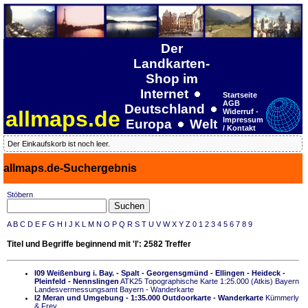
Der
Landkarten-
Shop im
Internet
Startseite
AGB
Deutschland
allmaps.de
Widerruf -
Impressum
Europa
Welt
/ Kontakt
Der Einkaufskorb ist noch leer.
allmaps.de-Suchergebnis
Stöbern
A
B
C
D
E
F
G
H
I
J
K
L
M
N
O
P
Q
R
S
T
U
V
W
X
Y
Z
0
1
2
3
4
5
6
7
8
9
Titel und Begriffe beginnend mit 'I': 2582 Treffer
I09 Weißenburg i. Bay. - Spalt - Georgensgmünd - Ellingen - Heideck -
Pleinfeld - Nennslingen
ATK25 Topographische Karte 1:25.000 (Atkis) Bayern
Landesvermessungsamt Bayern - Wanderkarte
I2 Meran und Umgebung - 1:35.000 Outdoorkarte - Wanderkarte
Kümmerly
& Frey